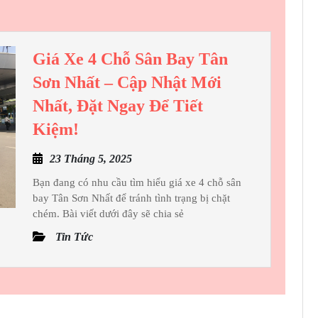
Kết
Bền
Vững
Giá Xe 4 Chỗ Sân Bay Tân
Cho
Sơn Nhất – Cập Nhật Mới
Website
Nhất, Đặt Ngay Để Tiết
Giá
Kiệm!
Xe
23
23 Tháng 5, 2025
4
Tháng
Chỗ
Bạn đang có nhu cầu tìm hiểu giá xe 4 chỗ sân
5,
bay Tân Sơn Nhất để tránh tình trạng bị chặt
Sân
2025
chém. Bài viết dưới đây sẽ chia sẻ
Bay
Tin Tức
Tân
Sơn
Nhất
–