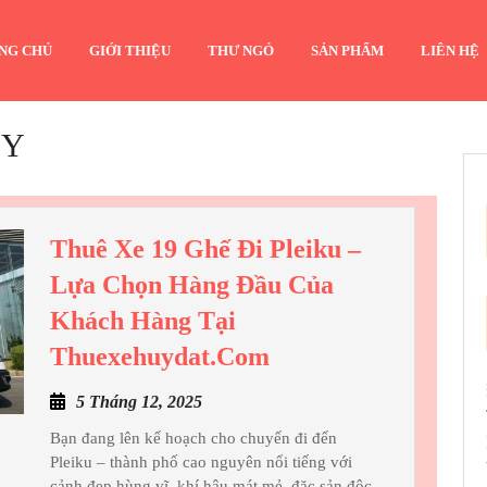
NG CHỦ
GIỚI THIỆU
THƯ NGỎ
SẢN PHẨM
LIÊN HỆ
ÚY
Thuê Xe 19 Ghế Đi Pleiku –
Lựa Chọn Hàng Đầu Của
Khách Hàng Tại
Thuê
Thuexehuydat.com
Xe
5
5 Tháng 12, 2025
19
Tháng
Ghế
Bạn đang lên kế hoạch cho chuyến đi đến
12,
Pleiku – thành phố cao nguyên nổi tiếng với
Đi
2025
cảnh đẹp hùng vĩ, khí hậu mát mẻ, đặc sản độc