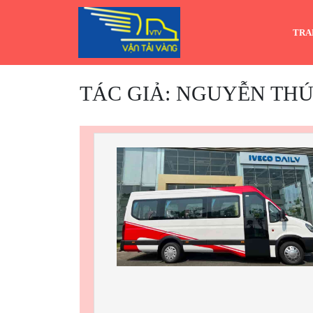
Skip
to
TRA
content
TÁC GIẢ:
NGUYỄN TH