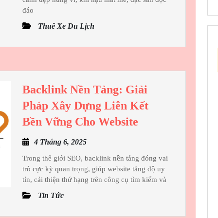
Pleiku
đáo
–
Thuê Xe Du Lịch
Lựa
Chọn
Hàng
Đầu
Của
Backlink Nền Tảng: Giải
Khách
Pháp Xây Dựng Liên Kết
Hàng
Backlink
Bền Vững Cho Website
Tại
Nền
4
Thuexehuydat.co
4 Tháng 6, 2025
Tảng:
Tháng
Giải
Trong thế giới SEO, backlink nền tảng đóng vai
6,
trò cực kỳ quan trọng, giúp website tăng độ uy
Pháp
2025
tín, cải thiện thứ hạng trên công cụ tìm kiếm và
Xây
Tin Tức
Dựng
Liên