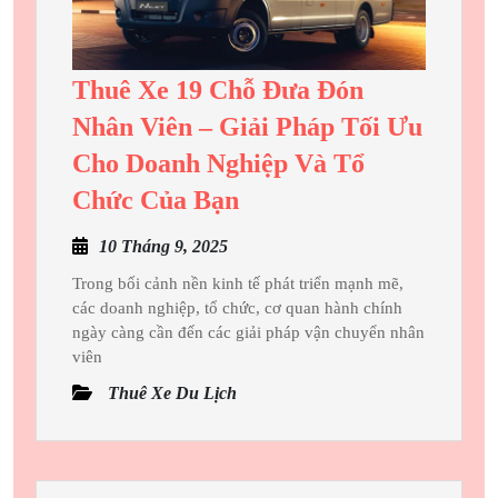
Tại
Thuexehuydat.c
Thuê Xe 19 Chỗ Đưa Đón
Nhân Viên – Giải Pháp Tối Ưu
Cho Doanh Nghiệp Và Tổ
Thuê
Chức Của Bạn
Xe
10
10 Tháng 9, 2025
19
Tháng
Chỗ
Trong bối cảnh nền kinh tế phát triển mạnh mẽ,
9,
các doanh nghiệp, tổ chức, cơ quan hành chính
Đưa
2025
ngày càng cần đến các giải pháp vận chuyển nhân
Đón
viên
Nhân
Thuê Xe Du Lịch
Viên
–
Giải