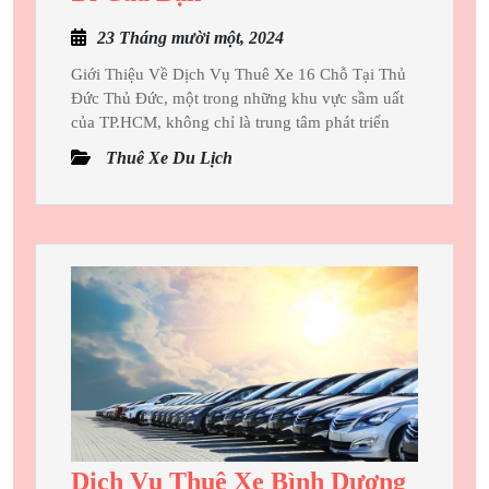
Xe
23
23 Tháng mười một, 2024
16
Tháng
Chỗ
Giới Thiệu Về Dịch Vụ Thuê Xe 16 Chỗ Tại Thủ
mười
Đức Thủ Đức, một trong những khu vực sầm uất
Thủ
một,
của TP.HCM, không chỉ là trung tâm phát triển
Đức:
2024
Thuê Xe Du Lịch
Lựa
Chọn
Hoàn
Hảo
Cho
Chuyến
Đi
Của
Bạn
Dịch Vụ Thuê Xe Bình Dương