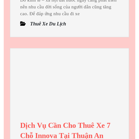
Có
6,
nên nhu cầu đời sống của người dân cũng tăng
Thể
2019
cao. Để đáp ứng nhu cầu đi xe
Sở
Thuê Xe Du Lịch
Hữu
Bảng
Giá
Thuê
Xe
Tự
Lái
TPHCM
Rẻ
Nhất
Dịch Vụ Cần Cho Thuê Xe 7
Dịch
Chỗ Innova Tại Thuận An