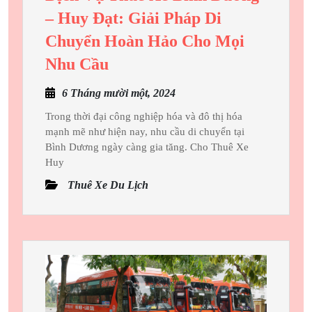
– Huy Đạt: Giải Pháp Di
Chuyển Hoàn Hảo Cho Mọi
Dịch
Nhu Cầu
Vụ
6
6 Tháng mười một, 2024
Thuê
Tháng
Xe
Trong thời đại công nghiệp hóa và đô thị hóa
mười
mạnh mẽ như hiện nay, nhu cầu di chuyển tại
Bình
một,
Bình Dương ngày càng gia tăng. Cho Thuê Xe
Dương
2024
Huy
–
Thuê Xe Du Lịch
Huy
Đạt:
Giải
Pháp
Di
Chuyển