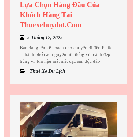
Lựa Chọn Hàng Đầu Của
Khách Hàng Tại
Thuê
Thuexehuydat.com
Xe
5
5 Tháng 12, 2025
19
Tháng
Ghế
Bạn đang lên kế hoạch cho chuyến đi đến Pleiku
12,
– thành phố cao nguyên nổi tiếng với cảnh đẹp
Đi
2025
hùng vĩ, khí hậu mát mẻ, đặc sản độc đáo
Pleiku
Thuê Xe Du Lịch
–
Lựa
Chọn
Hàng
Đầu
Của
Khách
Hàng