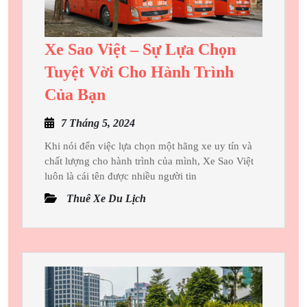
Hoàn
Hảo
Cho
Xe Sao Việt – Sự Lựa Chọn
Mọi
Tuyệt Vời Cho Hành Trình
Nhu
Xe
Của Bạn
Cầu
Sao
7
7 Tháng 5, 2024
Việt
Tháng
–
Khi nói đến việc lựa chọn một hãng xe uy tín và
5,
chất lượng cho hành trình của mình, Xe Sao Việt
Sự
2024
luôn là cái tên được nhiều người tin
Lựa
Thuê Xe Du Lịch
Chọn
Tuyệt
Vời
Cho
Hành
Trình