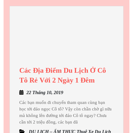
Đi
Tân
Châu,
Tây
Ninh
Cùng
Huy
Đạt
Các Địa Điểm Du Lịch Ở Cô
Các
Tô Rẻ Với 2 Ngày 1 Đêm
Địa
22
22 Tháng 10, 2019
Điểm
Tháng
Du
Các bạn muốn đi chuyến tham quan cùng bạn
10,
học tới đảo ngọc Cô tô? Vậy còn chần chờ gì nữa
Lịch
2019
mà không lên đường tới đảo Cô tô ngay? Chưa
Ở
cần tới 2 triệu đồng, các bạn đã
Cô
DU LỊCH – ẨM THỰC Thuê Xe Du Lịch