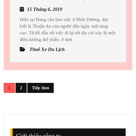
Vụ Cần
15
15 Tháng 6, 2019
Cho
Tháng
Thuê
Hiện tại Đang cần làm việc ở Bình Dương, đặc
6,
biệt là Thuận An của người dân ngày một tăng
Xe
2019
cao. Từ đó dẫn tới việc đi lại tới địa chỉ này là một
7
điều không thể thiếu. ở tỉnh
Chỗ
Thuê Xe Du Lịch
Innova Tại
An
Phân
trang
1
2
Tiếp theo
bài
viết
Giới thiệu công ty