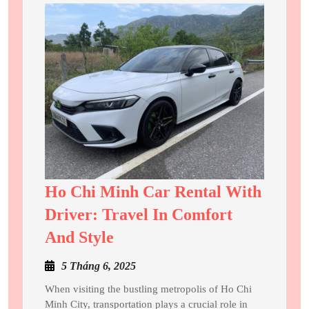
Pháp
Tối
Ưu
Cho
Doanh
Nghiệp
Và
Tổ
Chức
Của
Ho Chi Minh Car Rental With
Bạn
Driver: Travel In Comfort
Ho
And Style
Chi
5
5 Tháng 6, 2025
Minh
Tháng
Car
When visiting the bustling metropolis of Ho Chi
6,
Minh City, transportation plays a crucial role in