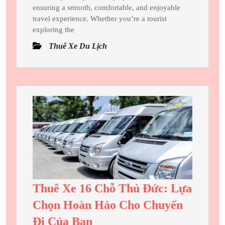
Rental
2025
ensuring a smooth, comfortable, and enjoyable
With
travel experience. Whether you’re a tourist
Driver:
exploring the
Travel
Thuê Xe Du Lịch
In
Comfort
And
Style
Thuê Xe 16 Chỗ Thủ Đức: Lựa
Chọn Hoàn Hảo Cho Chuyến
Thuê
Đi Của Bạn