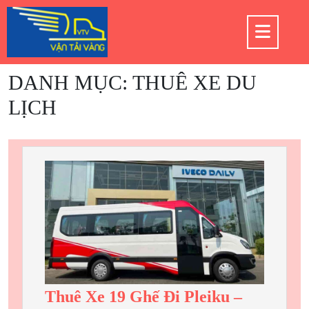
Skip
to
Op
content
But
DANH MỤC:
THUÊ XE DU
LỊCH
Thuê Xe 19 Ghế Đi Pleiku –