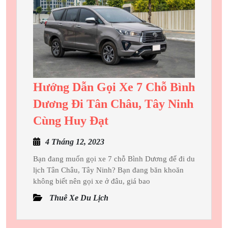
Của
Bạn
Hướng Dẫn Gọi Xe 7 Chỗ Bình
Dương Đi Tân Châu, Tây Ninh
Hướng
Cùng Huy Đạt
Dẫn
4
4 Tháng 12, 2023
Gọi
Tháng
Xe
Bạn đang muốn gọi xe 7 chỗ Bình Dương để đi du
12,
lịch Tân Châu, Tây Ninh? Bạn đang băn khoăn
7
2023
không biết nên gọi xe ở đâu, giá bao
Chỗ
Thuê Xe Du Lịch
Bình
Dương