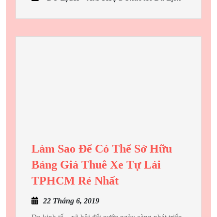
Tô Rẻ Với
2
Ngày
1
Đêm
Làm Sao Để Có Thể Sở Hữu
Bảng Giá Thuê Xe Tự Lái
Làm
TPHCM Rẻ Nhất
Sao
22
22 Tháng 6, 2019
Để
Tháng
Do kinh tế – xã hội đất nước ngày càng phát triển