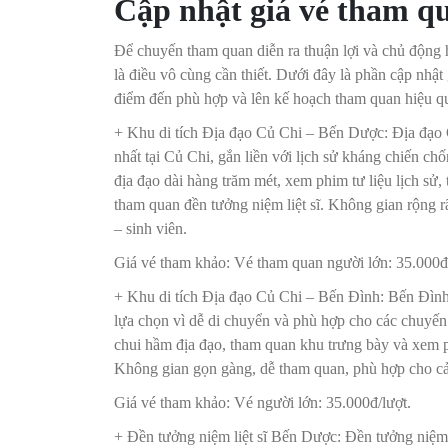
Cập nhật giá vé tham q
Để chuyến tham quan diễn ra thuận lợi và chủ động 
là điều vô cùng cần thiết. Dưới đây là phần cập nhậ
điểm đến phù hợp và lên kế hoạch tham quan hiệu q
+ Khu di tích Địa đạo Củ Chi – Bến Dược: Địa đạo 
nhất tại Củ Chi, gắn liền với lịch sử kháng chiến c
địa đạo dài hàng trăm mét, xem phim tư liệu lịch sử, 
tham quan đền tưởng niệm liệt sĩ. Không gian rộng r
– sinh viên.
Giá vé tham khảo: Vé tham quan người lớn: 35.000
+ Khu di tích Địa đạo Củ Chi – Bến Đình: Bến Đình
lựa chọn vì dễ di chuyển và phù hợp cho các chuyến 
chui hầm địa đạo, tham quan khu trưng bày và xem ph
Không gian gọn gàng, dễ tham quan, phù hợp cho cả
Giá vé tham khảo: Vé người lớn: 35.000đ/lượt.
+ Đền tưởng niệm liệt sĩ Bến Dược: Đền tưởng niệm l