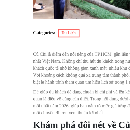
Categories:
Du Lịch
Củ Chi là điểm đến nổi tiếng của TP.HCM, gắn liền v
nhất Việt Nam. Không chỉ thu hút du khách trong nư
khách quốc tế nhờ không gian xanh mát, nhiều khu di
Với khoảng cách không quá xa trung tâm thành phố, 
biệt là hành trình tham quan tìm hiểu lịch sử trong 1 
Để giúp du khách dễ dàng chuẩn bị chi phí và lên kế
quan là điều vô cùng cần thiết. Trong nội dung dưới
mới nhất năm 2026, giúp bạn nắm rõ mức giá từng điể
một chuyến đi trọn vẹn, thuận lợi nhất.
Khám phá đôi nét về C