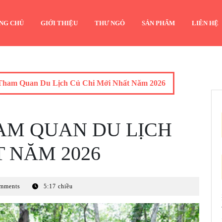
NG CHỦ
GIỚI THIỆU
THƯ NGỎ
SẢN PHẨM
LIÊN HỆ
Tham Quan Du Lịch Củ Chi Mới Nhất Năm 2026
AM QUAN DU LỊCH
T NĂM 2026
mments
5:17 chiều