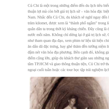
Củ Chi là một trong những điểm đến du lịch tiêu biể
thuận lợi mà còn bởi giá trị lịch sử – văn hóa đặc biệ
Nam. Nhắc đến Củ Chi, du khách sẽ nghĩ ngay đến 
trăm kilomet, được xem là “thành phố ngầm” trong l
quân dân ta trong thời kỳ kháng chiến. Đây cũng là 
nước mỗi năm. Không chỉ dừng lại ở giá trị lịch sử
như tham quan địa đạo, xem phim tư liệu tái hiện ch
ăn dân dã đặc trưng, hay ghé thăm đền tưởng niệm liệ
đậm nét văn hóa địa phương. Bên cạnh đó, không gia
điểm cộng lớn, giúp du khách thư giãn sau những n
tâm TP.HCM và giao thông thuận tiện, Củ Chi trở th
ngoại cuối tuần hoặc các tour học tập trải nghiệm lịc