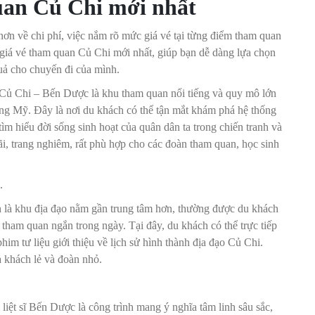
uan Củ Chi mới nhất
hơn về chi phí, việc nắm rõ mức giá vé tại từng điểm tham quan
t giá vé tham quan Củ Chi mới nhất, giúp bạn dễ dàng lựa chọn
uả cho chuyến đi của mình.
Củ Chi – Bến Dược là khu tham quan nổi tiếng và quy mô lớn
hống Mỹ. Đây là nơi du khách có thể tận mắt khám phá hệ thống
tìm hiểu đời sống sinh hoạt của quân dân ta trong chiến tranh và
ãi, trang nghiêm, rất phù hợp cho các đoàn tham quan, học sinh
đ.
 là khu địa đạo nằm gần trung tâm hơn, thường được du khách
tham quan ngắn trong ngày. Tại đây, du khách có thể trực tiếp
im tư liệu giới thiệu về lịch sử hình thành địa đạo Củ Chi.
 khách lẻ và đoàn nhỏ.
iệt sĩ Bến Dược là công trình mang ý nghĩa tâm linh sâu sắc,