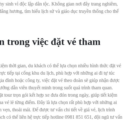
hy sinh vì độc lập dân tộc. Không gian nơi đây trang nghiêm,
dâng hương, tìm hiểu lịch sử và giáo dục truyền thống cho thế
 trong việc đặt vé tham
kiệm thời gian, du khách có thể lựa chọn nhiều hình thức đặt vé
rực tiếp tại cổng khu du lịch, phù hợp với những ai đi tự túc
 gia đình hoặc công ty, việc đặt vé theo đoàn sẽ giúp nhận được
ướng dẫn viên thuyết minh trong suốt quá trình tham quan.
t tour trọn gói kết hợp xe đưa đón trong ngày, giúp tiết kiệm
a vé lẻ từng điểm. Đây là lựa chọn rất phù hợp với những ai
ẹn, thoải mái. Để được tư vấn chi tiết về giá vé, lịch trình
h có thể liên hệ trực tiếp hotline 0981 851 651, đội ngũ tư vấn