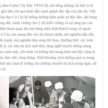
u nằm ở phía Tây Bắc TP.HCM, nổi tiếng không chỉ bởi vị trí
t gắn liền với quá trình đấu tranh giành độc lập của dân tộc Việt
Địa đạo Củ Chi hệ thống đường hầm quân sự độc đáo, dài hàng
òng đất, minh chứng cho ý chí kiên cường và sự sáng tạo của
điểm tham quan thu hút hàng triệu lượt khách trong và ngoài
, Củ Chi còn mang đến cho du khách nhiều trải nghiệm hấp dẫn
iến tranh, trải nghiệm bắn súng thể thao, thưởng thức các món
t sĩ, các khu du lịch sinh thái, làng nghề truyền thống mang
n xanh mát, yên bình và không khí trong lành nơi đây cũng là
gày làm việc căng thẳng. Nhờ khoảng cách không quá xa trung
ành lựa chọn lý tưởng cho những chuyến du lịch trong ngày, dã
h sử.