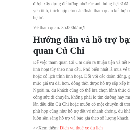
được xây dựng để tưởng nhớ các anh hùng liệt sĩ đã 
yên tĩnh, thích hợp cho các đoàn tham quan kết hợp 
hệ trẻ.
Vé tham quan: 35.000đ/lượt
Hướng dẫn và hỗ trợ bạn
quan Củ Chi
Để việc tham quan Củ Chi diễn ra thuận tiện và tiết 
linh hoạt tùy theo nhu cầu. Phổ biến nhất là mua vé t
hoặc có lịch trình linh hoạt. Đối với các đoàn đông,
mức giá ưu đãi hơn, đồng thời được hỗ trợ sắp xếp h
Ngoài ra, du khách cũng có thể lựa chọn hình thức đặ
công sức di chuyển, không phải lo tìm đường hay mu
lần đầu đến Củ Chi hoặc muốn có một chuyến đi trọn v
phù hợp cũng như hỗ trợ đặt vé nhanh chóng, du khác
luôn sẵn sàng hỗ trợ và báo giá theo số lượng khách.
>>Xem thêm:
Dịch vụ thuê xe du lịch