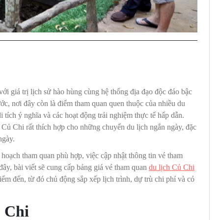
ới giá trị lịch sử hào hùng cùng hệ thống địa đạo độc đáo bậc
ớc, nơi đây còn là điểm tham quan quen thuộc của nhiều du
 tích ý nghĩa và các hoạt động trải nghiệm thực tế hấp dẫn.
Củ Chi rất thích hợp cho những chuyến du lịch ngắn ngày, đặc
ngày.
 hoạch tham quan phù hợp, việc cập nhật thông tin vé tham
 đây, bài viết sẽ cung cấp bảng giá vé tham quan
du lịch Củ Chi
m đến, từ đó chủ động sắp xếp lịch trình, dự trù chi phí và có
ủ Chi