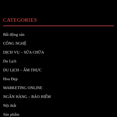
CATEGORIES
Bất động sản
CÔNG NGHỆ
DỊCH VỤ – SỬA CHỮA
Du Lịch
DU LỊCH – ẨM THỰC
Hoa Đẹp
MARKETING ONLINE
NGÂN HÀNG – BẢO HIỂM
Nội thất
Sản phẩm