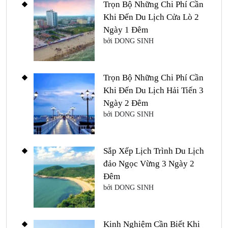
Trọn Bộ Những Chi Phí Cần
Khi Đến Du Lịch Cửa Lò 2
Ngày 1 Đêm
bởi DONG SINH
Trọn Bộ Những Chi Phí Cần
Khi Đến Du Lịch Hải Tiến 3
Ngày 2 Đêm
bởi DONG SINH
Sắp Xếp Lịch Trình Du Lịch
đảo Ngọc Vừng 3 Ngày 2
Đêm
bởi DONG SINH
Kinh Nghiệm Cần Biết Khi