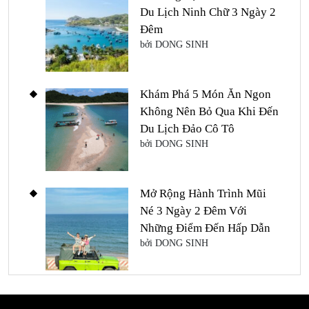
Du Lịch Ninh Chữ 3 Ngày 2
Đêm
bởi DONG SINH
Khám Phá 5 Món Ăn Ngon
Không Nên Bỏ Qua Khi Đến
Du Lịch Đảo Cô Tô
bởi DONG SINH
Mở Rộng Hành Trình Mũi
Né 3 Ngày 2 Đêm Với
Những Điểm Đến Hấp Dẫn
bởi DONG SINH