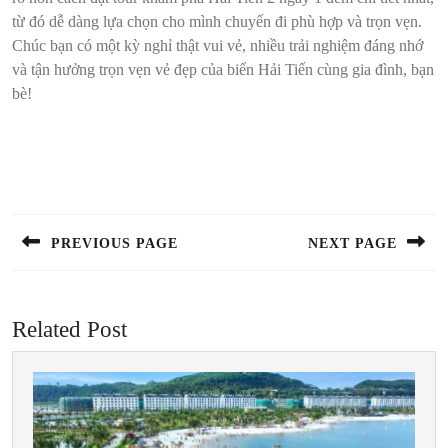
từ đó dễ dàng lựa chọn cho mình chuyến đi phù hợp và trọn vẹn.
Chúc bạn có một kỳ nghỉ thật vui vẻ, nhiều trải nghiệm đáng nhớ
và tận hưởng trọn vẹn vẻ đẹp của biển Hải Tiến cùng gia đình, bạn
bè!
Điều
hướng
bài
PREVIOUS PAGE
NEXT PAGE
viết
Previous
Next
post:
post:
Related Post