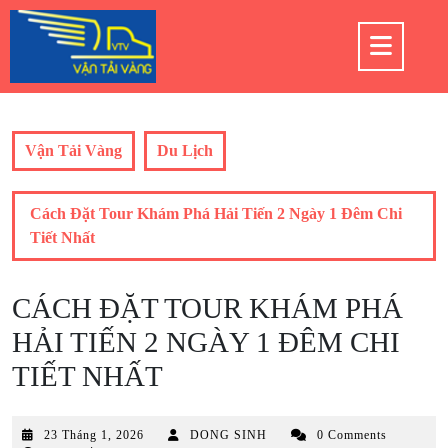
Skip
to
Op
content
But
Vận Tải Vàng
Du Lịch
Cách Đặt Tour Khám Phá Hải Tiến 2 Ngày 1 Đêm Chi
Tiết Nhất
CÁCH ĐẶT TOUR KHÁM PHÁ
HẢI TIẾN 2 NGÀY 1 ĐÊM CHI
TIẾT NHẤT
23
23 Tháng 1, 2026
DONG SINH
0 Comments