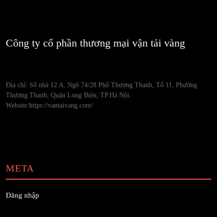
Công ty cổ phần thương mại vận tải vàng
Địa chỉ: Số nhà 12 A, Ngõ 74/28 Phố Thượng Thanh, Tổ 11, Phường
Thượng Thanh, Quận Long Biên, TP.Hà Nội.
Website:https://vantaivang.com/
META
Đăng nhập