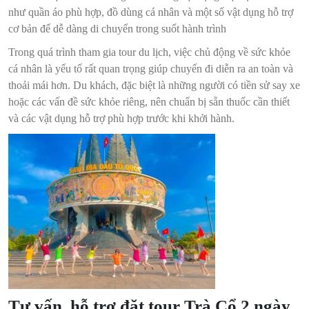
như quần áo phù hợp, đồ dùng cá nhân và một số vật dụng hỗ trợ
cơ bản để dễ dàng di chuyển trong suốt hành trình
Trong quá trình tham gia tour du lịch, việc chủ động về sức khỏe
cá nhân là yếu tố rất quan trọng giúp chuyến đi diễn ra an toàn và
thoải mái hơn. Du khách, đặc biệt là những người có tiền sử say xe
hoặc các vấn đề sức khỏe riêng, nên chuẩn bị sẵn thuốc cần thiết
và các vật dụng hỗ trợ phù hợp trước khi khởi hành.
Tư vấn, hỗ trợ đặt tour Trà Cổ 2 ngày