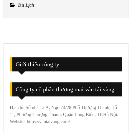
Khôn
Du Lịch
Nên
Bỏ
Qua
Tại
Châu
Hồng
Hà
–
Giới thiệu công ty
Trun
Quốc
Công ty cổ phần thương mại vận tải vàng
Địa chỉ: Số nhà 12 A, Ngõ 74/28 Phố Thượng Thanh, Tổ
11, Phường Thượng Thanh, Quận Long Biên, TP.Hà Nội.
Website: https://vantaivang.com/