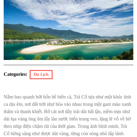
Categories:
Du Lịch
Nằm bao quanh bởi bốn bề biển cả, Trà Cổ tựa như một khúc tình
ca dịu êm, nơi đất trời như hòa vào nhau trong một gam màu xanh
thẳm và thanh khiết. Bờ cát nơi đây trải dài bất tận, mềm mịn như
dải lụa vàng óng ôm lấy làn nước biển trong veo, lặng lẽ vỗ về bờ
theo nhịp điệu chậm rãi của thời gian. Trong ánh bình minh, Trà
Cổ bừng sáng như được dát vàng, từng con sóng nhỏ lấp lánh