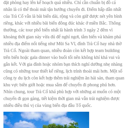
đặt phòng hay lên kế hoạch quá nhiều. Chỉ cần chuẩn bị đồ cá
nhân là có thể thoải mái tận hưởng chuyến đi. Điểm hấp dẫn nhất
của Trà Cổ vẫn là bãi biển dài, rộng và còn giữ được nét yên bình
riêng, khác với nhiều bãi biển đông đúc khác ở miền Bắc. Thông
thường, các tour phổ biến nhất là hành trình 3 ngày 2 đêm vì
khoảng thời gian này vừa đủ để nghỉ ngơi, tắm biển và khám phá
nhiều địa điểm nổi tiếng như Mũi Sa Vĩ, đình Trà Cổ hay nhà thờ
Trà Cổ. Ngoài tham quan, nhiều đoàn còn kết hợp team building
trên biển hoặc gala dinner vào buổi tối nên không khí khá vui và
gắn kết. Với gia đình hoặc nhóm bạn thích nghỉ dưỡng nhẹ nhàng
cũng có những tour thiết kế riêng, lịch trình thoải mái hơn. Một số
công ty du lịch còn kết hợp thêm trải nghiệm ăn hải sản, tham quan
khu vực biên giới hoặc mua sắm để chuyến đi phong phú hơn.
Nhìn chung, tour Trà Cổ khá phù hợp với những ai muốn có một
chuyến đi gọn gàng, tiết kiệm thời gian mà vẫn trải nghiệm được
nhiều điều thú vị của vùng biển địa đầu Tổ quốc.