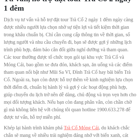
1 đêm
Dịch vụ tư vấn và hỗ trợ đặt tour Trà Cổ 2 ngày 1 đêm ngày càng
được nhiều người lựa chọn nhờ sự tiện lợi và tiết kiệm thời gian
trong khâu chuẩn bị. Chỉ cần cung cấp thông tin về thời gian, số
lượng người và nhu cầu chuyến đi, bạn sẽ được gợi ý những lịch
trình phù hợp, đảm bảo cân đối giữa nghỉ dưỡng và tham quan.
Các tour thường được tổ chức trọn gói tại khu vực Trà Cổ và
Móng Cái, bao gồm xe đưa đón, khách sạn, ăn uống và các điểm
tham quan nổi bật như Mũi Sa Vĩ, Đình Trà Cổ hay bãi biển Trà
Cổ. Ngoài ra, bạn còn được hỗ trợ thêm về kinh nghiệm lựa chọn
thời điểm đi, chuẩn bị hành lý và gợi ý các hoạt động phù hợp,
giúp chuyến du lịch trở nên dễ dàng, chủ động và trọn vẹn hơn cho
mọi đối tượng khách. Nếu bạn còn đang phân vân, còn chần chờ
gì mà không liên hệ với chúng tôi quan hotline 1900.633.278 để
được tư vấn, hỗ trợ miễn phí.
Khép lại hành trình khám phá
Trà Cổ Móng Cái
, du khách chắc
chắn sẽ mang về nhiều trải nghiệm đáng nhớ với biển xanh, cát