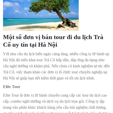
Một số đơn vị bán tour đi du lịch Trà
Cổ uy tín tại Hà Nội
Với nhu cầu du lịch biển ngày càng tăng, nhiều công ty lữ hành tại
Hà Nội đã triển khai tour Trà Cổ hấp dẫn, đáp ứng đa dạng nhu
cầu nghỉ dưỡng và khám phá. Nếu chưa có kinh nghiệm tự túc đến
Trà Cổ, việc tham khảo các đơn vị tổ chức tour chuyên nghiệp tại
Hà Nội sẽ giúp bạn tiết kiệm thời gian và tối ưu lịch trình.
Elite Tour
Elite Tour là đơn vị lữ hành chuyên cung cấp các tour du lịch cao
cấp, combo nghỉ dưỡng và dịch vụ du lịch trọn gói. Công ty tập
trung vào phân khúc khách hàng yêu cầu trải nghiệm chất lượng,