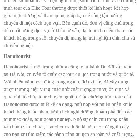
ưu tiên sự thoải mái và tiện nghi trong suốt hành trình. Các chương
trình tour của Elite Tour thường được thiết kế linh hoạt, kết hợp
giữa nghỉ dưỡng và tham quan, giúp bạn dễ dàng tận hưởng
chuyến đi một cách trọn vẹn. Bên cạnh đó, đơn vị cũng chú trọng
đến chất lượng dịch vụ từ khâu tư vấn, đặt tour cho đến chăm sóc
khách hàng trong suốt chuyến đi, mang lại trải nghiệm chỉn chu và
chuyên nghiệp.
Hanoitourist
Hanoitourist là một trong những công ty lữ hành lâu đời và uy tín
tại Hà Nội, chuyên tổ chức các tour du lịch trong nước và quốc tế.
Với nhiều năm hoạt động trong ngành, đơn vị này đã xây dựng
được thương hiệu vững chắc nhờ chất lượng dịch vụ ổn định và
quy trình tổ chức tour chuyên nghiệp. Các chương trình tour của
Hanoitourist được thiết kế đa dạng, phù hợp với nhiều phân khúc
khách hàng khác nhau, từ du lịch nghỉ dưỡng, khám phá đến các
tour theo đoàn, tour doanh nghiệp. Nhờ sự chỉn chu trong khâu
vận hành và dịch vụ, Hanoitourist luôn là lựa chọn đáng tin cậy
cho bạn khi tìm kiếm các hành trình du lịch an toàn và chất lượng.