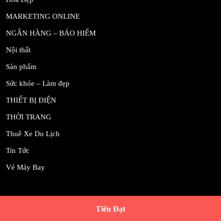
MARKETING ONLINE
NGÂN HÀNG – BẢO HIỂM
Nội thất
Sản phẩm
Sức khỏe – Làm đẹp
THIẾT BỊ ĐIỆN
THỜI TRANG
Thuê Xe Du Lịch
Tin Tức
Vé Máy Bay
Tiến Đạt
Scroll