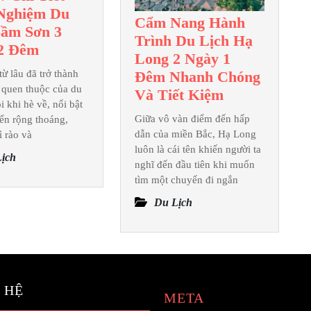
Nghiệm Du
Cẩm Nang Hành
Sầm Sơn 3
Trình Du Lịch Hạ
Review
2 Đêm
Long 2 Ngày 1
Chi
Đêm Nhanh Chóng
ừ lâu đã trở thành
Tiết
 quen thuộc của du
Cẩm
Và Tiết Kiệm
Kinh
 khi hè về, nổi bật
Nang
Nghiệm
Giữa vô vàn điểm đến hấp
iển rộng thoáng,
Hành
dẫn của miền Bắc, Hạ Long
ì rào và
Du
Trình
luôn là cái tên khiến người ta
Lịch
ịch
Du
nghĩ đến đầu tiên khi muốn
Sầm
tìm một chuyến đi ngắn
Lịch
Sơn
Hạ
Du Lịch
3
Long
Ngày
2
2
Ngày
Đêm
1
 HỆ
Đêm
META
Nhanh