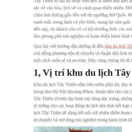
Tây Thiên từ lâu đã được biết đến là điểm đến tâm li
sắc về văn hóa, lịch sử và cảnh quan thiên nhiên. Đ
chùa linh thiêng gắn liền với tín ngưỡng thờ Quốc
xanh mát, trong lành và yên bình, mang lại cảm giác
đến này, du khách còn có cơ hội thưởng thức các 
làm phong phú trải nghiệm và hoàn thiện hành trình
Qua bài viết hướng dẫn đường đi đến
khu du lịch T
chủ động phương tiện di chuyển và thuận tiện hơn t
một cách suôn sẻ và an toàn. Hãy cùng chúng tôi đi t
1, Vị trí khu du lịch Tâ
Khu du lịch Tây Thiên nằm trên sườn phía tây dãy n
trung tâm Hà Nội khoảng 60km, thuận tiện cho các ch
Tây Thiên sở hữu địa hình núi rừng đặc trưng, không
lý tưởng cho các hoạt động du lịch tâm linh kết hợp
lịch Tây Thiên dễ dàng kết nối với nhiều điểm tham 
di chuyển và mở rộng trải nghiệm trong hành trình 