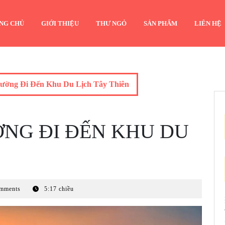
NG CHỦ
GIỚI THIỆU
THƯ NGỎ
SẢN PHẨM
LIÊN HỆ
ờng Đi Đến Khu Du Lịch Tây Thiên
NG ĐI ĐẾN KHU DU
mments
5:17 chiều