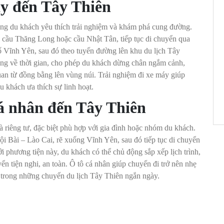
áy đến Tây Thiên
ng du khách yêu thích trải nghiệm và khám phá cung đường.
 cầu Thăng Long hoặc cầu Nhật Tân, tiếp tục di chuyển qua
 Vĩnh Yên, sau đó theo tuyến đường lên khu du lịch Tây
ng về thời gian, cho phép du khách dừng chân ngắm cảnh,
uan từ đồng bằng lên vùng núi. Trải nghiệm đi xe máy giúp
u khách ưa thích sự linh hoạt.
cá nhân đến Tây Thiên
à riêng tư, đặc biệt phù hợp với gia đình hoặc nhóm du khách.
ội Bài – Lào Cai, rẽ xuống Vĩnh Yên, sau đó tiếp tục di chuyển
 phương tiện này, du khách có thể chủ động sắp xếp lịch trình,
ển tiện nghi, an toàn. Ô tô cá nhân giúp chuyến đi trở nên nhẹ
 trong những chuyến du lịch Tây Thiên ngắn ngày.