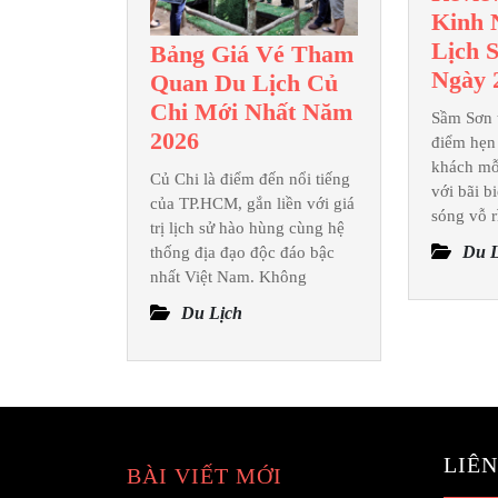
Kinh 
Lịch 
Bảng Giá Vé Tham
Ngày 
Quan Du Lịch Củ
Chi Mới Nhất Năm
Sầm Sơn t
Bảng
2026
điểm hẹn
Giá
khách mỗi
Củ Chi là điểm đến nổi tiếng
với bãi b
Vé
của TP.HCM, gắn liền với giá
sóng vỗ r
Tham
trị lịch sử hào hùng cùng hệ
Quan
Du L
thống địa đạo độc đáo bậc
nhất Việt Nam. Không
Du
Lịch
Du Lịch
Củ
Chi
Mới
Nhất
Năm
LIÊN
BÀI VIẾT MỚI
2026