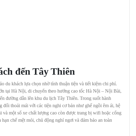
hách đến Tây Thiên
du khách lựa chọn nhờ tính thuận tiện và tiết kiệm chi phí.
lớn tại Hà Nội, di chuyển theo hướng cao tốc Hà Nội – Nội Bài,
uyến đường dẫn lên khu du lịch Tây Thiên. Trong suốt hành
 đối thoải mái với các tiện nghi cơ bản như ghế ngồi êm ái, hệ
i và một số xe chất lượng cao còn được trang bị wifi hoặc cổng
ch hạn chế mệt mỏi, chủ động nghỉ ngơi và đảm bảo an toàn