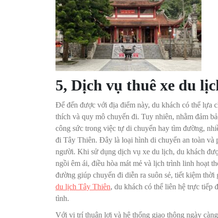
5, Dịch vụ thuê xe du lị
Để đến được với địa điểm này, du khách có thể lựa c
thích và quy mô chuyến đi. Tuy nhiên, nhằm đảm bảo 
công sức trong việc tự di chuyển hay tìm đường, nhi
đi Tây Thiên. Đây là loại hình di chuyển an toàn và
người. Khi sử dụng dịch vụ xe du lịch, du khách đượ
ngồi êm ái, điều hòa mát mẻ và lịch trình linh hoạt t
đường giúp chuyến đi diễn ra suôn sẻ, tiết kiệm thời 
du lịch Tây Thiên
, du khách có thể liên hệ trực tiếp
tình.
Với vị trí thuận lợi và hệ thống giao thông ngày càn