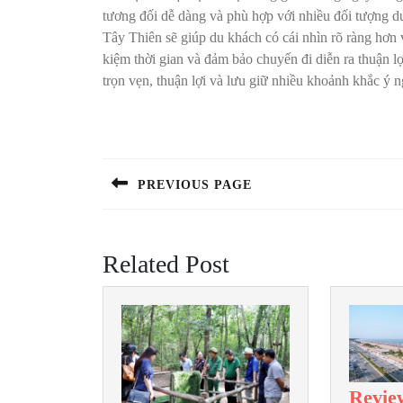
tương đối dễ dàng và phù hợp với nhiều đối tượng d
Tây Thiên sẽ giúp du khách có cái nhìn rõ ràng hơn về
kiệm thời gian và đảm bảo chuyến đi diễn ra thuận lợi
trọn vẹn, thuận lợi và lưu giữ nhiều khoảnh khắc ý n
Điều
hướng
bài
PREVIOUS PAGE
Previous
viết
post:
Related Post
Revie