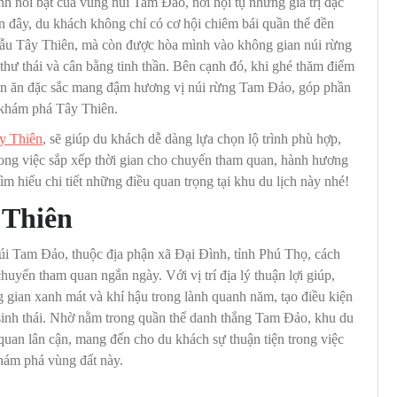
nh nổi bật của vùng núi Tam Đảo, nơi hội tụ những giá trị đặc
ến đây, du khách không chỉ có cơ hội chiêm bái quần thể đền
 Mẫu Tây Thiên, mà còn được hòa mình vào không gian núi rừng
 thư thái và cân bằng tinh thần. Bên cạnh đó, khi ghé thăm điểm
món ăn đặc sắc mang đậm hương vị núi rừng Tam Đảo, góp phần
 khám phá Tây Thiên.
ây Thiên
, sẽ giúp du khách dễ dàng lựa chọn lộ trình phù hợp,
rong việc sắp xếp thời gian cho chuyến tham quan, hành hương
ìm hiểu chi tiết những điều quan trọng tại khu du lịch này nhé!
y Thiên
úi Tam Đảo, thuộc địa phận xã Đại Đình, tỉnh Phú Thọ, cách
uyến tham quan ngắn ngày. Với vị trí địa lý thuận lợi giúp,
 gian xanh mát và khí hậu trong lành quanh năm, tạo điều kiện
 sinh thái. Nhờ nằm trong quần thể danh thắng Tam Đảo, khu du
quan lân cận, mang đến cho du khách sự thuận tiện trong việc
khám phá vùng đất này.