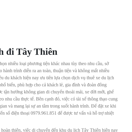
ch đi Tây Thiên
họn nhiều loại phương tiện khác nhau tùy theo nhu cầu, sở
hành trình diễn ra an toàn, thuận tiện và không mất nhiều
ều du khách hiện nay ưu tiên lựa chọn dịch vụ thuê xe du lịch
 phổ biến, phù hợp cho cả khách lẻ, gia đình và đoàn đông
c tận hưởng không gian di chuyển thoải mái, xe đời mới, ghế
heo nhu cầu thực tế. Bên cạnh đó, việc có tài xế thông thạo cung
gian và mang lại sự an tâm trong suốt hành trình. Để đặt xe khi
 đến số điện thoại 0979.961.851 để được tư vấn và hỗ trợ nhiệt
g hoàn thiện, việc di chuyển đến khu du lịch Tây Thiên hiện nay