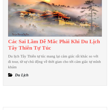
Dịch
Vụ
Nào?
Các Sai Lầm Dễ Mắc Phải Khi Du Lịch
Các
Tây Thiên Tự Túc
Sai
Du lịch Tây Thiên tự túc mang lại cảm giác rất khác so với
Lầm
đi tour, từ sự chủ động về thời gian cho tới cảm giác tự mình
Dễ
khám
Mắc
Du Lịch
Phải
Khi
Du
Lịch
Tây