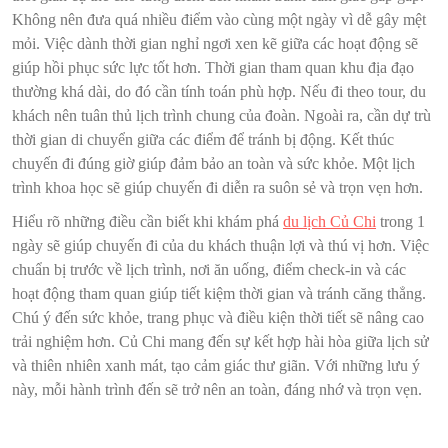
Không nên đưa quá nhiều điểm vào cùng một ngày vì dễ gây mệt
mỏi. Việc dành thời gian nghỉ ngơi xen kẽ giữa các hoạt động sẽ
giúp hồi phục sức lực tốt hơn. Thời gian tham quan khu địa đạo
thường khá dài, do đó cần tính toán phù hợp. Nếu đi theo tour, du
khách nên tuân thủ lịch trình chung của đoàn. Ngoài ra, cần dự trù
thời gian di chuyển giữa các điểm để tránh bị động. Kết thúc
chuyến đi đúng giờ giúp đảm bảo an toàn và sức khỏe. Một lịch
trình khoa học sẽ giúp chuyến đi diễn ra suôn sẻ và trọn vẹn hơn.
Hiểu rõ những điều cần biết khi khám phá
du lịch Củ Chi
trong 1
ngày sẽ giúp chuyến đi của du khách thuận lợi và thú vị hơn. Việc
chuẩn bị trước về lịch trình, nơi ăn uống, điểm check-in và các
hoạt động tham quan giúp tiết kiệm thời gian và tránh căng thẳng.
Chú ý đến sức khỏe, trang phục và điều kiện thời tiết sẽ nâng cao
trải nghiệm hơn. Củ Chi mang đến sự kết hợp hài hòa giữa lịch sử
và thiên nhiên xanh mát, tạo cảm giác thư giãn. Với những lưu ý
này, mỗi hành trình đến sẽ trở nên an toàn, đáng nhớ và trọn vẹn.
Điều