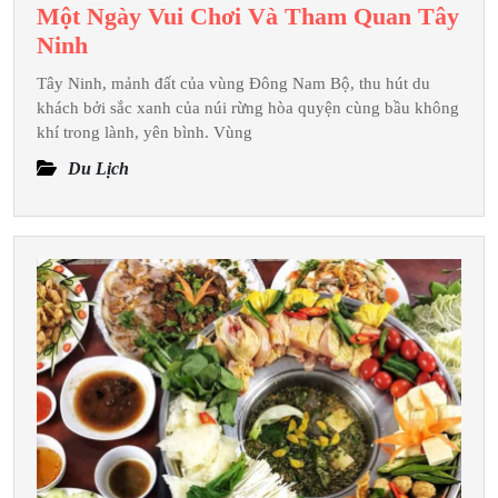
Một Ngày Vui Chơi Và Tham Quan Tây
Một
Ninh
Ngày
Tây Ninh, mảnh đất của vùng Đông Nam Bộ, thu hút du
Vui
khách bởi sắc xanh của núi rừng hòa quyện cùng bầu không
Chơi
khí trong lành, yên bình. Vùng
Và
Du Lịch
Tham
Quan
Tây
Ninh