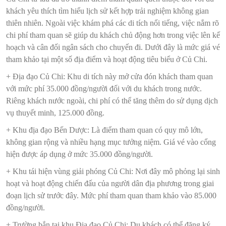
khách yêu thích tìm hiểu lịch sử kết hợp trải nghiệm không gian
thiên nhiên. Ngoài việc khám phá các di tích nổi tiếng, việc nắm rõ
chi phí tham quan sẽ giúp du khách chủ động hơn trong việc lên kế
hoạch và cân đối ngân sách cho chuyến đi. Dưới đây là mức giá vé
tham khảo tại một số địa điểm và hoạt động tiêu biểu ở Củ Chi.
+ Địa đạo Củ Chi: Khu di tích này mở cửa đón khách tham quan
với mức phí 35.000 đồng/người đối với du khách trong nước.
Riêng khách nước ngoài, chi phí có thể tăng thêm do sử dụng dịch
vụ thuyết minh, 125.000 đồng.
+ Khu địa đạo Bến Dược: Là điểm tham quan có quy mô lớn,
không gian rộng và nhiều hạng mục tưởng niệm. Giá vé vào cổng
hiện được áp dụng ở mức 35.000 đồng/người.
+ Khu tái hiện vùng giải phóng Củ Chi: Nơi đây mô phỏng lại sinh
hoạt và hoạt động chiến đấu của người dân địa phương trong giai
đoạn lịch sử trước đây. Mức phí tham quan tham khảo vào 85.000
đồng/người.
+ Trường bắn tại khu Địa đạo Củ Chi: Du khách có thể đăng ký