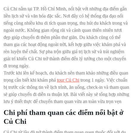
Củ Chi nằm tại TP. Hồ Chí Minh, nổi bật với những địa điểm gắn
liền lịch sử và văn hóa đặc sắc. Nơi đây có hệ thống địa đạo nổi
tiếng cùng nhiều khu di tích quan trọng, thu hút du khách trong và
ngoài nước. Không gian rộng rãi và cảnh quan thiên nhiên tươi
đẹp giúp chuyến đi thêm phần thư giãn. Du khách cũng có thể
tham gia các hoạt động ngoài trời, kết hợp giữa việc khám phá và
rèn luyện thể chất. Sự pha trộn giữa giá trị lịch sử và trải nghiệm
giải trí khiến Củ Chi trở thành điểm đến lý tưởng cho một chuyến
đi trong ngày.
Trước khi lên kế hoạch, du khách nên tham khảo những điều quan
trọng cần biết khi khám phá
tour Củ Chi
trong 1 ngày. Việc chuẩn
bị trước các thông tin về lịch trình, ăn uống, check-in và tham quan
sẽ giúp chuyến đi diễn ra thuận lợi. Bài viết này sẽ tổng hợp những
lưu ý thiết thực để chuyến tham quan vừa an toàn vừa trọn vẹn
Chi phí tham quan các điểm nổi bật ở
Củ Chi
Củ Chi từ lâu đã trở thành điểm tham quan quen thuộc đối với du