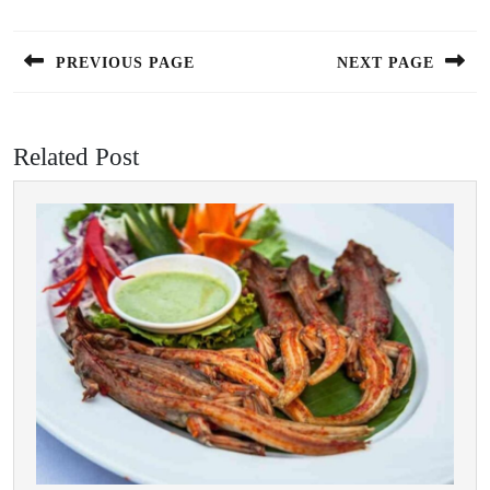
hướng
bài
PREVIOUS PAGE
NEXT PAGE
viết
Previous
Next
post:
post:
Related Post