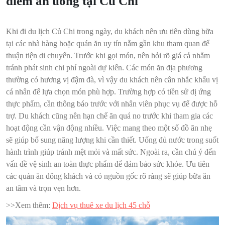
điểm ăn uống tại Củ Chi
Khi đi du lịch Củ Chi trong ngày, du khách nên ưu tiên dùng bữa
tại các nhà hàng hoặc quán ăn uy tín nằm gần khu tham quan để
thuận tiện di chuyển. Trước khi gọi món, nên hỏi rõ giá cả nhằm
tránh phát sinh chi phí ngoài dự kiến. Các món ăn địa phương
thường có hương vị đậm đà, vì vậy du khách nên cân nhắc khẩu vị
cá nhân để lựa chọn món phù hợp. Trường hợp có tiền sử dị ứng
thực phẩm, cần thông báo trước với nhân viên phục vụ để được hỗ
trợ. Du khách cũng nên hạn chế ăn quá no trước khi tham gia các
hoạt động cần vận động nhiều. Việc mang theo một số đồ ăn nhẹ
sẽ giúp bổ sung năng lượng khi cần thiết. Uống đủ nước trong suốt
hành trình giúp tránh mệt mỏi và mất sức. Ngoài ra, cần chú ý đến
vấn đề vệ sinh an toàn thực phẩm để đảm bảo sức khỏe. Ưu tiên
các quán ăn đông khách và có nguồn gốc rõ ràng sẽ giúp bữa ăn
an tâm và trọn vẹn hơn.
>>Xem thêm:
Dịch vụ thuê xe du lịch 45 chỗ