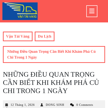
Skip
to
Op
content
But
Vận Tải Vàng
Du Lịch
Những Điều Quan Trọng Cần Biết Khi Khám Phá Củ
Chi Trong 1 Ngày
NHỮNG ĐIỀU QUAN TRỌNG
CẦN BIẾT KHI KHÁM PHÁ CỦ
CHI TRONG 1 NGÀY
12
12 Tháng 1, 2026
DONG SINH
0 Comments