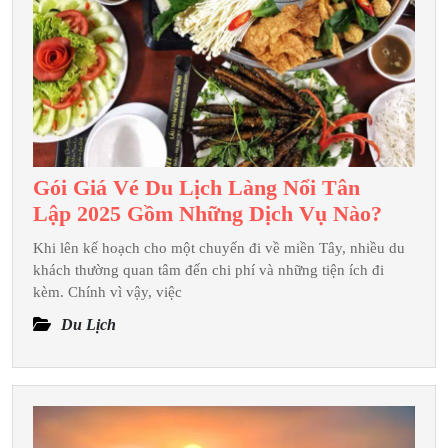
Gói Giá Vé Du Lịch Làng Nổi Tân
Gói
Lập 2025 Gồm Những Dịch Vụ Nào?
Giá
Khi lên kế hoạch cho một chuyến đi về miền Tây, nhiều du
Vé Du
khách thường quan tâm đến chi phí và những tiện ích đi
Lịch
kèm. Chính vì vậy, việc
Làng
Du Lịch
Nổi
Tân
Lập 20
Gồm
Những