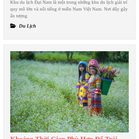
Khu du lịch Đại Nam là một trong những khu du lịch giải trí
Du
quy mô lớn và nổi tiếng ở miền Nam Việt Nam. Nơi đây gây
Lịc
ấn tượng
Đại
Du Lịch
Na
Tr
24
Khoảng Thời Gian Phù Hợp Để Trải