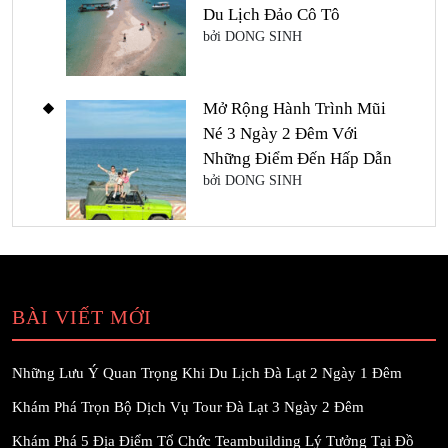
Du Lịch Đảo Cô Tô
bởi DONG SINH
Mở Rộng Hành Trình Mũi
Né 3 Ngày 2 Đêm Với
Những Điểm Đến Hấp Dẫn
bởi DONG SINH
BÀI VIẾT MỚI
Những Lưu Ý Quan Trọng Khi Du Lịch Đà Lạt 2 Ngày 1 Đêm
Khám Phá Trọn Bộ Dịch Vụ Tour Đà Lạt 3 Ngày 2 Đêm
Khám Phá 5 Địa Điểm Tổ Chức Teambuilding Lý Tưởng Tại Đồ