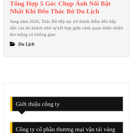
Tổng Hợp 5 Góc Chụp Ảnh Nổi Bật
Tổng
Nhất Khi Đến Thác Bờ Du Lịch
Hợp
Sang năm 2026, Thác Bờ tiếp tục trở thành điểm đến hấp
5
dẫn của du khách nhờ sự kết hợp giữa cảnh quan thiên nhiên
Góc
thơ mộng và không gian
Chụp
Du Lịch
Ảnh
Nổi
Bật
Nhất
Khi
Đến
Thác
Bờ
Giới thiệu công ty
Du
Lịch
Công ty cổ phần thương mại vận tải vàng