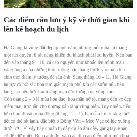
Các điểm cần lưu ý kỹ về thời gian khi
lên kế hoạch du lịch
Hà Giang là vùng đất đẹp quanh năm, nhưng mỗi mùa lại mang
một nét quyến rũ rất riêng khiến du khách phải lưu luyến. Nếu bạn
đến vào tháng 9 – 10, cả cao nguyên như khoác lên mình màu
vàng óng ả của những thửa ruộng bậc thang bước vào mùa lúa
chín thời điểm lý tưởng để săn ảnh. Sang tháng 10 – 11, Hà Giang
lại rực rỡ bởi sắc hoa tam giác mạch phủ kín các sườn núi, bản
làng, tạo nên bức tranh lãng mạn đặc trưng của vùng cao.
Còn tháng 2 – 3 là mùa hoa đào, hoa mận nở rộ, mang đến vẻ đẹp
mềm mại, tươi tắn cho những bản làng vùng biên. Tuy nhiên, nếu
lựa chọn đi vào mùa đông (tháng 12 – 1), bạn cần lưu ý rằng thời
tiết có thể rất lạnh, đặc biệt ở Đồng Văn – Mèo Vạc có lúc xuống
dưới 5°C, vì vậy hãy chuẩn bị đầy đủ áo ấm dày, găng tay, khăn
cổ để giữ nhiệt. Bên cạnh đó, vào các dịp cao điểm như mùa hoa