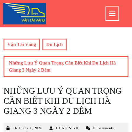
Skip
to
Op
content
But
Vận Tải Vàng
Du Lịch
Những Lưu Ý Quan Trọng Cần Biết Khi Du Lịch Hà
Giang 3 Ngày 2 Đêm
NHỮNG LƯU Ý QUAN TRỌNG
CẦN BIẾT KHI DU LỊCH HÀ
GIANG 3 NGÀY 2 ĐÊM
16
16 Tháng 1, 2026
DONG SINH
0 Comments