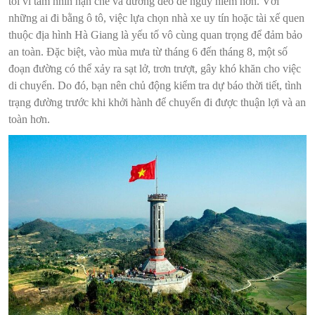
tối vì tầm nhìn hạn chế và đường đèo dễ nguy hiểm hơn. Với
những ai đi bằng ô tô, việc lựa chọn nhà xe uy tín hoặc tài xế quen
thuộc địa hình Hà Giang là yếu tố vô cùng quan trọng để đảm bảo
an toàn. Đặc biệt, vào mùa mưa từ tháng 6 đến tháng 8, một số
đoạn đường có thể xảy ra sạt lở, trơn trượt, gây khó khăn cho việc
di chuyển. Do đó, bạn nên chủ động kiểm tra dự báo thời tiết, tình
trạng đường trước khi khởi hành để chuyến đi được thuận lợi và an
toàn hơn.