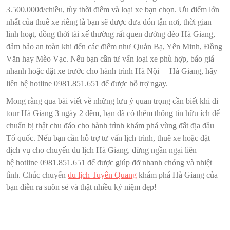
3.500.000đ/chiều, tùy thời điểm và loại xe bạn chọn. Ưu điểm lớn
nhất của thuê xe riêng là bạn sẽ được đưa đón tận nơi, thời gian
linh hoạt, đồng thời tài xế thường rất quen đường đèo Hà Giang,
đảm bảo an toàn khi đến các điểm như Quản Bạ, Yên Minh, Đồng
Văn hay Mèo Vạc. Nếu bạn cần tư vấn loại xe phù hợp, báo giá
nhanh hoặc đặt xe trước cho hành trình Hà Nội – Hà Giang, hãy
liên hệ hotline 0981.851.651 để được hỗ trợ ngay.
Mong rằng qua bài viết về những lưu ý quan trọng cần biết khi đi
tour Hà Giang 3 ngày 2 đêm, bạn đã có thêm thông tin hữu ích để
chuẩn bị thật chu đáo cho hành trình khám phá vùng đất địa đầu
Tổ quốc. Nếu bạn cần hỗ trợ tư vấn lịch trình, thuê xe hoặc đặt
dịch vụ cho chuyến du lịch Hà Giang, đừng ngần ngại liên
hệ hotline 0981.851.651 để được giúp đỡ nhanh chóng và nhiệt
tình. Chúc chuyến
du lịch Tuyên Quang
khám phá Hà Giang của
bạn diễn ra suôn sẻ và thật nhiều kỷ niệm đẹp!
Điều