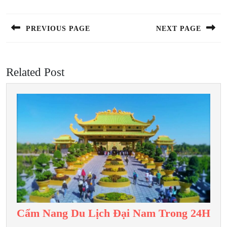
hướng
bài
PREVIOUS PAGE
NEXT PAGE
viết
Previous
Next
post:
post:
Related Post
Cẩ
Cẩm Nang Du Lịch Đại Nam Trong 24H
Na