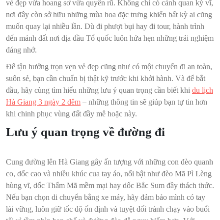
vẻ đẹp vừa hoang sơ vừa quyến rũ. Không chỉ có cảnh quan kỳ vĩ,
nơi đây còn sở hữu những mùa hoa đặc trưng khiến bất kỳ ai cũng
muốn quay lại nhiều lần. Dù đi phượt bụi hay đi tour, hành trình
đến mảnh đất nơi địa đầu Tổ quốc luôn hứa hẹn những trải nghiệm
đáng nhớ.
Để tận hưởng trọn vẹn vẻ đẹp cũng như có một chuyến đi an toàn,
suôn sẻ, bạn cần chuẩn bị thật kỹ trước khi khởi hành. Và để bắt
đầu, hãy cùng tìm hiểu những lưu ý quan trọng cần biết khi
du lịch
Hà Giang 3 ngày 2 đêm
– những thông tin sẽ giúp bạn tự tin hơn
khi chinh phục vùng đất đầy mê hoặc này.
Lưu ý quan trọng về đường đi
Cung đường lên Hà Giang gây ấn tượng với những con đèo quanh
co, dốc cao và nhiều khúc cua tay áo, nổi bật như đèo Mã Pì Lèng
hùng vĩ, dốc Thẩm Mã mềm mại hay dốc Bắc Sum đầy thách thức.
Nếu bạn chọn di chuyển bằng xe máy, hãy đảm bảo mình có tay
lái vững, luôn giữ tốc độ ổn định và tuyệt đối tránh chạy vào buổi