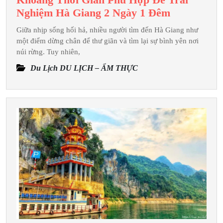
Khoảng
Nghiệm Hà Giang 2 Ngày 1 Đêm
Thời
Giữa nhịp sống hối hả, nhiều người tìm đến Hà Giang như
Gian
một điểm dừng chân để thư giãn và tìm lại sự bình yên nơi
Phù
núi rừng. Tuy nhiên,
Hợp
Du Lịch DU LỊCH – ẨM THỰC
Để
Trải
Nghiệm
Hà
Giang
2
Ngày
1
Đêm