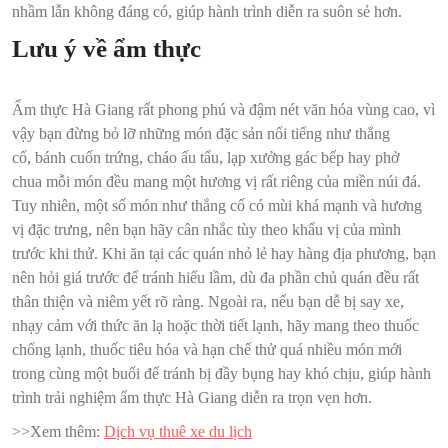
nhầm lẫn không đáng có, giúp hành trình diễn ra suôn sẻ hơn.
Lưu ý về ẩm thực
Ẩm thực Hà Giang rất phong phú và đậm nét văn hóa vùng cao, vì
vậy bạn đừng bỏ lỡ những món đặc sản nổi tiếng như thắng
cố, bánh cuốn trứng, cháo ấu tẩu, lạp xưởng gác bếp hay phở
chua mỗi món đều mang một hương vị rất riêng của miền núi đá.
Tuy nhiên, một số món như thắng cố có mùi khá mạnh và hương
vị đặc trưng, nên bạn hãy cân nhắc tùy theo khẩu vị của mình
trước khi thử. Khi ăn tại các quán nhỏ lẻ hay hàng địa phương, bạn
nên hỏi giá trước để tránh hiểu lầm, dù đa phần chủ quán đều rất
thân thiện và niêm yết rõ ràng. Ngoài ra, nếu bạn dễ bị say xe,
nhạy cảm với thức ăn lạ hoặc thời tiết lạnh, hãy mang theo thuốc
chống lạnh, thuốc tiêu hóa và hạn chế thử quá nhiều món mới
trong cùng một buổi để tránh bị đầy bụng hay khó chịu, giúp hành
trình trải nghiệm ẩm thực Hà Giang diễn ra trọn vẹn hơn.
>>Xem thêm:
Dịch vụ thuê xe du lịch