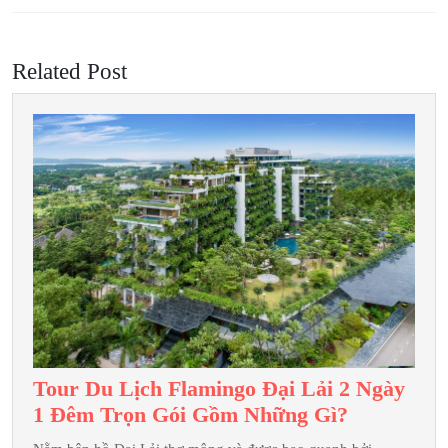
viết
Previous
Next
post:
post:
Related Post
Tour Du Lịch Flamingo Đại Lải 2 Ngày
Tour
1 Đêm Trọn Gói Gồm Những Gì?
Du