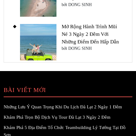
bởi DONG SINH
Mở Rộng Hành Trình Mũi
Né 3 Ngày 2 Đêm Với
Những Điểm Đến Hấp Dẫn
bởi DONG SINH
BÀI VIẾT MỚI
Những Lưu Ý Quan Trọng Khi Du Lịch Đà Lạt 2 Ngày 1 Đêm
Khám Phá Trọn Bộ Dịch Vụ Tour Đà Lạt 3 Ngày 2 Đêm
Khám Phá 5 Địa Điểm Tổ Chức Teambuilding Lý Tưởng Tại Đồ
Sơn