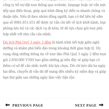
công ty hỗ trợ đặt tour thông qua website, fanpage hoặc tư vấn trực
tiếp qua điện thoại, giúp quá trình đăng ký diễn ra nhanh chóng và
thuận tiện. Nếu đi theo nhóm đông người, bạn có thể liên hệ sớm
qua số 0981.851.651 để được tư vấn chi tiết về lịch khởi hành, loại
phòng lưu trú và các dịch vụ đi kèm, từ đó lựa chọn gói tour phù
hợp nhất với nhu cầu của mình.
Du lịch Phú Quý 3 ngày 2 đêm
là hành trình kết hợp giữa nghỉ
dưỡng và khám phá biển đảo trong khoảng thời gian hợp lý. Hy
vọng rằng những thông tin về tour đảo Phú Quý 3 ngày 2 đêm trọn
gói 2.850.000 VNĐ bao gồm những gì trên đây sẽ giúp bạn có
thêm cơ sở để cân nhắc trước khi lựa chọn. Dù chỉ kéo dài ba ngày
hai đêm, chuyến đi vẫn đủ để mang đến nhiều kỷ niệm đẹp và giúp
bạn thư giãn sau những ngày làm việc bận rộn.
Điều
hướng
bài
PREVIOUS PAGE
NEXT PAGE