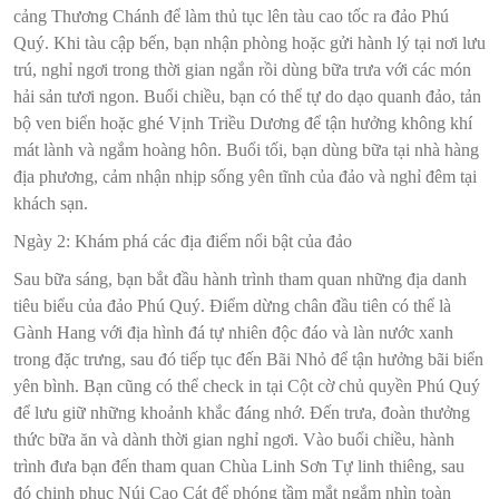
cảng Thương Chánh để làm thủ tục lên tàu cao tốc ra đảo Phú
Quý. Khi tàu cập bến, bạn nhận phòng hoặc gửi hành lý tại nơi lưu
trú, nghỉ ngơi trong thời gian ngắn rồi dùng bữa trưa với các món
hải sản tươi ngon. Buổi chiều, bạn có thể tự do dạo quanh đảo, tản
bộ ven biển hoặc ghé Vịnh Triều Dương để tận hưởng không khí
mát lành và ngắm hoàng hôn. Buổi tối, bạn dùng bữa tại nhà hàng
địa phương, cảm nhận nhịp sống yên tĩnh của đảo và nghỉ đêm tại
khách sạn.
Ngày 2: Khám phá các địa điểm nổi bật của đảo
Sau bữa sáng, bạn bắt đầu hành trình tham quan những địa danh
tiêu biểu của đảo Phú Quý. Điểm dừng chân đầu tiên có thể là
Gành Hang với địa hình đá tự nhiên độc đáo và làn nước xanh
trong đặc trưng, sau đó tiếp tục đến Bãi Nhỏ để tận hưởng bãi biển
yên bình. Bạn cũng có thể check in tại Cột cờ chủ quyền Phú Quý
để lưu giữ những khoảnh khắc đáng nhớ. Đến trưa, đoàn thưởng
thức bữa ăn và dành thời gian nghỉ ngơi. Vào buổi chiều, hành
trình đưa bạn đến tham quan Chùa Linh Sơn Tự linh thiêng, sau
đó chinh phục Núi Cao Cát để phóng tầm mắt ngắm nhìn toàn