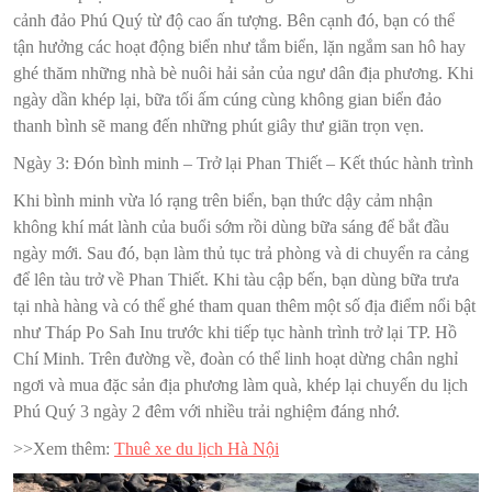
cảnh đảo Phú Quý từ độ cao ấn tượng. Bên cạnh đó, bạn có thể
tận hưởng các hoạt động biển như tắm biển, lặn ngắm san hô hay
ghé thăm những nhà bè nuôi hải sản của ngư dân địa phương. Khi
ngày dần khép lại, bữa tối ấm cúng cùng không gian biển đảo
thanh bình sẽ mang đến những phút giây thư giãn trọn vẹn.
Ngày 3: Đón bình minh – Trở lại Phan Thiết – Kết thúc hành trình
Khi bình minh vừa ló rạng trên biển, bạn thức dậy cảm nhận
không khí mát lành của buổi sớm rồi dùng bữa sáng để bắt đầu
ngày mới. Sau đó, bạn làm thủ tục trả phòng và di chuyển ra cảng
để lên tàu trở về Phan Thiết. Khi tàu cập bến, bạn dùng bữa trưa
tại nhà hàng và có thể ghé tham quan thêm một số địa điểm nổi bật
như Tháp Po Sah Inu trước khi tiếp tục hành trình trở lại TP. Hồ
Chí Minh. Trên đường về, đoàn có thể linh hoạt dừng chân nghỉ
ngơi và mua đặc sản địa phương làm quà, khép lại chuyến du lịch
Phú Quý 3 ngày 2 đêm với nhiều trải nghiệm đáng nhớ.
>>Xem thêm:
Thuê xe du lịch Hà Nội