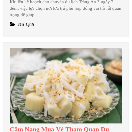
Khi lên kế hoạch cho chuyến du lịch Tràng An 3 ngày 2
Những
đêm, việc lựa chọn nơi lưu trú phù hợp đóng vai trò rất quan
Nơi
trọng để giúp
Ở
Du Lịch
Đẹp
Cho
Chuyến
Du
Lịch
Tràng
An
3
Ngày
2
Đêm
Cẩm Nang Mua Vé Tham Quan Du