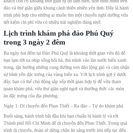
khách còn có khoảng thời gian tự do tắm biển, đón bình minh trên
đảo và thư giãn giữa khung cảnh thiên nhiên yên tĩnh. Đây là hành
trình phù hợp cho những ai muốn tìm một chuyến nghỉ dưỡng vừa
tiết kiệm chi phí vừa có nhiều trải nghiệm đáng nhớ.
Lịch trình khám phá đảo Phú Quý
trong 3 ngày 2 đêm
Ba ngày hai đêm tại Đảo Phú Quý là khoảng thời gian vừa đủ để
bạn tạm rời xa nhịp sống hối hả, thả mình vào làn nước biển xanh
trong, tận hưởng những cung đường ven đảo lộng gió và cảm nhận
sự bình yên đặc trưng của vùng biển xa. Với lịch trình gợi ý dưới
đây, bạn có thể chủ động sắp xếp thời gian hợp lý để vừa tham
quan khám phá, vừa thư giãn nghỉ ngơi và thưởng thức các món
ăn đặc trưng của địa phương.
Ngày 1: Di chuyển đến Phan Thiết – Ra đảo – Tự do khám phá
Buổi sáng, hành trình bắt đầu khi bạn chuẩn bị hành lý và rời
Thành phố Hồ Chí Minh để di chuyển đến Phan Thiết. Trong quá
trình di chuyển, đoàn sẽ dừng chân ăn sáng trước khi tiếp tục đến