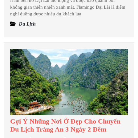
Nằm bên hồ Đại Lải thơ mộng và được bao quanh bởi
Lịch
không gian thiên nhiên xanh mát, Flamingo Đại Lải là điểm
Flamingo
nghỉ dưỡng được nhiều du khách lựa
Đại
Du Lịch
Lải
2
Ngày
1
Đêm
Trọn
Gói
Gồm
Những
Gì?
Gợi Ý Những Nơi Ở Đẹp Cho Chuyến
Gợi
Du Lịch Tràng An 3 Ngày 2 Đêm
Ý