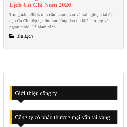
Cẩm
Lịch Củ Chi Năm 2026
Nang
Trong năm 2026, nhu cầu tham quan và trải nghiệm tại địa
Mua
đạo Củ Chi tiếp tục thu hút đông đảo du khách trong và
Vé
ngoài nước. Để hành trình
Tham
Du Lịch
Quan
Du
Lịch
Củ
Chi
Năm
2026
Giới thiệu công ty
Công ty cổ phần thương mại vận tải vàng