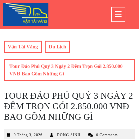
Skip
to
Op
content
But
Vận Tải Vàng
Du Lịch
Tour Đảo Phú Quý 3 Ngày 2 Đêm Trọn Gói 2.850.000
VNĐ Bao Gồm Những Gì
TOUR ĐẢO PHÚ QUÝ 3 NGÀY 2
ĐÊM TRỌN GÓI 2.850.000 VNĐ
BAO GỒM NHỮNG GÌ
9
9 Tháng 3, 2026
DONG SINH
0 Comments