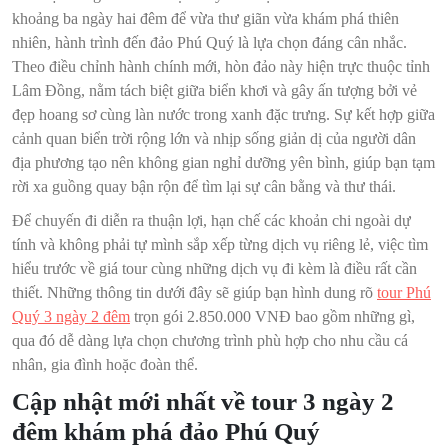
khoảng ba ngày hai đêm để vừa thư giãn vừa khám phá thiên
nhiên, hành trình đến đảo Phú Quý là lựa chọn đáng cân nhắc.
Theo điều chỉnh hành chính mới, hòn đảo này hiện trực thuộc tỉnh
Lâm Đồng, nằm tách biệt giữa biển khơi và gây ấn tượng bởi vẻ
đẹp hoang sơ cùng làn nước trong xanh đặc trưng. Sự kết hợp giữa
cảnh quan biển trời rộng lớn và nhịp sống giản dị của người dân
địa phương tạo nên không gian nghỉ dưỡng yên bình, giúp bạn tạm
rời xa guồng quay bận rộn để tìm lại sự cân bằng và thư thái.
Để chuyến đi diễn ra thuận lợi, hạn chế các khoản chi ngoài dự
tính và không phải tự mình sắp xếp từng dịch vụ riêng lẻ, việc tìm
hiểu trước về giá tour cùng những dịch vụ đi kèm là điều rất cần
thiết. Những thông tin dưới đây sẽ giúp bạn hình dung rõ
tour Phú
Quý 3 ngày 2 đêm
trọn gói 2.850.000 VNĐ bao gồm những gì,
qua đó dễ dàng lựa chọn chương trình phù hợp cho nhu cầu cá
nhân, gia đình hoặc đoàn thể.
Cập nhật mới nhất về tour
3 ngày 2
đêm khám phá đảo Phú Quý