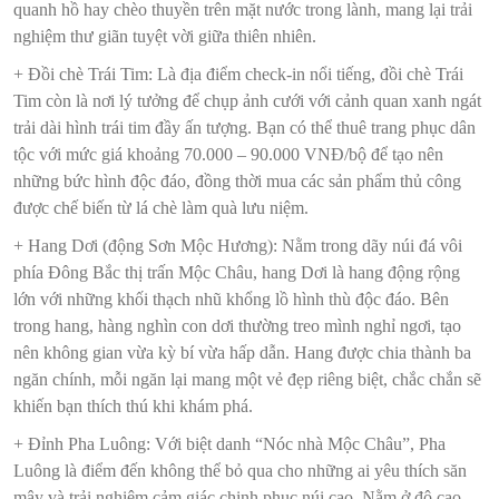
quanh hồ hay chèo thuyền trên mặt nước trong lành, mang lại trải
nghiệm thư giãn tuyệt vời giữa thiên nhiên.
+ Đồi chè Trái Tim: Là địa điểm check-in nổi tiếng, đồi chè Trái
Tim còn là nơi lý tưởng để chụp ảnh cưới với cảnh quan xanh ngát
trải dài hình trái tim đầy ấn tượng. Bạn có thể thuê trang phục dân
tộc với mức giá khoảng 70.000 – 90.000 VNĐ/bộ để tạo nên
những bức hình độc đáo, đồng thời mua các sản phẩm thủ công
được chế biến từ lá chè làm quà lưu niệm.
+ Hang Dơi (động Sơn Mộc Hương): Nằm trong dãy núi đá vôi
phía Đông Bắc thị trấn Mộc Châu, hang Dơi là hang động rộng
lớn với những khối thạch nhũ khổng lồ hình thù độc đáo. Bên
trong hang, hàng nghìn con dơi thường treo mình nghỉ ngơi, tạo
nên không gian vừa kỳ bí vừa hấp dẫn. Hang được chia thành ba
ngăn chính, mỗi ngăn lại mang một vẻ đẹp riêng biệt, chắc chắn sẽ
khiến bạn thích thú khi khám phá.
+ Đỉnh Pha Luông: Với biệt danh “Nóc nhà Mộc Châu”, Pha
Luông là điểm đến không thể bỏ qua cho những ai yêu thích săn
mây và trải nghiệm cảm giác chinh phục núi cao. Nằm ở độ cao