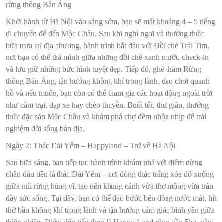
rừng thông Bản Áng
Khởi hành từ Hà Nội vào sáng sớm, bạn sẽ mất khoảng 4 – 5 tiếng
di chuyển để đến Mộc Châu. Sau khi nghỉ ngơi và thưởng thức
bữa trưa tại địa phương, hành trình bắt đầu với Đồi chè Trái Tim,
nơi bạn có thể thả mình giữa những đồi chè xanh mướt, check-in
và lưu giữ những bức hình tuyệt đẹp. Tiếp đó, ghé thăm Rừng
thông Bản Áng, tận hưởng không khí trong lành, dạo chơi quanh
hồ và nếu muốn, bạn còn có thể tham gia các hoạt động ngoài trời
như cắm trại, đạp xe hay chèo thuyền. Buổi tối, thư giãn, thưởng
thức đặc sản Mộc Châu và khám phá chợ đêm nhộn nhịp để trải
nghiệm đời sống bản địa.
Ngày 2: Thác Dải Yếm – Happyland – Trở về Hà Nội
Sau bữa sáng, bạn tiếp tục hành trình khám phá với điểm dừng
chân đầu tiên là thác Dải Yếm – nơi dòng thác trắng xóa đổ xuống
giữa núi rừng hùng vĩ, tạo nên khung cảnh vừa thơ mộng vừa tràn
đầy sức sống. Tại đây, bạn có thể dạo bước bên dòng nước mát, hít
thở bầu không khí trong lành và tận hưởng cảm giác bình yên giữa
thiên nhiên. Điểm đến tiếp theo là Happy Land rộng gần 5ha, nằm