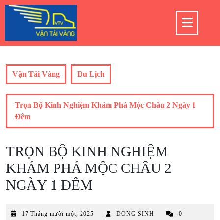
Skip
to
Op
content
But
Vận Tải Vàng
Du Lịch
Trọn Bộ Kinh Nghiệm Khám Phá Mộc Châu 2 Ngày 1
Đêm
TRỌN BỘ KINH NGHIỆM
KHÁM PHÁ MỘC CHÂU 2
NGÀY 1 ĐÊM
17
17 Tháng mười một, 2025
DONG SINH
0