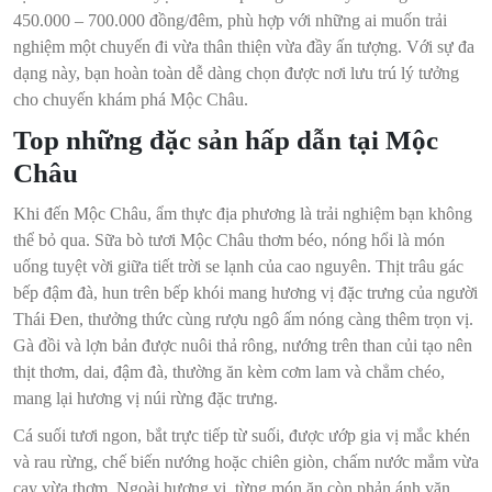
450.000 – 700.000 đồng/đêm, phù hợp với những ai muốn trải
nghiệm một chuyến đi vừa thân thiện vừa đầy ấn tượng. Với sự đa
dạng này, bạn hoàn toàn dễ dàng chọn được nơi lưu trú lý tưởng
cho chuyến khám phá Mộc Châu.
Top những đặc sản hấp dẫn tại Mộc
Châu
Khi đến Mộc Châu, ẩm thực địa phương là trải nghiệm bạn không
thể bỏ qua. Sữa bò tươi Mộc Châu thơm béo, nóng hổi là món
uống tuyệt vời giữa tiết trời se lạnh của cao nguyên. Thịt trâu gác
bếp đậm đà, hun trên bếp khói mang hương vị đặc trưng của người
Thái Đen, thưởng thức cùng rượu ngô ấm nóng càng thêm trọn vị.
Gà đồi và lợn bản được nuôi thả rông, nướng trên than củi tạo nên
thịt thơm, dai, đậm đà, thường ăn kèm cơm lam và chẳm chéo,
mang lại hương vị núi rừng đặc trưng.
Cá suối tươi ngon, bắt trực tiếp từ suối, được ướp gia vị mắc khén
và rau rừng, chế biến nướng hoặc chiên giòn, chấm nước mắm vừa
cay vừa thơm. Ngoài hương vị, từng món ăn còn phản ánh văn