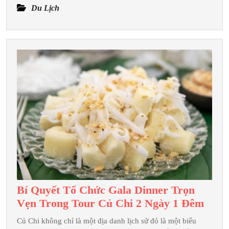
Ngh
Du Lịch
Khô
Nên
Bỏ
Qua
Khi
Đi
Du
Lịch
Mai
Châ
Bí Quyết Tổ Chức Gala Dinner Trọn
Bí
Vẹn Trong Tour Củ Chi 2 Ngày 1 Đêm
Quyế
Củ Chi không chỉ là một địa danh lịch sử đó là một biểu