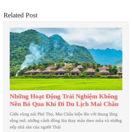
post:
post:
Related Post
Những Hoạt Động Trải Nghiệm Không
Nhữ
Nên Bỏ Qua Khi Đi Du Lịch Mai Châu
Hoạt
Giữa vùng núi Phú Thọ, Mai Châu hiện lên với thung lũng
Độn
rộng mở, những cánh đồng lúa thay màu theo mùa và những
Trải
nếp nhà sàn của người Thái