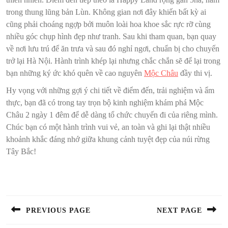
trong thung lũng bản Lùn. Không gian nơi đây khiến bất kỳ ai
cũng phải choáng ngợp bởi muôn loài hoa khoe sắc rực rỡ cùng
nhiều góc chụp hình đẹp như tranh. Sau khi tham quan, bạn quay
về nơi lưu trú để ăn trưa và sau đó nghỉ ngơi, chuẩn bị cho chuyến
trở lại Hà Nội. Hành trình khép lại nhưng chắc chắn sẽ để lại trong
bạn những ký ức khó quên về cao nguyên
Mộc Châu
đầy thi vị.
Hy vọng với những gợi ý chi tiết về điểm đến, trải nghiệm và ẩm
thực, bạn đã có trong tay trọn bộ kinh nghiệm khám phá Mộc
Châu 2 ngày 1 đêm để dễ dàng tổ chức chuyến đi của riêng mình.
Chúc bạn có một hành trình vui vẻ, an toàn và ghi lại thật nhiều
khoảnh khắc đáng nhớ giữa khung cảnh tuyệt đẹp của núi rừng
Tây Bắc!
Điều
hướng
bài
PREVIOUS PAGE
NEXT PAGE
viết
Previous
Next