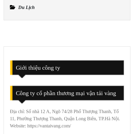
Du
Du Lịch
Lịch
Trọn
Gói
Cửa
Lò
2
Ngày
1
Giới thiệu công ty
Đêm
Công ty cổ phần thương mại vận tải vàng
Địa chỉ: Số nhà 12 A, Ngõ 74/28 Phố Thượng Thanh, Tổ
11, Phường Thượng Thanh, Quận Long Biên, TP.Hà Nội.
Website: https://vantaivang.com/