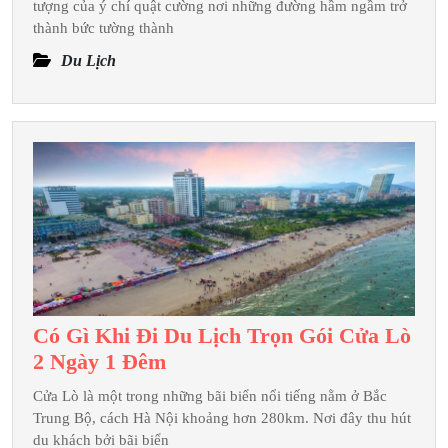
Tổ
tượng của ý chí quật cường nơi những đường hầm ngầm trở
Chứ
thành bức tường thành
Gala
Du Lịch
Dinn
Trọn
Vẹn
Tron
Tour
Củ
Chi
2
Ngày
1
Có Gì Khi Đi Du Lịch Trọn Gói Cửa Lò
Đêm
Có
2 Ngày 1 Đêm
Gì
Cửa Lò là một trong những bãi biển nổi tiếng nằm ở Bắc
Khi
Trung Bộ, cách Hà Nội khoảng hơn 280km. Nơi đây thu hút
Đi
du khách bởi bãi biển