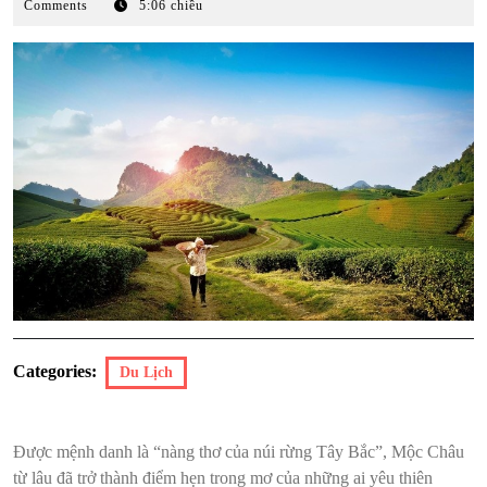
Tháng
Comments
5:06 chiều
mười
một,
2025
Categories:
Du Lịch
Được mệnh danh là “nàng thơ của núi rừng Tây Bắc”, Mộc Châu
từ lâu đã trở thành điểm hẹn trong mơ của những ai yêu thiên