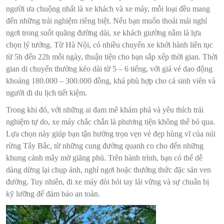
người ưa chuộng nhất là xe khách và xe máy, mỗi loại đều mang
đến những trải nghiệm riêng biệt. Nếu bạn muốn thoải mái nghỉ
ngơi trong suốt quãng đường dài, xe khách giường nằm là lựa
chọn lý tưởng. Từ Hà Nội, có nhiều chuyến xe khởi hành liên tục
từ 5h đến 22h mỗi ngày, thuận tiện cho bạn sắp xếp thời gian. Thời
gian di chuyển thường kéo dài từ 5 – 6 tiếng, với giá vé dao động
khoảng 180.000 – 300.000 đồng, khá phù hợp cho cả sinh viên và
người đi du lịch tiết kiệm.
Trong khi đó, với những ai đam mê khám phá và yêu thích trải
nghiệm tự do, xe máy chắc chắn là phương tiện không thể bỏ qua.
Lựa chọn này giúp bạn tận hưởng trọn vẹn vẻ đẹp hùng vĩ của núi
rừng Tây Bắc, từ những cung đường quanh co cho đến những
khung cảnh mây mờ giăng phủ. Trên hành trình, bạn có thể dễ
dàng dừng lại chụp ảnh, nghỉ ngơi hoặc thưởng thức đặc sản ven
đường. Tuy nhiên, đi xe máy đòi hỏi tay lái vững và sự chuẩn bị
kỹ lưỡng để đảm bảo an toàn.