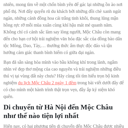
nhiên, mong tìm về một chốn bình yên để gác lại những ồn ào nơi
phố thị. Nơi đây quyến rũ du khách bởi những đồi chè xanh ngút
ngàn, những cánh đồng hoa cải trắng tinh khôi, thung lũng mận
hồng rực rỡ mỗi mùa xuân cùng khí hậu mát mẻ quanh năm.
Không chỉ có cảnh sắc làm say lòng người, Mộc Châu còn mang
đến cho bạn cơ hội trải nghiệm văn hóa đặc sắc của đồng bào dân
tộc Mông, Dao, Tày,… thưởng thức ẩm thực độc đáo và tận
hưởng cảm giác thanh bình hiếm có giữa đại ngàn.
Bạn đã sẵn sàng hòa mình vào bầu không khí trong lành, ngắm
nhìn vẻ đẹp thơ mộng của cao nguyên và trải nghiệm những điều
thú vị tại vùng đất này chưa? Hãy cùng tôi tìm hiểu trọn bộ kinh
nghiệm
du lịch Mộc Châu 2 ngày 1 đêm
trong bài viết dưới đây để
có cho mình một hành trình thật trọn vẹn, đầy ắp kỷ niệm khó
quên.
Di chuyển từ Hà Nội đến Mộc Châu
như thế nào tiện lợi nhất
Hiện nay, có hai phương tiện di chuyển đến Mộc Châu được nhiều