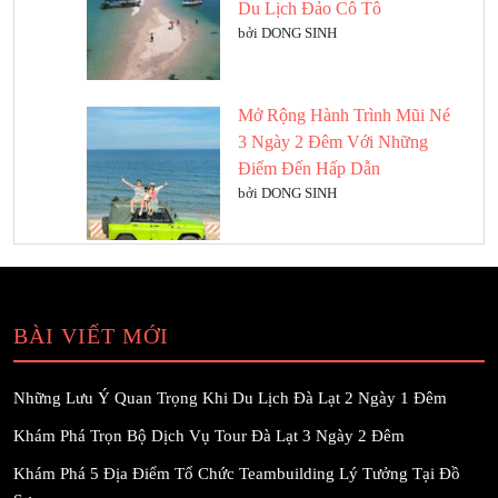
Du Lịch Đảo Cô Tô
bởi DONG SINH
Mở Rộng Hành Trình Mũi Né
3 Ngày 2 Đêm Với Những
Điểm Đến Hấp Dẫn
bởi DONG SINH
BÀI VIẾT MỚI
Những Lưu Ý Quan Trọng Khi Du Lịch Đà Lạt 2 Ngày 1 Đêm
Khám Phá Trọn Bộ Dịch Vụ Tour Đà Lạt 3 Ngày 2 Đêm
Khám Phá 5 Địa Điểm Tổ Chức Teambuilding Lý Tưởng Tại Đồ