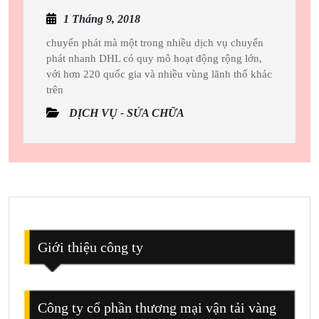
Nào
1
1 Tháng 9, 2018
Nên
Tháng
Sử
chuyển phát mà một trong nhiều dịch vụ chuyển
9,
phát nhanh DHL có quy mô hoạt động rộng lớn,
Dụng
2018
với hơn 220 quốc gia và nhiều vùng lãnh thổ khác
Dịch
trên
Vụ
DỊCH VỤ - SỬA CHỮA
Chuyển
Phát
Nhanh
Giới thiệu công ty
Công ty cổ phần thương mại vận tải vàng