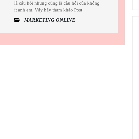
Lượng Mới Mang
là câu hỏi nhưng cũng là câu hỏi của không
ít anh em. Vậy hãy tham khảo Post
Lại Hiệu
Quả
MARKETING ONLINE