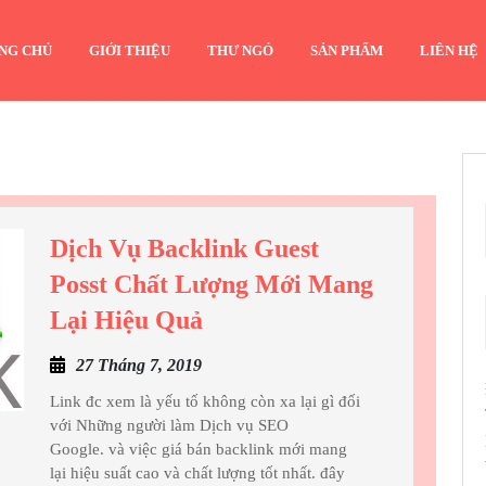
NG CHỦ
GIỚI THIỆU
THƯ NGỎ
SẢN PHẨM
LIÊN HỆ
Dịch Vụ Backlink Guest
Posst Chất Lượng Mới Mang
Dịch
Lại Hiệu Quả
Vụ
27
27 Tháng 7, 2019
Backlink
Tháng
Guest
Link đc xem là yếu tố không còn xa lại gì đối
7,
với Những người làm Dịch vụ SEO
Posst
2019
Google. và việc giá bán backlink mới mang
Chất
lại hiệu suất cao và chất lượng tốt nhất. đây