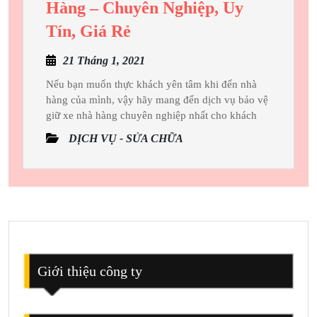
Hàng – Chuyên Nghiệp, Uy
Dịch
Tín, Giá Rẻ
Vụ
21
21 Tháng 1, 2021
Bảo
Tháng
Vệ
Nếu bạn muốn thực khách yên tâm khi đến nhà
1,
hàng của mình, vậy hãy mang đến dịch vụ bảo vệ
Giữ
2021
giữ xe nhà hàng chuyên nghiệp nhất cho khách
Xe
DỊCH VỤ - SỬA CHỮA
Nhà
Hàng
–
Chuyên
Nghiệp,
Uy
Tín,
Giới thiệu công ty
Giá
Rẻ