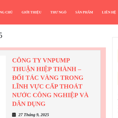
NG CHỦ
GIỚI THIỆU
THƯ NGỎ
SẢN PHẨM
LIÊN HỆ
5
CÔNG TY VNPUMP
THUẬN HIỆP THÀNH –
ĐỐI TÁC VÀNG TRONG
LĨNH VỰC CẤP THOÁT
NƯỚC CÔNG NGHIỆP VÀ
CÔNG
DÂN DỤNG
TY
27
27 Tháng 9, 2025
VNPUMP