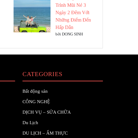
Trình Mũi Né 3
Ngày 2 Đêm Với
Những Điểm Đến
Hấp Dẫn
bởi DONG SINH
CATEGORIES
Bất động sản
CÔNG NGHỆ
DỊCH VỤ – SỬA CHỮA
Du Lịch
DU LỊCH – ẨM THỰC