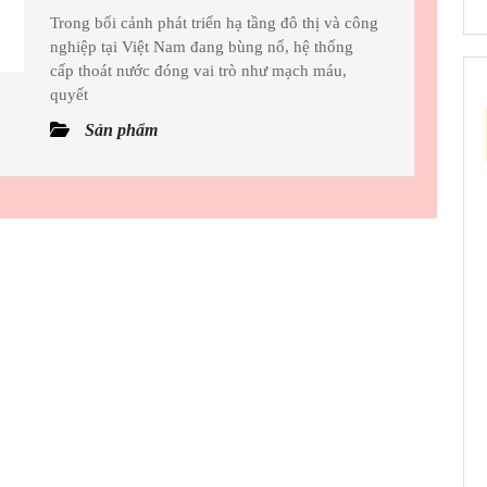
Tháng
THUẬN
Trong bối cảnh phát triển hạ tầng đô thị và công
9,
nghiệp tại Việt Nam đang bùng nổ, hệ thống
HIỆP
2025
cấp thoát nước đóng vai trò như mạch máu,
THÀNH
quyết
–
Sản phẩm
ĐỐI
TÁC
VÀNG
TRONG
LĨNH
VỰC
CẤP
THOÁT
NƯỚC
CÔNG
NGHIỆP
VÀ