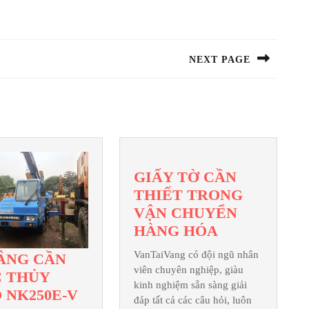
NEXT PAGE
Next
post:
GIẤY TỜ CẦN
THIẾT TRONG
VẬN CHUYỂN
GIẤY
HÀNG HÓA
TỜ
VanTaiVang có đội ngũ nhân
ÂNG CẦN
CẦN
viên chuyên nghiệp, giàu
 THỦY
THIẾT
kinh nghiệm sẵn sàng giải
XE
 NK250E-V
TRONG
đáp tất cả các câu hỏi, luôn