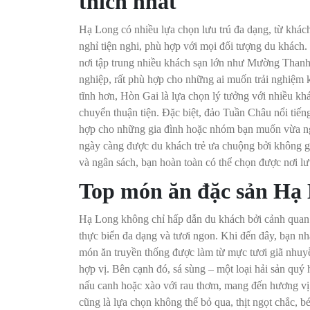
thích nhất
Hạ Long có nhiều lựa chọn lưu trú đa dạng, từ khác
nghỉ tiện nghi, phù hợp với mọi đối tượng du khách
nơi tập trung nhiều khách sạn lớn như Mường Thanh
nghiệp, rất phù hợp cho những ai muốn trải nghiệm 
tĩnh hơn, Hòn Gai là lựa chọn lý tưởng với nhiều kh
chuyển thuận tiện. Đặc biệt, đảo Tuần Châu nổi tiếng 
hợp cho những gia đình hoặc nhóm bạn muốn vừa ngh
ngày càng được du khách trẻ ưa chuộng bởi không gia
và ngân sách, bạn hoàn toàn có thể chọn được nơi lư
Top món ăn đặc sản Hạ 
Hạ Long không chỉ hấp dẫn du khách bởi cảnh quan 
thực biển đa dạng và tươi ngon. Khi đến đây, bạn n
món ăn truyền thống được làm từ mực tươi giã nhuy
hợp vị. Bên cạnh đó, sá sùng – một loại hải sản quý
nấu canh hoặc xào với rau thơm, mang đến hương vị 
cũng là lựa chọn không thể bỏ qua, thịt ngọt chắc, 