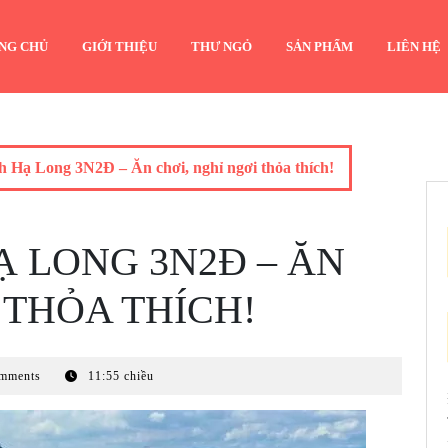
NG CHỦ
GIỚI THIỆU
THƯ NGỎ
SẢN PHẨM
LIÊN HỆ
h Hạ Long 3N2Đ – Ăn chơi, nghỉ ngơi thỏa thích!
HẠ LONG 3N2Đ – ĂN
 THỎA THÍCH!
mments
11:55 chiều