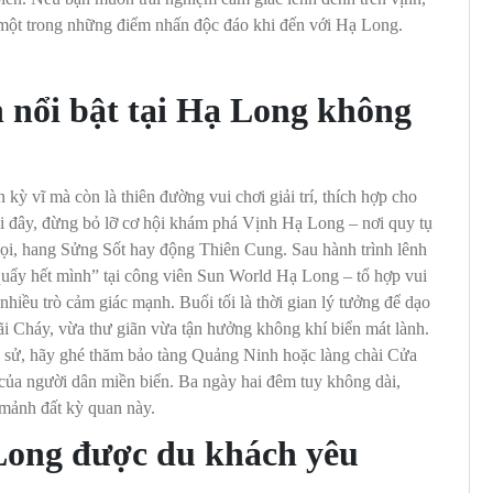
 một trong những điểm nhấn độc đáo khi đến với Hạ Long.
 nổi bật tại Hạ Long không
 kỳ vĩ mà còn là thiên đường vui chơi giải trí, thích hợp cho
tại đây, đừng bỏ lỡ cơ hội khám phá Vịnh Hạ Long – nơi quy tụ
ọi, hang Sửng Sốt hay động Thiên Cung. Sau hành trình lênh
“quẩy hết mình” tại công viên Sun World Hạ Long – tổ hợp vui
hiều trò cảm giác mạnh. Buổi tối là thời gian lý tưởng để dạo
i Cháy, vừa thư giãn vừa tận hưởng không khí biển mát lành.
h sử, hãy ghé thăm bảo tàng Quảng Ninh hoặc làng chài Cửa
của người dân miền biển. Ba ngày hai đêm tuy không dài,
 mảnh đất kỳ quan này.
 Long được du khách yêu