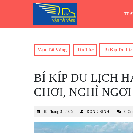
Skip
to
TRA
content
Vận Tải Vàng
Tin Tức
Bí Kíp Du Lịc
BÍ KÍP DU LỊCH 
CHƠI, NGHỈ NGƠI
19
19 Tháng 8, 2025
DONG SINH
0 Co
Tháng
8,
2025