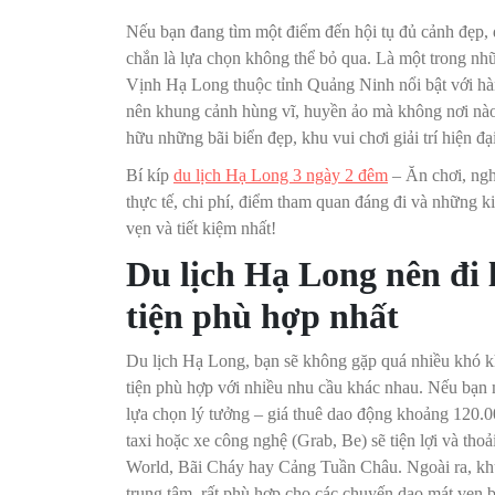
Nếu bạn đang tìm một điểm đến hội tụ đủ cảnh đẹp, đ
chắn là lựa chọn không thể bỏ qua. Là một trong n
Vịnh Hạ Long thuộc tỉnh Quảng Ninh nổi bật với hàn
nên khung cảnh hùng vĩ, huyền ảo mà không nơi nào
hữu những bãi biển đẹp, khu vui chơi giải trí hiện 
Bí kíp
du lịch Hạ Long 3 ngày 2 đêm
– Ăn chơi, nghỉ 
thực tế, chi phí, điểm tham quan đáng đi và những 
vẹn và tiết kiệm nhất!
Du lịch Hạ Long nên đi 
tiện phù hợp nhất
Du lịch Hạ Long, bạn sẽ không gặp quá nhiều khó kh
tiện phù hợp với nhiều nhu cầu khác nhau. Nếu bạn m
lựa chọn lý tưởng – giá thuê dao động khoảng 120.0
taxi hoặc xe công nghệ (Grab, Be) sẽ tiện lợi và tho
World, Bãi Cháy hay Cảng Tuần Châu. Ngoài ra, khu
trung tâm, rất phù hợp cho các chuyến dạo mát ven 