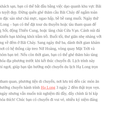
khách sạn, bạn có thể bắt đầu bằng việc dạo quanh khu vực Bãi
iển tuyệt đẹp. Đừng quên ghé thăm cầu Bãi Cháy để ngắm toàn
ăn đặc sản như chả mực, ngao hấp, bề bề rang muối. Ngày thứ
 Long – bạn có thể đặt tour du thuyền hoặc tàu tham quan để
 Sốt, động Thiên Cung, hoặc làng chài Cửa Vạn. Cảnh núi đá
hiến bạn không khỏi trầm trồ. Buổi tối, thư giãn nhẹ nhàng với
ộng về đêm ở Bãi Cháy. Sang ngày thứ ba, dành thời gian khám
 nơi có hệ thống cáp treo Nữ Hoàng, vòng quay Mặt Trời và
nhóm bạn trẻ. Nếu còn thời gian, bạn có thể ghé thăm bảo tàng
óa địa phương trước khi kết thúc chuyến đi. Lịch trình này
ghỉ ngơi, giúp bạn tận hưởng một chuyến du lịch Hạ Long trọn
h tham quan, phương tiện di chuyển, nơi lưu trú đến các món ăn
n hưởng chuyến hành trình
Hạ Long
3 ngày 2 đêm thật trọn vẹn.
ngày nhưng vẫn muốn trải nghiệm đủ đầy, đây chính là bí kíp
thỏa thích! Chúc bạn có chuyến đi vui vẻ, nhiều kỷ niệm đáng