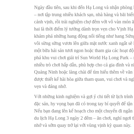
Ngày đầu tiên, sau khi đến Hạ Long và nhận phòng 
– nơi tập trung nhiều khách sạn, nhà hàng và bãi b
cảnh vịnh, rồi trải nghiệm chợ đêm với vô vàn món 
hai là thời điểm lý tưởng dành trọn vẹn cho Vịnh Hạ
khám phá những hang động nổi tiếng như hang Sửng
vôi sừng sững vươn lên giữa mặt nước xanh ngắt sẽ k
một bữa hải sản tươi ngon hoặc tham gia các hoạt đ
phá khu vui chơi giải trí Sun World Hạ Long Park –
nhiều trò chơi hấp dẫn, phù hợp cho cả gia đình và 
Quảng Ninh hoặc làng chài để tìm hiểu thêm về văn h
được thiết kế hài hòa giữa tham quan, vui chơi và n
vẹn và đáng nhớ.
Với những kinh nghiệm và gợi ý chi tiết từ lịch trìn
đặc sản, hy vọng bạn đã có trong tay bí quyết để tậ
Nếu bạn đang lên kế hoạch cho một chuyến đi ngắn 
du lịch Hạ Long 3 ngày 2 đêm – ăn chơi, nghỉ ngơi 
nhớ và sớm quay trở lại với vùng vịnh kỳ quan này.