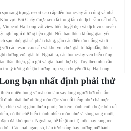
h sạn sang trọng, resort cao cấp đến homestay ấm cúng và nhà
. Khu vực Bãi Cháy được xem là trung tâm du lịch sầm uất nhất,
, Vinpearl Hạ Long với view biển tuyệt đẹp và dịch vụ chuyên
kỳ nghỉ nghỉ dưỡng tiện nghi. Nếu bạn thích không gian yên
ách sạn nhỏ, giá cả phải chăng, gần các điểm ăn uống và di
với các resort cao cấp và khu vui chơi giải trí hấp dẫn, thích
ỉ dưỡng vừa giải trí. Ngoài ra, các homestay ven biển cũng
n thân thiện, gần gũi và giá thành hợp lý. Tùy theo nhu cầu
u trú lý tưởng để tận hưởng trọn vẹn chuyến đi tại Hạ Long.
Long bạn nhất định phải thử
thiên nhiên hùng vĩ mà còn làm say lòng người bởi nền ẩm
hất định phải thử những món đặc sản nổi tiếng như chả mực –
ễn, chiên vàng giòn thơm phức, ăn kèm bánh cuốn hoặc bún rất
 hiếm, có thể chế biến thành nhiều món như sá sùng rang muối,
đậm đà khó quên. Ngoài ra, bề bề (tôm tít) luộc hay rang me
béo bùi. Các loại ngao, sò, hàu tươi sống hay nướng mỡ hành