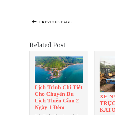
Điều
hướng
bài
PREVIOUS PAGE
Previous
viết
post:
Related Post
Lịch Trình Chi Tiết
Cho Chuyến Du
XE N
Lịch Thiên Cầm 2
TRỤC
Lịch
Ngày 1 Đêm
KATO
Trình