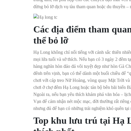
đừng bỏ lỡ dịch vụ tàu tham quan hoặc du thuyền –
Các địa điểm tham quan
thể bỏ lỡ
Hạ Long không chỉ nổi tiếng với cảnh sắc thiên nhiên
mọi lứa tuổi và sở thích. Nếu bạn có 3 ngày 2 đêm 
hàng nghìn hòn đảo đá vôi tuyệt đẹp như hòn Gà Ch
đênh trên vịnh, bạn có thể dành một buổi chiều để 
chơi với cáp treo Nữ Hoàng, vòng quay Mặt Trời và n
chơi ở chợ đêm Hạ Long hoặc tản bộ bên bãi biển Bã
Ngoài ra, nếu bạn yêu thích khám phá văn hóa – lịc
Vạn để cảm nhận nét mộc mạc, đời thường rất riêng 
nhưng đủ để bạn có những trải nghiệm khó quên tại
Top khu lưu trú tại Hạ