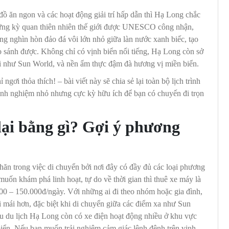
ồ ăn ngon và các hoạt động giải trí hấp dẫn thì Hạ Long chắc
hững kỳ quan thiên nhiên thế giới được UNESCO công nhận,
g nghìn hòn đảo đá vôi lớn nhỏ giữa làn nước xanh biếc, tạo
 sánh được. Không chỉ có vịnh biển nổi tiếng, Hạ Long còn sở
đại như Sun World, và nền ẩm thực đậm đà hương vị miền biển.
ngơi thỏa thích! – bài viết này sẽ chia sẻ lại toàn bộ lịch trình
kinh nghiệm nhỏ nhưng cực kỳ hữu ích để bạn có chuyến đi trọn
lại bằng gì? Gợi ý phương
ăn trong việc di chuyển bởi nơi đây có đầy đủ các loại phương
uốn khám phá linh hoạt, tự do về thời gian thì thuê xe máy là
00 – 150.000đ/ngày. Với những ai đi theo nhóm hoặc gia đình,
ải mái hơn, đặc biệt khi di chuyển giữa các điểm xa như Sun
 du lịch Hạ Long còn có xe điện hoạt động nhiều ở khu vực
biển. Nếu bạn muốn trải nghiệm cảm giác lênh đênh trên vịnh,