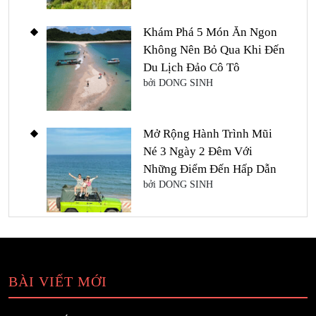
Khám Phá 5 Món Ăn Ngon
Không Nên Bỏ Qua Khi Đến
Du Lịch Đảo Cô Tô
bởi DONG SINH
Mở Rộng Hành Trình Mũi
Né 3 Ngày 2 Đêm Với
Những Điểm Đến Hấp Dẫn
bởi DONG SINH
BÀI VIẾT MỚI