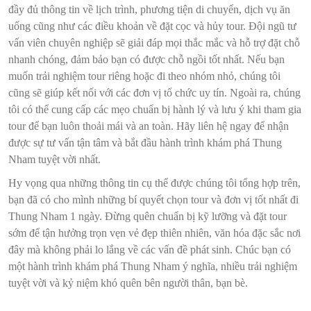
đầy đủ thông tin về lịch trình, phương tiện di chuyển, dịch vụ ăn
uống cũng như các điều khoản về đặt cọc và hủy tour. Đội ngũ tư
vấn viên chuyên nghiệp sẽ giải đáp mọi thắc mắc và hỗ trợ đặt chỗ
nhanh chóng, đảm bảo bạn có được chỗ ngồi tốt nhất. Nếu bạn
muốn trải nghiệm tour riêng hoặc đi theo nhóm nhỏ, chúng tôi
cũng sẽ giúp kết nối với các đơn vị tổ chức uy tín. Ngoài ra, chúng
tôi có thể cung cấp các mẹo chuẩn bị hành lý và lưu ý khi tham gia
tour để bạn luôn thoải mái và an toàn. Hãy liên hệ ngay để nhận
được sự tư vấn tận tâm và bắt đầu hành trình khám phá Thung
Nham tuyệt vời nhất.
Hy vọng qua những thông tin cụ thể được chúng tôi tổng hợp trên,
bạn đã có cho mình những bí quyết chọn tour và đơn vị tốt nhất đi
Thung Nham 1 ngày. Đừng quên chuẩn bị kỹ lưỡng và đặt tour
sớm để tận hưởng trọn vẹn vẻ đẹp thiên nhiên, văn hóa đặc sắc nơi
đây mà không phải lo lắng về các vấn đề phát sinh. Chúc bạn có
một hành trình khám phá Thung Nham ý nghĩa, nhiều trải nghiệm
tuyệt vời và kỷ niệm khó quên bên người thân, bạn bè.