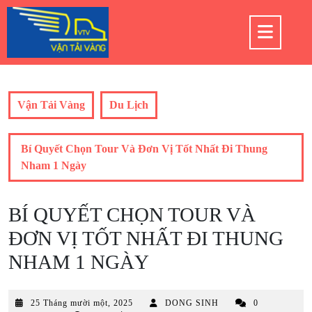
Skip
to
Op
content
But
Vận Tải Vàng
Du Lịch
Bí Quyết Chọn Tour Và Đơn Vị Tốt Nhất Đi Thung
Nham 1 Ngày
BÍ QUYẾT CHỌN TOUR VÀ
ĐƠN VỊ TỐT NHẤT ĐI THUNG
NHAM 1 NGÀY
25
25 Tháng mười một, 2025
DONG SINH
0