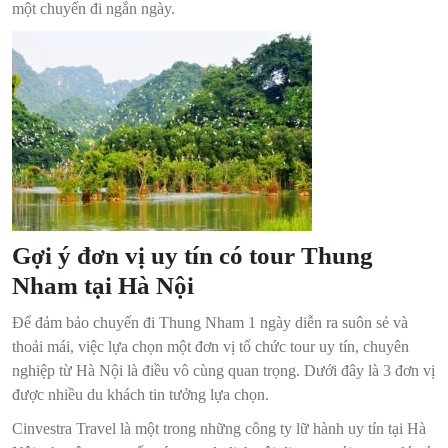
một chuyến đi ngắn ngày.
Gợi ý đơn vị uy tín có tour Thung
Nham tại Hà Nội
Để đảm bảo chuyến đi Thung Nham 1 ngày diễn ra suôn sẻ và
thoải mái, việc lựa chọn một đơn vị tổ chức tour uy tín, chuyên
nghiệp từ Hà Nội là điều vô cùng quan trọng. Dưới đây là 3 đơn vị
được nhiều du khách tin tưởng lựa chọn.
Cinvestra Travel là một trong những công ty lữ hành uy tín tại Hà