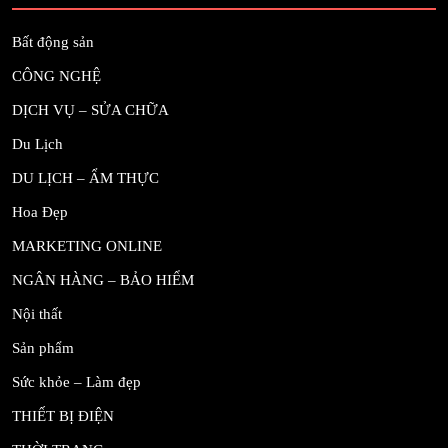
Bất động sản
CÔNG NGHỆ
DỊCH VỤ – SỬA CHỮA
Du Lịch
DU LỊCH – ẨM THỰC
Hoa Đẹp
MARKETING ONLINE
NGÂN HÀNG – BẢO HIỂM
Nội thất
Sản phẩm
Sức khỏe – Làm đẹp
THIẾT BỊ ĐIỆN