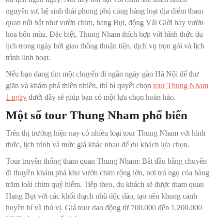
nguyên sơ, hệ sinh thái phong phú cùng hàng loạt địa điểm tham
quan nổi bật như vườn chim, hang Bụt, động Vái Giời hay vườn
hoa bốn mùa. Đặc biệt, Thung Nham thích hợp với hình thức du
lịch trong ngày bởi giao thông thuận tiện, dịch vụ trọn gói và lịch
trình linh hoạt.
Nếu bạn đang tìm một chuyến đi ngắn ngày gần Hà Nội để thư
giãn và khám phá thiên nhiên, thì bí quyết chọn
tour Thung Nham
1 ngày
dưới đây sẽ giúp bạn có một lựa chọn hoàn hảo.
Một số tour Thung Nham phổ biến
Trên thị trường hiện nay có nhiều loại tour Thung Nham với hình
thức, lịch trình và mức giá khác nhau để du khách lựa chọn.
Tour truyền thống tham quan Thung Nham: Bắt đầu bằng chuyến
đi thuyền khám phá khu vườn chim rộng lớn, nơi trú ngụ của hàng
trăm loài chim quý hiếm. Tiếp theo, du khách sẽ được tham quan
Hang Bụt với các khối thạch nhũ độc đáo, tạo nên khung cảnh
huyền bí và thú vị. Giá tour dao động từ 700.000 đến 1.200.000