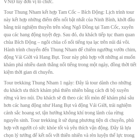
VNĐ tùy đơn vị tổ chức.
Tour Thung Nham kết hợp Tam Cốc – Bích Động: Lịch trình tour
này kết hợp những điểm đến nổi bật nhất của Ninh Bình, khởi đầu
bằng trải nghiệm thuyền trên sông Ngô Đồng tại Tam Cốc, xuyên
qua các hang động tuyệt đẹp. Sau đó, du khách tiếp tục tham quan
chùa Bích Động – ngôi chùa cổ nổi tiếng tọa lạc trên núi đá vôi.
Hành trình chuyển đến Thung Nham để chiêm ngưỡng vườn chim,
động Vái Giời và Hang Bụt. Tour này phù hợp với những ai muốn
khám phá nhiều danh thắng nổi tiếng trong một ngày, đồng thời tiết
kiệm thời gian di chuyển.
Tour trekking Thung Nham 1 ngày: Đây là tour dành cho những
du khách ưa thích khám phá thiên nhiên bằng cách đi bộ xuyên
rừng và leo núi. Du khách sẽ đi theo các lối mòn để khám phá sâu
hơn các hang động như Hang Bụt và động Vái Giời, trải nghiệm
cảnh sắc hoang sơ, tận hưởng không khí trong lành của rừng
nguyên sinh. Tour trekking ít sử dụng phương tiện di chuyển, phù
hợp với người có sức khỏe tốt và yêu thích vận động. Đây là lựa
chọn lý tưởng để kết nối với thiên nhiên và rèn luyện thể lực trong