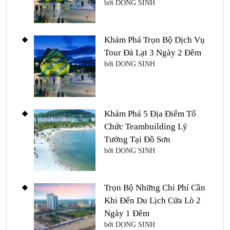
bởi DONG SINH
Khám Phá Trọn Bộ Dịch Vụ
Tour Đà Lạt 3 Ngày 2 Đêm
bởi DONG SINH
Khám Phá 5 Địa Điểm Tổ
Chức Teambuilding Lý
Tưởng Tại Đồ Sơn
bởi DONG SINH
Trọn Bộ Những Chi Phí Cần
Khi Đến Du Lịch Cửa Lò 2
Ngày 1 Đêm
bởi DONG SINH