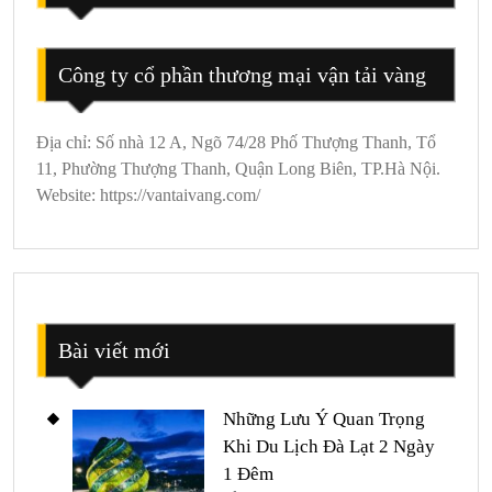
Gì
Hot?
Công ty cổ phần thương mại vận tải vàng
Địa chỉ: Số nhà 12 A, Ngõ 74/28 Phố Thượng Thanh, Tổ
11, Phường Thượng Thanh, Quận Long Biên, TP.Hà Nội.
Website: https://vantaivang.com/
Bài viết mới
Những Lưu Ý Quan Trọng
Khi Du Lịch Đà Lạt 2 Ngày
1 Đêm