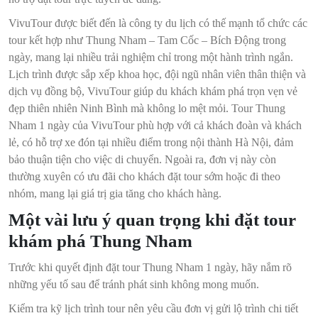
VivuTour được biết đến là công ty du lịch có thế mạnh tổ chức các
tour kết hợp như Thung Nham – Tam Cốc – Bích Động trong
ngày, mang lại nhiều trải nghiệm chỉ trong một hành trình ngắn.
Lịch trình được sắp xếp khoa học, đội ngũ nhân viên thân thiện và
dịch vụ đồng bộ, VivuTour giúp du khách khám phá trọn vẹn vẻ
đẹp thiên nhiên Ninh Bình mà không lo mệt mỏi. Tour Thung
Nham 1 ngày của VivuTour phù hợp với cả khách đoàn và khách
lẻ, có hỗ trợ xe đón tại nhiều điểm trong nội thành Hà Nội, đảm
bảo thuận tiện cho việc di chuyển. Ngoài ra, đơn vị này còn
thường xuyên có ưu đãi cho khách đặt tour sớm hoặc đi theo
nhóm, mang lại giá trị gia tăng cho khách hàng.
Một vài lưu ý quan trọng khi đặt tour
khám phá Thung Nham
Trước khi quyết định đặt tour Thung Nham 1 ngày, hãy nắm rõ
những yếu tố sau để tránh phát sinh không mong muốn.
Kiểm tra kỹ lịch trình tour nên yêu cầu đơn vị gửi lộ trình chi tiết