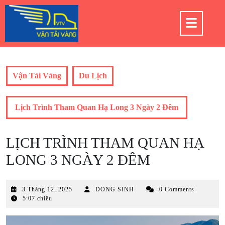
Skip
to
Op
content
But
Vận Tải Vàng
Du Lịch
Lịch Trình Tham Quan Hạ Long 3 Ngày 2 Đêm
LỊCH TRÌNH THAM QUAN HẠ
LONG 3 NGÀY 2 ĐÊM
3
3 Tháng 12, 2025
DONG SINH
0 Comments
Tháng
5:07 chiều
12,
2025