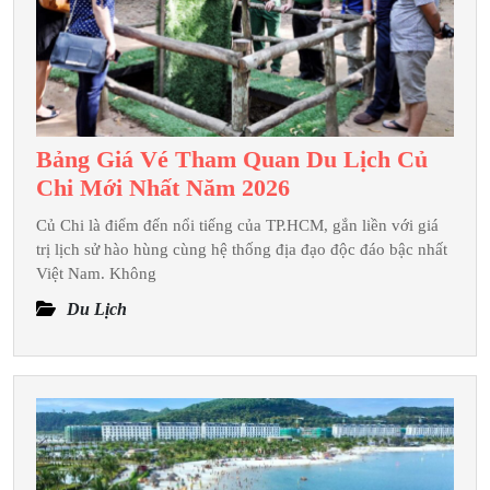
Bảng Giá Vé Tham Quan Du Lịch Củ
Bảng
Chi Mới Nhất Năm 2026
Giá
Củ Chi là điểm đến nổi tiếng của TP.HCM, gắn liền với giá
Vé
trị lịch sử hào hùng cùng hệ thống địa đạo độc đáo bậc nhất
Tham
Việt Nam. Không
Quan
Du Lịch
Du
Lịch
Củ
Chi
Mới
Nhất