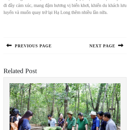
đi đầy cảm xúc, mang đậm hương vị biển khơi, khiến du khách lưu
luyến và muốn quay trở lại Hạ Long thêm nhiều lần nữa.
Điều
hướng
bài
PREVIOUS PAGE
NEXT PAGE
viết
Previous
Next
post:
post:
Related Post