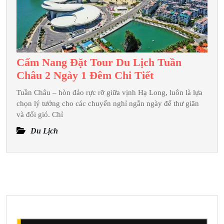
Đêm
Cẩm Nang Đặt Tour Du Lịch Tuần
Cẩm
Châu 2 Ngày 1 Đêm Chi Tiết
Nang
Tuần Châu – hòn đảo rực rỡ giữa vịnh Hạ Long, luôn là lựa
Đặt
chọn lý tưởng cho các chuyến nghỉ ngắn ngày để thư giãn
Tour
và đổi gió. Chỉ
Du
Du Lịch
Lịch
Tuần
Châu
2
Ngày
1
Đêm