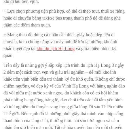
khi đi tàu trên vịnh.
+ Lựa chọn phương tiện phù hợp, có thể đi theo tour, thuê xe riêng
hoặc di chuyển bằng taxi/xe bus trong thành phố để dễ dàng ghé
thăm các điểm tham quan.
+ Mang theo đồ dùng cá nhân cần thiết, giày hoặc dép tiện di
chuyển, kem chống nắng và máy ảnh để lưu lại những khoảnh
khắc tuyệt đẹp tại
khu du lịch Hạ Long
và giữa thiên nhiên kỳ
quan.
Trên đây là những gợi ý sắp xếp lịch trình du lịch Hạ Long 3 ngày
2 đêm một cách trọn vẹn và giàu trải nghiệm – để mỗi khoảnh
khắc trên vịnh biển đều trở thành ký ức khó quên. Không chỉ được
chiêm ngưỡng vẻ đẹp kỳ vĩ của Vịnh Hạ Long với hàng nghìn đảo
đá vôi giữa mặt nước xanh ngọc, du khách còn có cơ hội khám
phá những hang động tráng lệ, dạo chơi trên các bãi tắm yên bình
và trải nghiệm du thuyền sang trọng giữa lòng Di sản Thiên nhiên
Thế giới. Bên cạnh đó là những phút giây thả mình vào nhịp sống
thanh bình của làng chài, thưởng thức hải sản tươi ngon và cảm
nhận làn gió biển mặn mòi. Tất cả hòa quyện tạo nên một chuyến