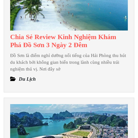
Năm
2026
Chia Sẻ Review Kinh Nghiệm Khám
Chia
Phá Đồ Sơn 3 Ngày 2 Đêm
Sẻ
Đồ Sơn là điểm nghỉ dưỡng nổi tiếng của Hải Phòng thu hút
Review
du khách bởi không gian biển trong lành cùng nhiều trải
Kinh
nghiệm thú vị. Nơi đây sở
Nghiệm
Du Lịch
Khám
Phá
Đồ
Sơn
3
Ngày
2