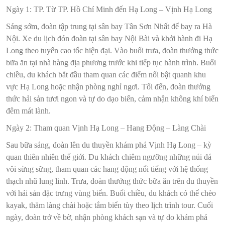
Ngày 1: TP. Từ TP. Hồ Chí Minh đến Hạ Long – Vịnh Hạ Long
Sáng sớm, đoàn tập trung tại sân bay Tân Sơn Nhất để bay ra Hà
Nội. Xe du lịch đón đoàn tại sân bay Nội Bài và khởi hành đi Hạ
Long theo tuyến cao tốc hiện đại. Vào buổi trưa, đoàn thưởng thức
bữa ăn tại nhà hàng địa phương trước khi tiếp tục hành trình. Buổi
chiều, du khách bắt đầu tham quan các điểm nổi bật quanh khu
vực Hạ Long hoặc nhận phòng nghỉ ngơi. Tối đến, đoàn thưởng
thức hải sản tươi ngon và tự do dạo biển, cảm nhận không khí biển
đêm mát lành.
Ngày 2: Tham quan Vịnh Hạ Long – Hang Động – Làng Chài
Sau bữa sáng, đoàn lên du thuyền khám phá Vịnh Hạ Long – kỳ
quan thiên nhiên thế giới. Du khách chiêm ngưỡng những núi đá
vôi sừng sững, tham quan các hang động nổi tiếng với hệ thống
thạch nhũ lung linh. Trưa, đoàn thưởng thức bữa ăn trên du thuyền
với hải sản đặc trưng vùng biển. Buổi chiều, du khách có thể chèo
kayak, thăm làng chài hoặc tắm biển tùy theo lịch trình tour. Cuối
ngày, đoàn trở về bờ, nhận phòng khách sạn và tự do khám phá