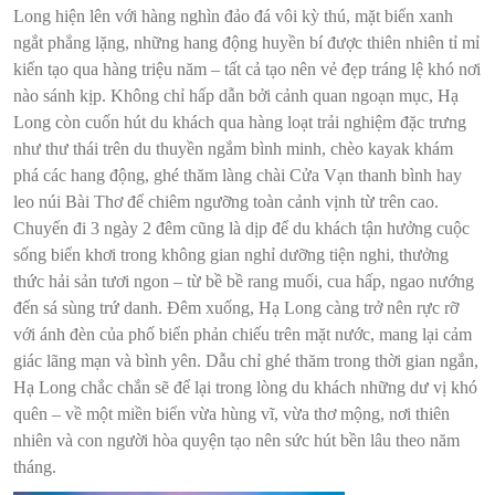
Long hiện lên với hàng nghìn đảo đá vôi kỳ thú, mặt biển xanh
ngắt phẳng lặng, những hang động huyền bí được thiên nhiên tỉ mỉ
kiến tạo qua hàng triệu năm – tất cả tạo nên vẻ đẹp tráng lệ khó nơi
nào sánh kịp. Không chỉ hấp dẫn bởi cảnh quan ngoạn mục, Hạ
Long còn cuốn hút du khách qua hàng loạt trải nghiệm đặc trưng
như thư thái trên du thuyền ngắm bình minh, chèo kayak khám
phá các hang động, ghé thăm làng chài Cửa Vạn thanh bình hay
leo núi Bài Thơ để chiêm ngưỡng toàn cảnh vịnh từ trên cao.
Chuyến đi 3 ngày 2 đêm cũng là dịp để du khách tận hưởng cuộc
sống biển khơi trong không gian nghỉ dưỡng tiện nghi, thưởng
thức hải sản tươi ngon – từ bề bề rang muối, cua hấp, ngao nướng
đến sá sùng trứ danh. Đêm xuống, Hạ Long càng trở nên rực rỡ
với ánh đèn của phố biển phản chiếu trên mặt nước, mang lại cảm
giác lãng mạn và bình yên. Dẫu chỉ ghé thăm trong thời gian ngắn,
Hạ Long chắc chắn sẽ để lại trong lòng du khách những dư vị khó
quên – về một miền biển vừa hùng vĩ, vừa thơ mộng, nơi thiên
nhiên và con người hòa quyện tạo nên sức hút bền lâu theo năm
tháng.