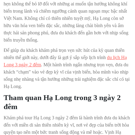
hẹn không thể bỏ lỡ đối với những ai muốn tận hưởng không khí
biển trong lành và chiêm ngưỡng cảnh quan ngoạn mục bậc nhất
Việt Nam. Không chỉ có thiên nhiên tuyệt mỹ, Hạ Long còn sở
hữu văn hóa ven biển đặc sắc, những làng chài bình yên và ẩm
thực hải sản phong phú, đưa du khách đến gần hơn với nhịp sống
biển truyền thống.
Để giúp du khách khám phá trọn vẹn sức hút của kỳ quan thiên
nhiên thế giới này, dưới đây là gợi ý sắp xếp lịch trình
du lịch Hạ
Long 3 ngày 2 đêm
. Một hành trình ngắn nhưng trọn vẹn, đưa du
khách “chạm” vào vẻ đẹp kỳ vĩ của vịnh biển, hòa mình vào nhịp
sống nhẹ nhàng và tận hưởng những trải nghiệm đặc sắc chỉ có tại
Hạ Long.
Tham quan Hạ Long trong 3 ngày 2
đêm
Khám phá tour Hạ Long 3 ngày 2 đêm là hành trình đưa du khách
đến với miền di sản thiên nhiên kỳ vĩ, nơi vẻ đẹp của biển trời hòa
quyện tạo nên một bức tranh sống động và mê hoặc. Vịnh Hạ