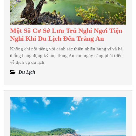
Một Số Cơ Sở Lưu Trú Nghỉ Ngơi Tiện
Một
Nghi Khi Du Lịch Đến Tràng An
Số
Không chỉ nổi tiếng với cảnh sắc thiên nhiên hùng vĩ và hệ
Cơ
thống hang động kỳ ảo, Tràng An còn ngày càng phát triển
Sở
về dịch vụ du lịch,
Lưu
Du Lịch
Trú
Nghỉ
Ngơi
Tiện
Nghi
Khi
Du
Lịch