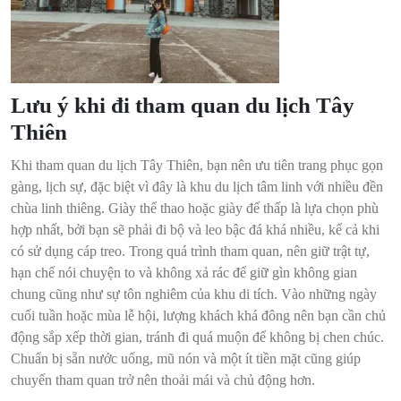
Lưu ý khi đi tham quan du lịch Tây
Thiên
Khi tham quan du lịch Tây Thiên, bạn nên ưu tiên trang phục gọn
gàng, lịch sự, đặc biệt vì đây là khu du lịch tâm linh với nhiều đền
chùa linh thiêng. Giày thể thao hoặc giày đế thấp là lựa chọn phù
hợp nhất, bởi bạn sẽ phải đi bộ và leo bậc đá khá nhiều, kể cả khi
có sử dụng cáp treo. Trong quá trình tham quan, nên giữ trật tự,
hạn chế nói chuyện to và không xả rác để giữ gìn không gian
chung cũng như sự tôn nghiêm của khu di tích. Vào những ngày
cuối tuần hoặc mùa lễ hội, lượng khách khá đông nên bạn cần chủ
động sắp xếp thời gian, tránh đi quá muộn để không bị chen chúc.
Chuẩn bị sẵn nước uống, mũ nón và một ít tiền mặt cũng giúp
chuyến tham quan trở nên thoải mái và chủ động hơn.