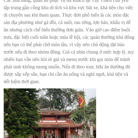
Các nhà hàng, quán ăn phục vụ du khách tại Tây Thiên chủ yếu
tập trung gần cổng khu di tích và khu vực bãi xe, khá tiện cho việc
di chuyển sau khi tham quan. Thực đơn phổ biến là các món đặc
sản địa phương như gà đồi, cá suối, rau rừng, lợn bản, khẩu vị dễ
ăn nhưng cách chế biến thường đơn giản. Vào giờ cao điểm buổi
trưa, đặc biệt cuối tuần hoặc mùa lễ hội, các quán thường khá đông
nên bạn có thể phải chờ món lâu, vì vậy nên chủ động đặt bàn
trước nếu đi theo nhóm đông. Giá cả nhìn chung ở mức hợp lý, tuy
nhiên bạn vẫn nên hỏi rõ giá và menu trước khi gọi món để tránh
phát sinh không mong muốn. Nếu đi theo tour, bữa ăn thường đã
được sắp xếp sẵn, bạn chỉ cần ăn uống và nghỉ ngơi, khá tiện và
tiết kiệm thời gian.