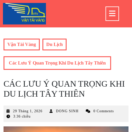
Skip
to
Op
content
But
Vận Tải Vàng
Du Lịch
Các Lưu Ý Quan Trọng Khi Du Lịch Tây Thiên
CÁC LƯU Ý QUAN TRỌNG KHI
DU LỊCH TÂY THIÊN
29
29 Tháng 1, 2026
DONG SINH
0 Comments
Tháng
3:36 chiều
1,
2026