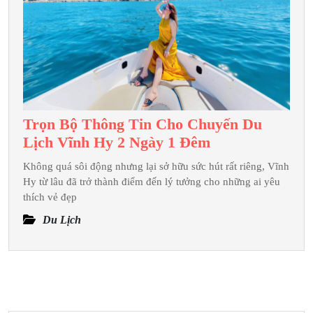
Đến
Tràng
An
Trọn Bộ Thông Tin Cho Chuyến Du
Trọn
Lịch Vĩnh Hy 2 Ngày 1 Đêm
Bộ
Không quá sôi động nhưng lại sở hữu sức hút rất riêng, Vĩnh
Thông
Hy từ lâu đã trở thành điểm đến lý tưởng cho những ai yêu
Tin
thích vẻ đẹp
Cho
Du Lịch
Chuyến
Du
Lịch
Vĩnh
Hy