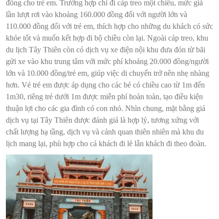
đồng cho trẻ em. Trường hợp chỉ đi cáp treo một chiều, mức giá
lần lượt rơi vào khoảng 160.000 đồng đối với người lớn và
110.000 đồng đối với trẻ em, thích hợp cho những du khách có sức
khỏe tốt và muốn kết hợp đi bộ chiều còn lại. Ngoài cáp treo, khu
du lịch Tây Thiên còn có dịch vụ xe điện nội khu đưa đón từ bãi
gửi xe vào khu trung tâm với mức phí khoảng 20.000 đồng/người
lớn và 10.000 đồng/trẻ em, giúp việc di chuyển trở nên nhẹ nhàng
hơn. Vé trẻ em được áp dụng cho các bé có chiều cao từ 1m đến
1m30, riêng trẻ dưới 1m được miễn phí hoàn toàn, tạo điều kiện
thuận lợi cho các gia đình có con nhỏ. Nhìn chung, mặt bằng giá
dịch vụ tại Tây Thiên được đánh giá là hợp lý, tương xứng với
chất lượng hạ tầng, dịch vụ và cảnh quan thiên nhiên mà khu du
lịch mang lại, phù hợp cho cả khách đi lẻ lẫn khách đi theo đoàn.