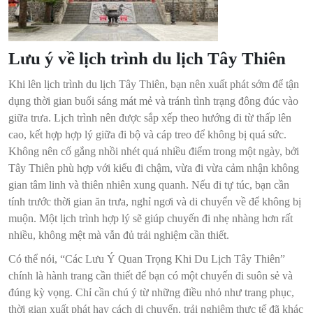
Lưu ý về lịch trình du lịch Tây Thiên
Khi lên lịch trình du lịch Tây Thiên, bạn nên xuất phát sớm để tận
dụng thời gian buổi sáng mát mẻ và tránh tình trạng đông đúc vào
giữa trưa. Lịch trình nên được sắp xếp theo hướng đi từ thấp lên
cao, kết hợp hợp lý giữa đi bộ và cáp treo để không bị quá sức.
Không nên cố gắng nhồi nhét quá nhiều điểm trong một ngày, bởi
Tây Thiên phù hợp với kiểu đi chậm, vừa đi vừa cảm nhận không
gian tâm linh và thiên nhiên xung quanh. Nếu đi tự túc, bạn cần
tính trước thời gian ăn trưa, nghỉ ngơi và di chuyển về để không bị
muộn. Một lịch trình hợp lý sẽ giúp chuyến đi nhẹ nhàng hơn rất
nhiều, không mệt mà vẫn đủ trải nghiệm cần thiết.
Có thể nói, “Các Lưu Ý Quan Trọng Khi Du Lịch Tây Thiên”
chính là hành trang cần thiết để bạn có một chuyến đi suôn sẻ và
đúng kỳ vọng. Chỉ cần chú ý từ những điều nhỏ như trang phục,
thời gian xuất phát hay cách di chuyển, trải nghiệm thực tế đã khác