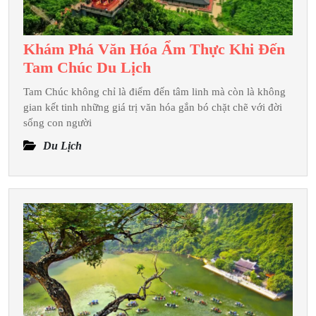
Khám Phá Văn Hóa Ẩm Thực Khi Đến
Khám
Tam Chúc Du Lịch
Phá
Tam Chúc không chỉ là điểm đến tâm linh mà còn là không
Văn
gian kết tinh những giá trị văn hóa gắn bó chặt chẽ với đời
Hóa
sống con người
Ẩm
Du Lịch
Thực
Khi
Đến
Tam
Chúc
Du
Lịch