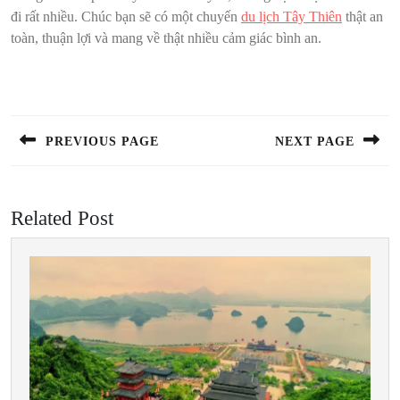
đi rất nhiều. Chúc bạn sẽ có một chuyến
du lịch Tây Thiên
thật an
toàn, thuận lợi và mang về thật nhiều cảm giác bình an.
Điều
hướng
bài
PREVIOUS PAGE
NEXT PAGE
viết
Previous
Next
post:
post:
Related Post