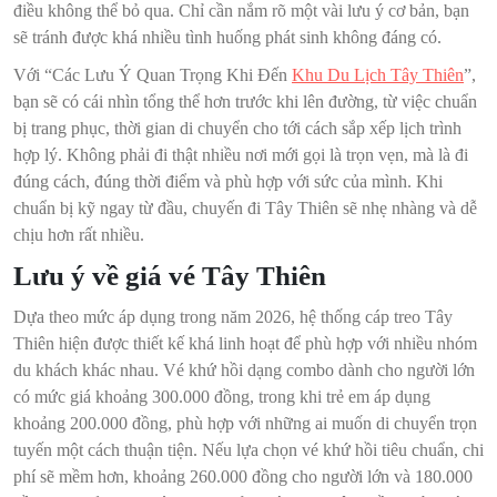
điều không thể bỏ qua. Chỉ cần nắm rõ một vài lưu ý cơ bản, bạn
sẽ tránh được khá nhiều tình huống phát sinh không đáng có.
Với “Các Lưu Ý Quan Trọng Khi Đến
Khu Du Lịch Tây Thiên
”,
bạn sẽ có cái nhìn tổng thể hơn trước khi lên đường, từ việc chuẩn
bị trang phục, thời gian di chuyển cho tới cách sắp xếp lịch trình
hợp lý. Không phải đi thật nhiều nơi mới gọi là trọn vẹn, mà là đi
đúng cách, đúng thời điểm và phù hợp với sức của mình. Khi
chuẩn bị kỹ ngay từ đầu, chuyến đi Tây Thiên sẽ nhẹ nhàng và dễ
chịu hơn rất nhiều.
Lưu ý về giá vé Tây Thiên
Dựa theo mức áp dụng trong năm 2026, hệ thống cáp treo Tây
Thiên hiện được thiết kế khá linh hoạt để phù hợp với nhiều nhóm
du khách khác nhau. Vé khứ hồi dạng combo dành cho người lớn
có mức giá khoảng 300.000 đồng, trong khi trẻ em áp dụng
khoảng 200.000 đồng, phù hợp với những ai muốn di chuyển trọn
tuyến một cách thuận tiện. Nếu lựa chọn vé khứ hồi tiêu chuẩn, chi
phí sẽ mềm hơn, khoảng 260.000 đồng cho người lớn và 180.000