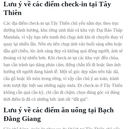
Lưu ý về các điểm check-in tại Tây
Thiên
Các địa điểm check-in tại Tây Thiên chủ yếu nằm dọc theo trục
đường hành hương, khu rừng sinh thái và khu vực Đại Bảo Tháp
Mandala, vì vậy bạn nên tranh thủ chụp ảnh khi di chuyển thay vì
quay lại nhiều lần. Nên ưu tiên chụp ảnh vào buổi sáng sớm hoặc
đầu giờ chiều, lúc ánh sáng đẹp và không quá đông người, ảnh sẽ
thoáng và tự nhiên hơn. Khi check-in tại các khu vực đền chùa,
bạn cần tránh tạo dáng phản cảm, đứng chắn lối đi hoặc làm ảnh
hưởng tới người đang hành lễ. Một số góc đẹp nằm trên bậc đá,
cầu gỗ hoặc lối mòn trong rừng, vì vậy cần chú ý an toàn, tránh
trơn trượt đặc biệt sau những ngày mưa. Đi check-in ở Tây Thiên
không cần quá cầu kỳ, chỉ cần đi chậm, chọn đúng góc và đúng
thời điểm là đã có những bức ảnh rất “đắt giá”.
Lưu ý về các điểm ăn uống tại Bạch
Đằng Giang