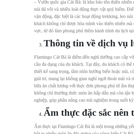
– Vườn quốc gia Cát Bà: là khu bảo tồn thiên nhiên 
núi đá vôi và nhiều loài động thực vật quý hiếm. Đ
vận động, đặc biệt là các hoạt động trekking, leo núi
khách không chỉ được hòa mình vào thiên nhiên mà còn
vực, từ đó làm phong phú thêm hành trình du lịch tạ
Thông tin về dịch vụ 
Flamingo Cát Bà là điểm đến nghỉ dưỡng cao cấp với
cầu đa dạng của du khách. Tại đây, du khách có thể t
thiết kế sang trọng, tầm nhìn hướng biển hoặc núi, c
giải trí, mang lại không gian nghỉ ngơi thoải mái và
bữa ăn chất lượng với thực đơn phong phú từ ẩm thự
không chỉ thưởng thức món ăn hấp dẫn mà còn tận 
nghiệp, góp phần nâng cao trải nghiệm trong suốt kỳ
Ẩm thực đặc sắc nên 
Ẩm thực tại Flamingo Cát Bà là một trong những yếu
hội tụ nhiều món ăn đặc trưng của vùng biển Cát Bà