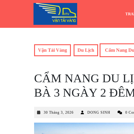
Skip
to
TRA
content
Vận Tải Vàng
Du Lịch
Cẩm Nang Du 
CẨM NANG DU L
BÀ 3 NGÀY 2 ĐÊ
30
30 Tháng 3, 2026
DONG SINH
0 Co
Tháng
3,
2026