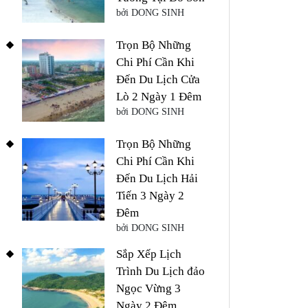
bởi DONG SINH
Trọn Bộ Những
Chi Phí Cần Khi
Đến Du Lịch Cửa
Lò 2 Ngày 1 Đêm
bởi DONG SINH
Trọn Bộ Những
Chi Phí Cần Khi
Đến Du Lịch Hải
Tiến 3 Ngày 2
Đêm
bởi DONG SINH
Sắp Xếp Lịch
Trình Du Lịch đảo
Ngọc Vừng 3
Ngày 2 Đêm