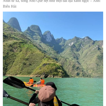
Nhìn từ xa, sông Nho Quế hệt như một dải lụa xanh ngọc – Ảnh:
Biên Hải