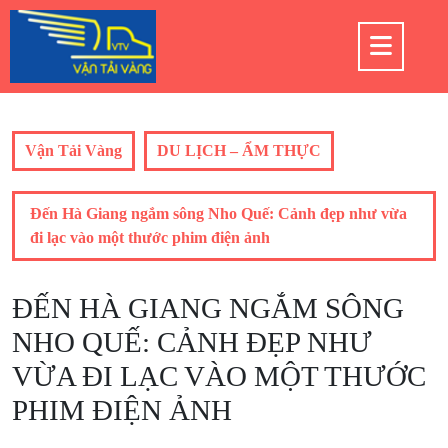
Skip
to
Op
content
But
Vận Tải Vàng
DU LỊCH – ẨM THỰC
Đến Hà Giang ngắm sông Nho Quế: Cảnh đẹp như vừa
đi lạc vào một thước phim điện ảnh
ĐẾN HÀ GIANG NGẮM SÔNG
NHO QUẾ: CẢNH ĐẸP NHƯ
VỪA ĐI LẠC VÀO MỘT THƯỚC
PHIM ĐIỆN ẢNH