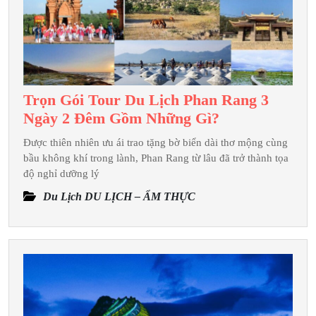
Trọn Gói Tour Du Lịch Phan Rang 3
Trọn
Ngày 2 Đêm Gồm Những Gì?
Gói
Được thiên nhiên ưu ái trao tặng bờ biển dài thơ mộng cùng
Tour
bầu không khí trong lành, Phan Rang từ lâu đã trở thành tọa
Du
độ nghỉ dưỡng lý
Lịch
Du Lịch DU LỊCH – ẨM THỰC
Phan
Rang
3
Ngày
2
Đêm