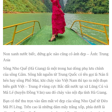
Non xanh nước biếc, đứng góc nào cũng có ảnh đẹp – Ảnh: Trung
Asia
Sông Nho Quế (Hà Giang) là một trong hai dòng phụ lưu chính
của sông Gâm. Sông bắt nguồn từ Trung Quốc có tên gọi là Nán lì
hén hay sông Phổ Mai, khi chảy vào Việt Nam thì tạo ra một đoạn
biên giới Việt – Trung ở vùng cực Bắc đất nước tại xã Lũng Cú và
Má Lé (huyện Đồng Văn) sau đó chảy vào nội địa tỉnh Hà Giang.
Bạn có thể thu trọn vào tầm mắt vẻ đẹp của sông Nho Quế từ Đèo
Mã Pí Lèng. Trên cao là những đám mây trắng xốp, phía dưới là