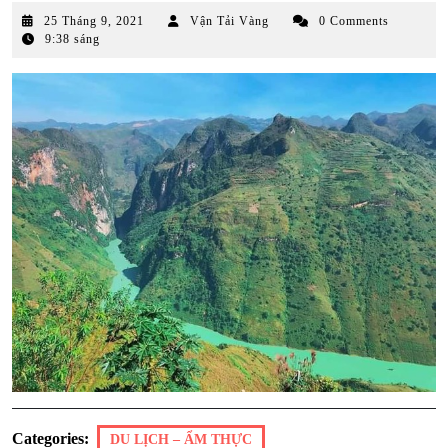
25
25 Tháng 9, 2021
Vận Tải Vàng
0 Comments
Tháng
9:38 sáng
9,
2021
Categories:
DU LỊCH – ẨM THỰC