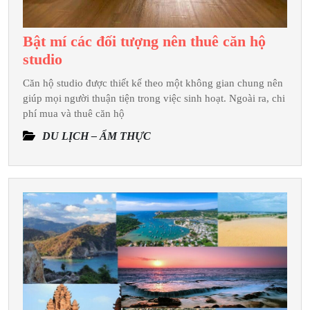
Bật mí các đối tượng nên thuê căn hộ
Bật
studio
mí
Căn hộ studio được thiết kế theo một không gian chung nên
các
giúp mọi người thuận tiện trong việc sinh hoạt. Ngoài ra, chi
đối
phí mua và thuê căn hộ
tượng
DU LỊCH – ẨM THỰC
nên
thuê
căn
hộ
studio