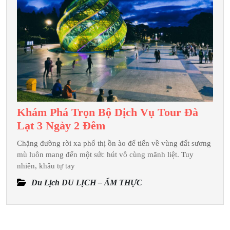
Gồm
Những
Gì?
Khám Phá Trọn Bộ Dịch Vụ Tour Đà
Khám
Lạt 3 Ngày 2 Đêm
Phá
Chặng đường rời xa phố thị ồn ào để tiến về vùng đất sương
Trọn
mù luôn mang đến một sức hút vô cùng mãnh liệt. Tuy
Bộ
nhiên, khâu tự tay
Dịch
Du Lịch DU LỊCH – ẨM THỰC
Vụ
Tour
Đà