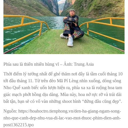
Phía sau là thiên nhiên hùng vĩ – Ảnh: Trung Asia
Thời điểm lý tưởng nhất để ghé thăm nơi đây là tầm cuối tháng 10
tới đầu tháng 11. Từ trên đèo Mã Pí Lèng nhìn xuống, dòng sông
Nho Quế xanh biếc uốn lượn hiện ra, phía xa xa là ruộng hoa tam
giác mạch phớt hồng dịu dàng. Mùa này, hoa nở rực rỡ và trải dài
bất tận, bạn sẽ có vô vàn những shoot hình “đứng đâu cũng đẹp”.
Nguồn: https://hoahoctro.tienphong.vn/den-ha-giang-ngam-song-
nho-que-canh-dep-nhu-vua-di-lac-vao-mot-thuoc-phim-dien-anh-
post1362215.tpo