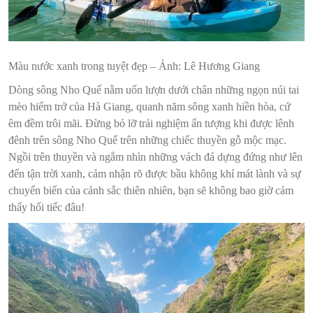
Màu nước xanh trong tuyệt đẹp – Ảnh: Lê Hương Giang
Dòng sông Nho Quế nằm uốn lượn dưới chân những ngọn núi tai
mèo hiểm trở của Hà Giang, quanh năm sông xanh hiền hòa, cứ
êm đềm trôi mãi. Đừng bỏ lỡ trải nghiệm ấn tượng khi được lênh
đênh trên sông Nho Quế trên những chiếc thuyền gỗ mộc mạc.
Ngồi trên thuyền và ngắm nhìn những vách đá dựng đứng như lên
đến tận trời xanh, cảm nhận rõ được bầu không khí mát lành và sự
chuyển biến của cảnh sắc thiên nhiên, bạn sẽ không bao giờ cảm
thấy hối tiếc đâu!