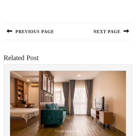
Điều
hướng
bài
PREVIOUS PAGE
NEXT PAGE
viết
Previous
Next
post:
post:
Related Post