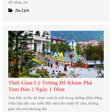
Quan
rất riêng của
Trọng
Du Lịch
Khi
Du
Lịch
Đà
Lạt
2
Ngày
1
Đêm
Thời Gian Lý Tưởng Để Khám Phá
Thời
Tam Đảo 2 Ngày 1 Đêm
Gian
Tam Đảo từ lâu đã được xem là một trong những điểm dừng
Lý
chân hấp dẫn của miền Bắc nhờ nền nhiệt dễ chịu, không
Tưởng
gian núi non khoáng đạt