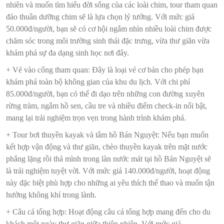
nhiên và muốn tìm hiểu đời sống của các loài chim, tour tham quan
đảo thuần dưỡng chim sẽ là lựa chọn lý tưởng. Với mức giá
50.000đ/người, bạn sẽ có cơ hội ngắm nhìn nhiều loài chim được
chăm sóc trong môi trường sinh thái đặc trưng, vừa thư giãn vừa
khám phá sự đa dạng sinh học nơi đây.
+ Vé vào cổng tham quan: Đây là loại vé cơ bản cho phép bạn
khám phá toàn bộ không gian của khu du lịch. Với chi phí
85.000đ/người, bạn có thể đi dạo trên những con đường xuyên
rừng tràm, ngắm hồ sen, cầu tre và nhiều điểm check-in nổi bật,
mang lại trải nghiệm trọn vẹn trong hành trình khám phá.
+ Tour bơi thuyền kayak và tắm hồ Bán Nguyệt: Nếu bạn muốn
kết hợp vận động và thư giãn, chèo thuyền kayak trên mặt nước
phẳng lặng rồi thả mình trong làn nước mát tại hồ Bán Nguyệt sẽ
là trải nghiệm tuyệt vời. Với mức giá 140.000đ/người, hoạt động
này đặc biệt phù hợp cho những ai yêu thích thể thao và muốn tận
hưởng không khí trong lành.
+ Câu cá tổng hợp: Hoạt động câu cá tổng hợp mang đến cho du
khách một ngày thư giãn giữa thiên nhiên. Với mức giá