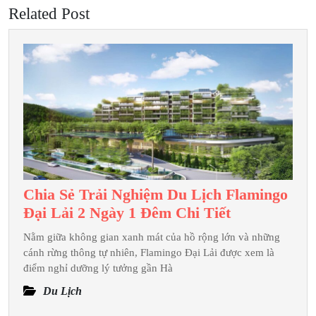
Related Post
Chia Sẻ Trải Nghiệm Du Lịch Flamingo
Chia
Đại Lải 2 Ngày 1 Đêm Chi Tiết
Sẻ
Nằm giữa không gian xanh mát của hồ rộng lớn và những
Trải
cánh rừng thông tự nhiên, Flamingo Đại Lải được xem là
Nghiệm
điểm nghỉ dưỡng lý tưởng gần Hà
Du
Du Lịch
Lịch