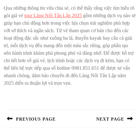
Qua những thông tin vừa chia sẻ, có thể thấy rằng việc tìm hiểu rõ
gói giá vé
tour Làng Nổi Tân Lập 2025
gồm những dịch vụ nào sẽ
giúp bạn chủ động hơn trong việc lựa chọn trải nghiệm phù hợp
với sở thích và ngân sách. Từ vé tham quan cơ bản cho đến các
hoạt động đặc sắc như xuồng ba lá, thuyền kayak hay câu cá giải
trí, mỗi dịch vụ đều mang đến một màu sắc riêng, góp phần tạo
nên hành trình khám phá phong phú và đáng nhớ. Để được hỗ trợ
chi tiết hơn về giá vé, lịch trình hoặc các dịch vụ đi kèm, bạn có
thể liên hệ trực tiếp qua số hotline 0981.851.651 để được tư vấn
nhanh chóng, đảm bảo chuyến đi đến Làng Nổi Tân Lập năm
2025 diễn ra thuận lợi và trọn vẹn.
Điều
hướng
bài
PREVIOUS PAGE
NEXT PAGE
viết
Previous
Next
post:
post: