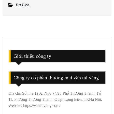
Để
Du Lịch
Khám
Phá
Tam
Đảo
2
Ngày
1
Đêm
Giới thiệu công ty
Công ty cổ phần thương mại vận tải vàng
Địa chỉ: Số nhà 12 A, Ngõ 74/28 Phố Thượng Thanh, Tổ
11, Phường Thượng Thanh, Quận Long Biên, TP.Hà Nội.
Website: https://vantaivang.com/