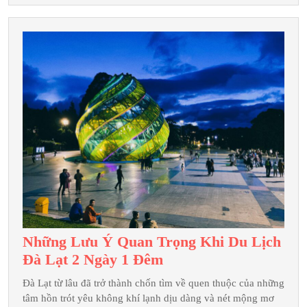
Flamingo
Đại
Lải
2
Ngày
1
Đêm
Chi
Tiết
Những Lưu Ý Quan Trọng Khi Du Lịch
Những
Đà Lạt 2 Ngày 1 Đêm
Lưu
Đà Lạt từ lâu đã trở thành chốn tìm về quen thuộc của những
Ý
tâm hồn trót yêu không khí lạnh dịu dàng và nét mộng mơ