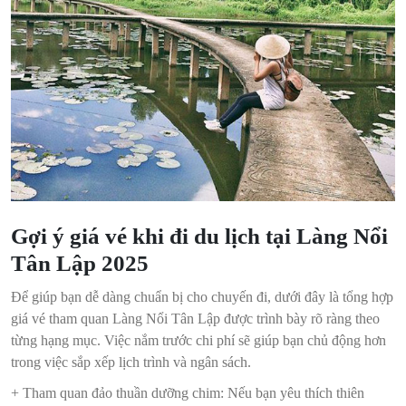
Gợi ý giá vé khi đi du lịch tại Làng Nổi
Tân Lập 2025
Để giúp bạn dễ dàng chuẩn bị cho chuyến đi, dưới đây là tổng hợp
giá vé tham quan Làng Nổi Tân Lập được trình bày rõ ràng theo
từng hạng mục. Việc nắm trước chi phí sẽ giúp bạn chủ động hơn
trong việc sắp xếp lịch trình và ngân sách.
+ Tham quan đảo thuần dưỡng chim: Nếu bạn yêu thích thiên