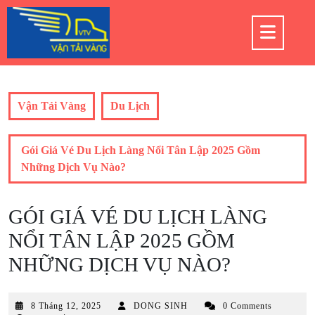
Skip
to
Op
content
But
Vận Tải Vàng
Du Lịch
Gói Giá Vé Du Lịch Làng Nổi Tân Lập 2025 Gồm
Những Dịch Vụ Nào?
GÓI GIÁ VÉ DU LỊCH LÀNG
NỔI TÂN LẬP 2025 GỒM
NHỮNG DỊCH VỤ NÀO?
8
8 Tháng 12, 2025
DONG SINH
0 Comments