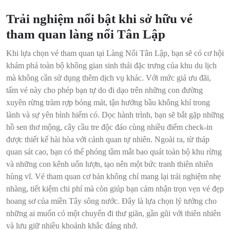
Trải nghiệm nổi bật khi sở hữu vé
tham quan làng nổi Tân Lập
Khi lựa chọn vé tham quan tại Làng Nổi Tân Lập, bạn sẽ có cơ hội
khám phá toàn bộ không gian sinh thái đặc trưng của khu du lịch
mà không cần sử dụng thêm dịch vụ khác. Với mức giá ưu đãi,
tấm vé này cho phép bạn tự do đi dạo trên những con đường
xuyên rừng tràm rợp bóng mát, tận hưởng bầu không khí trong
lành và sự yên bình hiếm có. Dọc hành trình, bạn sẽ bắt gặp những
hồ sen thơ mộng, cây cầu tre độc đáo cùng nhiều điểm check-in
được thiết kế hài hòa với cảnh quan tự nhiên. Ngoài ra, từ tháp
quan sát cao, bạn có thể phóng tầm mắt bao quát toàn bộ khu rừng
và những con kênh uốn lượn, tạo nên một bức tranh thiên nhiên
hùng vĩ. Vé tham quan cơ bản không chỉ mang lại trải nghiệm nhẹ
nhàng, tiết kiệm chi phí mà còn giúp bạn cảm nhận trọn vẹn vẻ đẹp
hoang sơ của miền Tây sông nước. Đây là lựa chọn lý tưởng cho
những ai muốn có một chuyến đi thư giãn, gần gũi với thiên nhiên
và lưu giữ nhiều khoảnh khắc đáng nhớ.