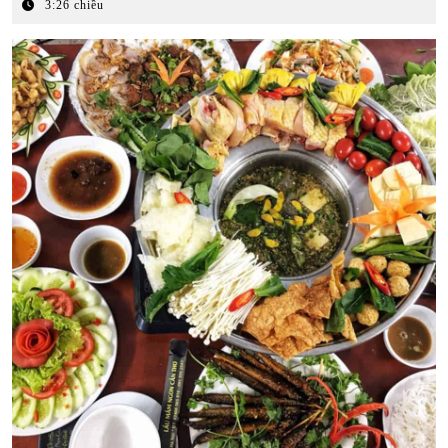
Tháng
3:26 chiều
12,
2025