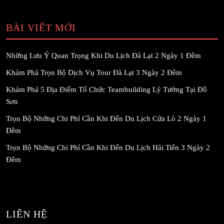
BÀI VIẾT MỚI
Những Lưu Ý Quan Trọng Khi Du Lịch Đà Lạt 2 Ngày 1 Đêm
Khám Phá Trọn Bộ Dịch Vụ Tour Đà Lạt 3 Ngày 2 Đêm
Khám Phá 5 Địa Điểm Tổ Chức Teambuilding Lý Tưởng Tại Đồ
Sơn
Trọn Bộ Những Chi Phí Cần Khi Đến Du Lịch Cửa Lò 2 Ngày 1
Đêm
Trọn Bộ Những Chi Phí Cần Khi Đến Du Lịch Hải Tiến 3 Ngày 2
Đêm
LIÊN HỆ