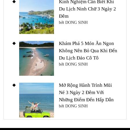
Kinh Nghiệm Cần Biết Khi
Du Lịch Ninh Chữ 3 Ngày 2
Đêm
bởi DONG SINH
Khám Phá 5 Món Ăn Ngon
Không Nên Bỏ Qua Khi Đến
Du Lịch Đảo Cô Tô
bởi DONG SINH
Mở Rộng Hành Trình Mũi
Né 3 Ngày 2 Đêm Với
Những Điểm Đến Hấp Dẫn
bởi DONG SINH