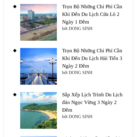
Trọn Bộ Những Chi Phí Cần
Khi Đến Du Lịch Cửa Lò 2
Ngày 1 Đêm
bởi DONG SINH
Trọn Bộ Những Chi Phí Cần
Khi Đến Du Lịch Hải Tiến 3
Ngày 2 Đêm
bởi DONG SINH
Sắp Xếp Lịch Trình Du Lịch
đảo Ngọc Vừng 3 Ngày 2
Đêm
bởi DONG SINH