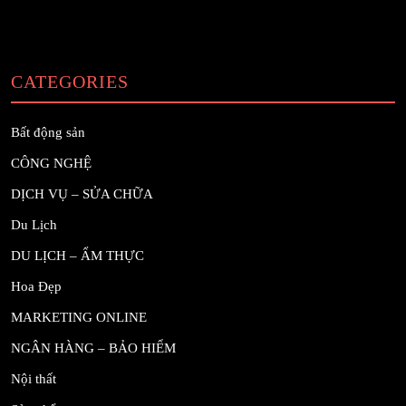
CATEGORIES
Bất động sản
CÔNG NGHỆ
DỊCH VỤ – SỬA CHỮA
Du Lịch
DU LỊCH – ẨM THỰC
Hoa Đẹp
MARKETING ONLINE
NGÂN HÀNG – BẢO HIỂM
Nội thất