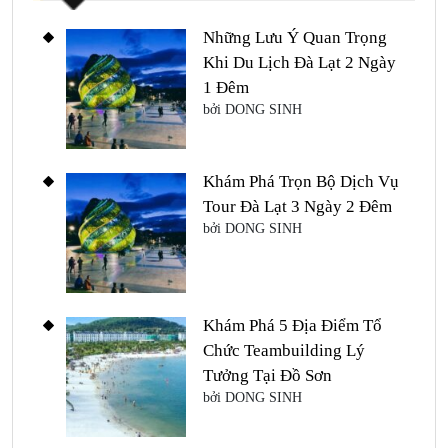
Những Lưu Ý Quan Trọng
Khi Du Lịch Đà Lạt 2 Ngày
1 Đêm
bởi DONG SINH
Khám Phá Trọn Bộ Dịch Vụ
Tour Đà Lạt 3 Ngày 2 Đêm
bởi DONG SINH
Khám Phá 5 Địa Điểm Tổ
Chức Teambuilding Lý
Tưởng Tại Đồ Sơn
bởi DONG SINH