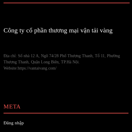
Công ty cổ phần thương mại vận tải vàng
Địa chỉ: Số nhà 12 A, Ngõ 74/28 Phố Thượng Thanh, Tổ 11, Phường
Thượng Thanh, Quận Long Biên, TP.Hà Nội.
Website:https://vantaivang.com/
META
Đăng nhập