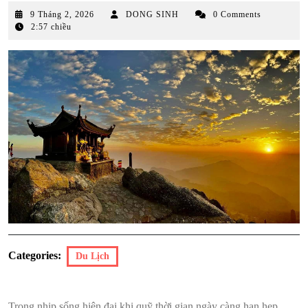
9
9 Tháng 2, 2026
DONG SINH
0 Comments
Tháng
2:57 chiều
2,
2026
Categories:
Du Lịch
Trong nhịp sống hiện đại khi quỹ thời gian ngày càng hạn hẹp,