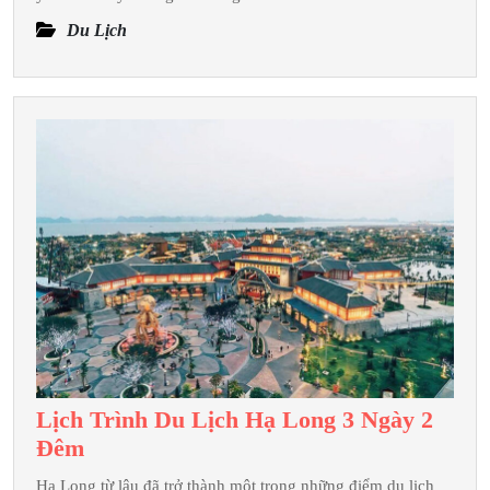
Uống
Du Lịch
Hấp
Dẫn
Tại
Làng
Nổi
Tân
Lập
Lịch Trình Du Lịch Hạ Long 3 Ngày 2
Lịch
Đêm
Trình
Hạ Long từ lâu đã trở thành một trong những điểm du lịch