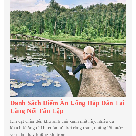
Ngày
1
Đêm
Danh Sách Điểm Ăn Uống Hấp Dẫn Tại
Danh
Làng Nổi Tân Lập
Sách
Khi đặt chân đến khu sinh thái xanh mát này, nhiều du
Điểm
khách không chỉ bị cuốn hút bởi rừng tràm, những lối nước
Ăn
yên bình hay không khí trong