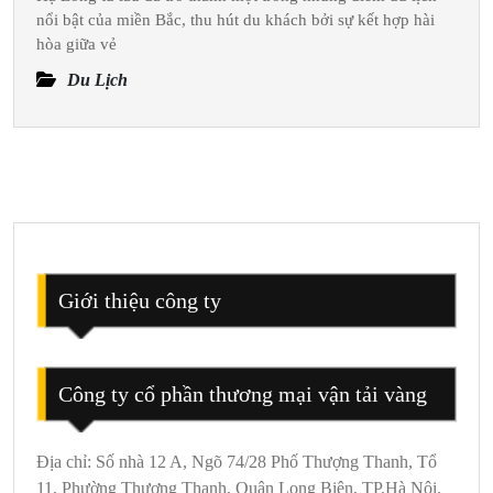
Du
nổi bật của miền Bắc, thu hút du khách bởi sự kết hợp hài
Lịch
hòa giữa vẻ
Hạ
Du Lịch
Long
3
Ngày
2
Đêm
Giới thiệu công ty
Công ty cổ phần thương mại vận tải vàng
Địa chỉ: Số nhà 12 A, Ngõ 74/28 Phố Thượng Thanh, Tổ
11, Phường Thượng Thanh, Quận Long Biên, TP.Hà Nội.