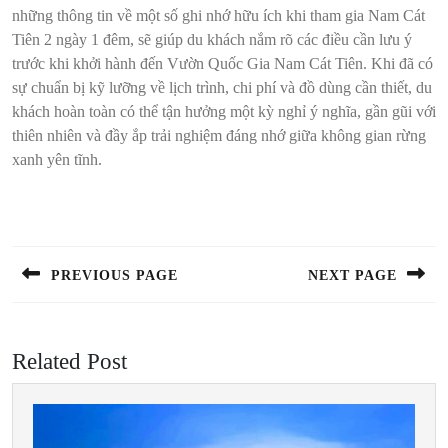
những thông tin về một số ghi nhớ hữu ích khi tham gia Nam Cát
Tiên 2 ngày 1 đêm, sẽ giúp du khách nắm rõ các điều cần lưu ý
trước khi khởi hành đến Vườn Quốc Gia Nam Cát Tiên. Khi đã có
sự chuẩn bị kỹ lưỡng về lịch trình, chi phí và đồ dùng cần thiết, du
khách hoàn toàn có thể tận hưởng một kỳ nghỉ ý nghĩa, gần gũi với
thiên nhiên và đầy ắp trải nghiệm đáng nhớ giữa không gian rừng
xanh yên tĩnh.
Điều
hướng
bài
PREVIOUS PAGE
NEXT PAGE
viết
Previous
Next
post:
post:
Related Post