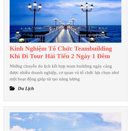
Kinh Nghiệm Tổ Chức Teambuilding
Kinh
Khi Đi Tour Hải Tiến 2 Ngày 1 Đêm
Nghiệm
Những chuyến du lịch kết hợp team building ngày càng
Tổ
được nhiều doanh nghiệp, cơ quan và tổ chức lựa chọn như
Chức
một hoạt động giúp tái tạo năng lượng
Teambu
Du Lịch
Khi
Đi
Tour H
Tiến
2