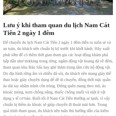
Lưu ý khi tham quan du lịch Nam Cát
Tiên 2 ngày 1 đêm
Để chuyến du lịch Nam Cát Tiên 2 ngày 1 đêm diễn ra suôn sẻ và
an toàn, du khách nên chuẩn bị kỹ trước khi khởi hành. Hãy xuất
phát sớm để có thêm thời gian tham gia các hoạt động khám phá
hấp dẫn như trekking trong rừng, ngắm động vật hoang dã về đêm,
tham quan khu Bàu Sấu hay ghé thăm trung tâm cứu hộ động vật.
Do địa hình rừng ẩm và nhiều đá sỏi, du khách nên mang giày thể
thao hoặc giày chuyên dụng để dễ di chuyển, đồng thời mặc quần
áo dài tay nhằm tránh côn trùng. Đừng quên mang theo mũ, áo
khoác mỏng, kem chống nắng, thuốc chống muỗi và một ít vật
dụng y tế cơ bản. Buổi tối ở Nam Cát Tiên thường se lạnh, vì vậy
chuẩn bị thêm áo khoác sẽ giúp chuyến đi thoải mái hơn. Trong
quá trình tham quan, du khách nên tuân thủ hướng dẫn của kiểm