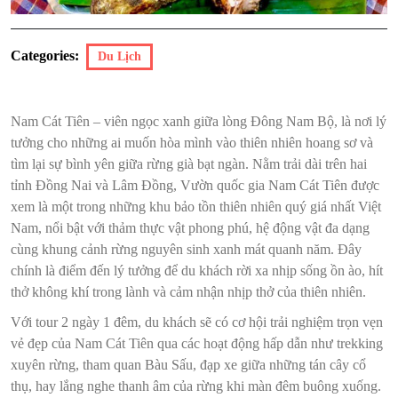
Categories:
Du Lịch
Nam Cát Tiên – viên ngọc xanh giữa lòng Đông Nam Bộ, là nơi lý
tưởng cho những ai muốn hòa mình vào thiên nhiên hoang sơ và
tìm lại sự bình yên giữa rừng già bạt ngàn. Nằm trải dài trên hai
tỉnh Đồng Nai và Lâm Đồng, Vườn quốc gia Nam Cát Tiên được
xem là một trong những khu bảo tồn thiên nhiên quý giá nhất Việt
Nam, nổi bật với thảm thực vật phong phú, hệ động vật đa dạng
cùng khung cảnh rừng nguyên sinh xanh mát quanh năm. Đây
chính là điểm đến lý tưởng để du khách rời xa nhịp sống ồn ào, hít
thở không khí trong lành và cảm nhận nhịp thở của thiên nhiên.
Với tour 2 ngày 1 đêm, du khách sẽ có cơ hội trải nghiệm trọn vẹn
vẻ đẹp của Nam Cát Tiên qua các hoạt động hấp dẫn như trekking
xuyên rừng, tham quan Bàu Sấu, đạp xe giữa những tán cây cổ
thụ, hay lắng nghe thanh âm của rừng khi màn đêm buông xuống.