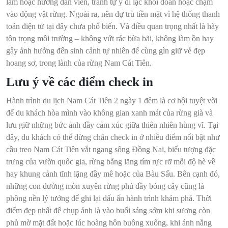
lâm hoặc hướng dẫn viên, tránh tự ý đi lạc khỏi đoàn hoặc chạm
vào động vật rừng. Ngoài ra, nên dự trù tiền mặt vì hệ thống thanh
toán điện tử tại đây chưa phổ biến. Và điều quan trọng nhất là hãy
tôn trọng môi trường – không vứt rác bừa bãi, không làm ồn hay
gây ảnh hưởng đến sinh cảnh tự nhiên để cùng gìn giữ vẻ đẹp
hoang sơ, trong lành của rừng Nam Cát Tiên.
Lưu ý về các điểm check in
Hành trình du lịch Nam Cát Tiên 2 ngày 1 đêm là cơ hội tuyệt vời
để du khách hòa mình vào không gian xanh mát của rừng già và
lưu giữ những bức ảnh đầy cảm xúc giữa thiên nhiên hùng vĩ. Tại
đây, du khách có thể dừng chân check in ở nhiều điểm nổi bật như
cầu treo Nam Cát Tiên vắt ngang sông Đồng Nai, biểu tượng đặc
trưng của vườn quốc gia, rừng bằng lăng tím rực rỡ mỗi độ hè về
hay khung cảnh tĩnh lặng đầy mê hoặc của Bàu Sấu. Bên cạnh đó,
những con đường mòn xuyên rừng phủ đầy bóng cây cũng là
phông nền lý tưởng để ghi lại dấu ấn hành trình khám phá. Thời
điểm đẹp nhất để chụp ảnh là vào buổi sáng sớm khi sương còn
phủ mờ mặt đất hoặc lúc hoàng hôn buông xuống, khi ánh nắng