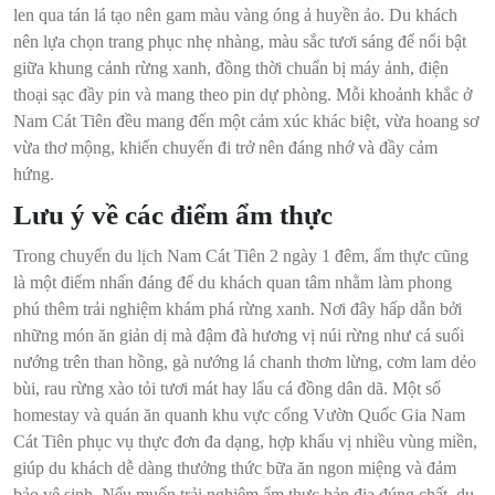
len qua tán lá tạo nên gam màu vàng óng ả huyền ảo. Du khách
nên lựa chọn trang phục nhẹ nhàng, màu sắc tươi sáng để nổi bật
giữa khung cảnh rừng xanh, đồng thời chuẩn bị máy ảnh, điện
thoại sạc đầy pin và mang theo pin dự phòng. Mỗi khoảnh khắc ở
Nam Cát Tiên đều mang đến một cảm xúc khác biệt, vừa hoang sơ
vừa thơ mộng, khiến chuyến đi trở nên đáng nhớ và đầy cảm
hứng.
Lưu ý về các điểm ẩm thực
Trong chuyến du lịch Nam Cát Tiên 2 ngày 1 đêm, ẩm thực cũng
là một điểm nhấn đáng để du khách quan tâm nhằm làm phong
phú thêm trải nghiệm khám phá rừng xanh. Nơi đây hấp dẫn bởi
những món ăn giản dị mà đậm đà hương vị núi rừng như cá suối
nướng trên than hồng, gà nướng lá chanh thơm lừng, cơm lam dẻo
bùi, rau rừng xào tỏi tươi mát hay lẩu cá đồng dân dã. Một số
homestay và quán ăn quanh khu vực cổng Vườn Quốc Gia Nam
Cát Tiên phục vụ thực đơn đa dạng, hợp khẩu vị nhiều vùng miền,
giúp du khách dễ dàng thưởng thức bữa ăn ngon miệng và đảm
bảo vệ sinh. Nếu muốn trải nghiệm ẩm thực bản địa đúng chất, du