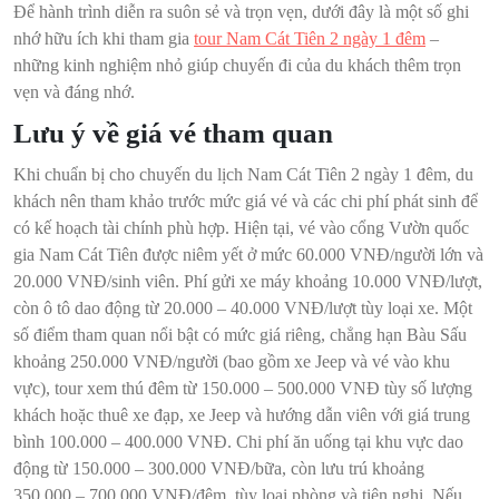
Để hành trình diễn ra suôn sẻ và trọn vẹn, dưới đây là một số ghi
nhớ hữu ích khi tham gia
tour Nam Cát Tiên 2 ngày 1 đêm
–
những kinh nghiệm nhỏ giúp chuyến đi của du khách thêm trọn
vẹn và đáng nhớ.
Lưu ý về giá vé tham quan
Khi chuẩn bị cho chuyến du lịch Nam Cát Tiên 2 ngày 1 đêm, du
khách nên tham khảo trước mức giá vé và các chi phí phát sinh để
có kế hoạch tài chính phù hợp. Hiện tại, vé vào cổng Vườn quốc
gia Nam Cát Tiên được niêm yết ở mức 60.000 VNĐ/người lớn và
20.000 VNĐ/sinh viên. Phí gửi xe máy khoảng 10.000 VNĐ/lượt,
còn ô tô dao động từ 20.000 – 40.000 VNĐ/lượt tùy loại xe. Một
số điểm tham quan nổi bật có mức giá riêng, chẳng hạn Bàu Sấu
khoảng 250.000 VNĐ/người (bao gồm xe Jeep và vé vào khu
vực), tour xem thú đêm từ 150.000 – 500.000 VNĐ tùy số lượng
khách hoặc thuê xe đạp, xe Jeep và hướng dẫn viên với giá trung
bình 100.000 – 400.000 VNĐ. Chi phí ăn uống tại khu vực dao
động từ 150.000 – 300.000 VNĐ/bữa, còn lưu trú khoảng
350.000 – 700.000 VNĐ/đêm, tùy loại phòng và tiện nghi. Nếu