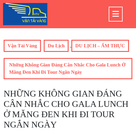
Skip
to
Op
content
But
Vận Tải Vàng
Du Lịch
,
DU LỊCH – ẨM THỰC
Những Không Gian Đáng Cân Nhắc Cho Gala Lunch Ở
Măng Đen Khi Đi Tour Ngắn Ngày
NHỮNG KHÔNG GIAN ĐÁNG
CÂN NHẮC CHO GALA LUNCH
Ở MĂNG ĐEN KHI ĐI TOUR
NGẮN NGÀY