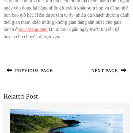
cả đoàn. Chính vì thế, khi lựa chọn đúng địa điểm, hành trình ngắn
ngày còn đọng lại bằng những khoảnh khắc sum họp và đáng nhớ
hơn bao giờ hết. Hiểu được tâm tư ấy, nhiều du khách thường dành
thời gian tham khảo những không gian đáng cân nhắc cho gala
lunch ở
tour Măng Đen
khi đi tour ngắn ngày trước khi lên kế
hoạch cho chuyến đi trọn vẹn.
Điều
hướng
bài
PREVIOUS PAGE
NEXT PAGE
viết
Previous
Next
post:
post:
Related Post