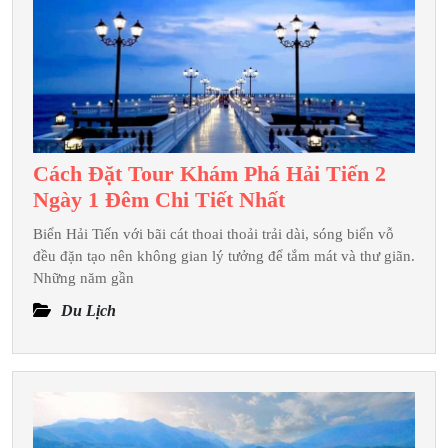
Phú
Quý?
Cách Đặt Tour Khám Phá Hải Tiến 2
Cách
Ngày 1 Đêm Chi Tiết Nhất
Đặt
Biển Hải Tiến với bãi cát thoai thoải trải dài, sóng biển vỗ
Tour
đều đặn tạo nên không gian lý tưởng để tắm mát và thư giãn.
Khám
Những năm gần
Phá
Du Lịch
Hải
Tiến
2
Ngày
1