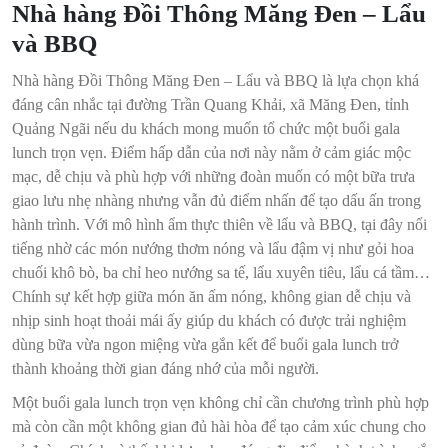
Nhà hàng Đồi Thông Măng Đen – Lẩu
và BBQ
Nhà hàng Đồi Thông Măng Đen – Lẩu và BBQ là lựa chọn khá
đáng cân nhắc tại đường Trần Quang Khải, xã Măng Đen, tỉnh
Quảng Ngãi nếu du khách mong muốn tổ chức một buổi gala
lunch trọn vẹn. Điểm hấp dẫn của nơi này nằm ở cảm giác mộc
mạc, dễ chịu và phù hợp với những đoàn muốn có một bữa trưa
giao lưu nhẹ nhàng nhưng vẫn đủ điểm nhấn để tạo dấu ấn trong
hành trình. Với mô hình ẩm thực thiên về lẩu và BBQ, tại đây nổi
tiếng nhờ các món nướng thơm nóng và lẩu đậm vị như gỏi hoa
chuối khô bò, ba chỉ heo nướng sa tế, lẩu xuyên tiêu, lẩu cá tầm…
Chính sự kết hợp giữa món ăn ấm nóng, không gian dễ chịu và
nhịp sinh hoạt thoải mái ấy giúp du khách có được trải nghiệm
dùng bữa vừa ngon miệng vừa gắn kết để buổi gala lunch trở
thành khoảng thời gian đáng nhớ của mỗi người.
Một buổi gala lunch trọn vẹn không chỉ cần chương trình phù hợp
mà còn cần một không gian đủ hài hòa để tạo cảm xúc chung cho