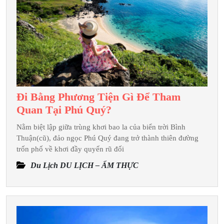
Đi Bằng Phương Tiện Gì Để Tham
Đi
Quan Tại Phú Quý?
Bằng
Nằm biệt lập giữa trùng khơi bao la của biển trời Bình
Phương
Thuận(cũ), đảo ngọc Phú Quý đang trở thành thiên đường
Tiện
trốn phố về khơi đầy quyến rũ đối
Gì
Du Lịch DU LỊCH – ẨM THỰC
Để
Tham
Quan
Tại