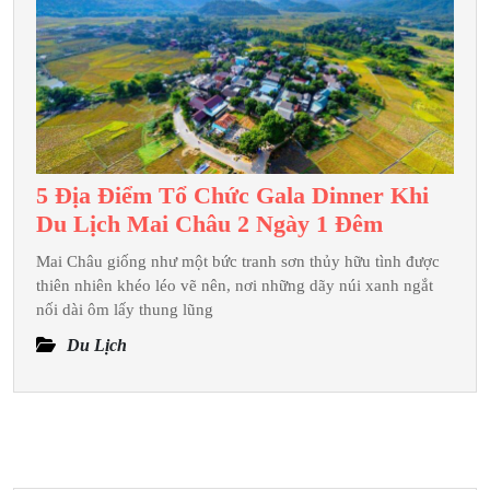
Đêm
Chi
Tiết
Nhất
5 Địa Điểm Tổ Chức Gala Dinner Khi
5
Du Lịch Mai Châu 2 Ngày 1 Đêm
Địa
Mai Châu giống như một bức tranh sơn thủy hữu tình được
Điểm
thiên nhiên khéo léo vẽ nên, nơi những dãy núi xanh ngắt
Tổ
nối dài ôm lấy thung lũng
Chức
Du Lịch
Gala
Dinner
Khi
Du
Lịch