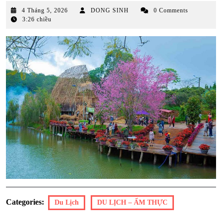
4
4 Tháng 5, 2026
DONG SINH
0 Comments
Tháng
3:26 chiều
5,
2026
Categories:
Du Lịch
DU LỊCH – ẨM THỰC