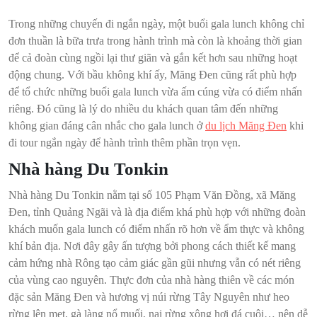
Trong những chuyến đi ngắn ngày, một buổi gala lunch không chỉ
đơn thuần là bữa trưa trong hành trình mà còn là khoảng thời gian
để cả đoàn cùng ngồi lại thư giãn và gắn kết hơn sau những hoạt
động chung. Với bầu không khí ấy, Măng Đen cũng rất phù hợp
để tổ chức những buổi gala lunch vừa ấm cúng vừa có điểm nhấn
riêng. Đó cũng là lý do nhiều du khách quan tâm đến những
không gian đáng cân nhắc cho gala lunch ở
du lịch Măng Đen
khi
đi tour ngắn ngày để hành trình thêm phần trọn vẹn.
Nhà hàng Du Tonkin
Nhà hàng Du Tonkin nằm tại số 105 Phạm Văn Đồng, xã Măng
Đen, tỉnh Quảng Ngãi và là địa điểm khá phù hợp với những đoàn
khách muốn gala lunch có điểm nhấn rõ hơn về ẩm thực và không
khí bản địa. Nơi đây gây ấn tượng bởi phong cách thiết kế mang
cảm hứng nhà Rông tạo cảm giác gần gũi nhưng vẫn có nét riêng
của vùng cao nguyên. Thực đơn của nhà hàng thiên về các món
đặc sản Măng Đen và hương vị núi rừng Tây Nguyên như heo
rừng lên mẹt, gà làng nổ muối, nai rừng xông hơi đá cuội… nên dễ