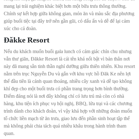
mang lại trải nghiệm khác biệt hơn một bữa trưa thông thường.
Chính sự kết hợp giữa không gian, món ăn và màu sắc địa phương
giúp buổi tiệc tại đây trở nên gần gũi, có dấu ấn và dễ để lại cảm
xúc cho cả đoàn.
Đăkke Resort
Nếu du khách muốn buổi gala lunch có cảm giác chỉn chu nhưng
vẫn thư giãn, Đăkke Resort là cái tên khá nổi bật vì bản thân nơi
này đã mang sẵn tinh thần nghỉ dưỡng giữa thiên nhiên. Khu resort
nằm trên trục Nguyễn Du và gắn với khu vực hồ Đăk Ke nên lợi
thế đầu tiên là cảnh quan thoáng, nhiều cây xanh và dễ tạo không
khí đẹp cho một buổi trưa có phần trang trọng hơn bình thường.
Điểm đáng nói là nơi đây không chỉ có lưu trú mà còn có nhà
hàng, khu tiện ích phục vụ hội nghị, BBQ, lửa trại và các chương
trình dành cho khách đoàn, vì vậy khá hợp với những đoàn muốn
tổ chức liền mạch từ ăn trưa, giao lưu đến phần sinh hoạt tập thể
mà không phải chia tách quá nhiều khâu trong hành trình tham
quan.