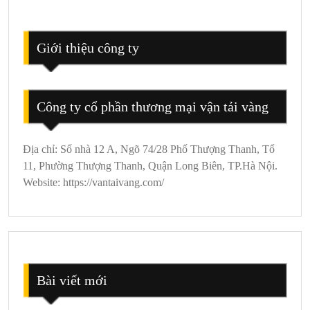
Mai
Châu
2
Giới thiệu công ty
Ngày
1
Đêm
Công ty cổ phần thương mại vận tải vàng
Địa chỉ: Số nhà 12 A, Ngõ 74/28 Phố Thượng Thanh, Tổ
11, Phường Thượng Thanh, Quận Long Biên, TP.Hà Nội.
Website: https://vantaivang.com/
Bài viết mới