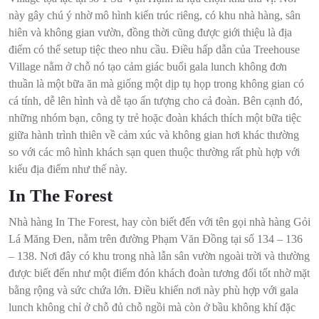
này gây chú ý nhờ mô hình kiến trúc riêng, có khu nhà hàng, sân
hiên và không gian vườn, đồng thời cũng được giới thiệu là địa
điểm có thể setup tiệc theo nhu cầu. Điều hấp dẫn của Treehouse
Village nằm ở chỗ nó tạo cảm giác buổi gala lunch không đơn
thuần là một bữa ăn mà giống một dịp tụ họp trong không gian có
cá tính, dễ lên hình và dễ tạo ấn tượng cho cả đoàn. Bên cạnh đó,
những nhóm bạn, công ty trẻ hoặc đoàn khách thích một bữa tiệc
giữa hành trình thiên về cảm xúc và không gian hơi khác thường
so với các mô hình khách sạn quen thuộc thường rất phù hợp với
kiểu địa điểm như thế này.
In The Forest
Nhà hàng In The Forest, hay còn biết đến với tên gọi nhà hàng Gỏi
Lá Măng Đen, nằm trên đường Phạm Văn Đồng tại số 134 – 136
– 138. Nơi đây có khu trong nhà lẫn sân vườn ngoài trời và thường
được biết đến như một điểm đón khách đoàn tương đối tốt nhờ mặt
bằng rộng và sức chứa lớn. Điều khiến nơi này phù hợp với gala
lunch không chỉ ở chỗ đủ chỗ ngồi mà còn ở bầu không khí đặc