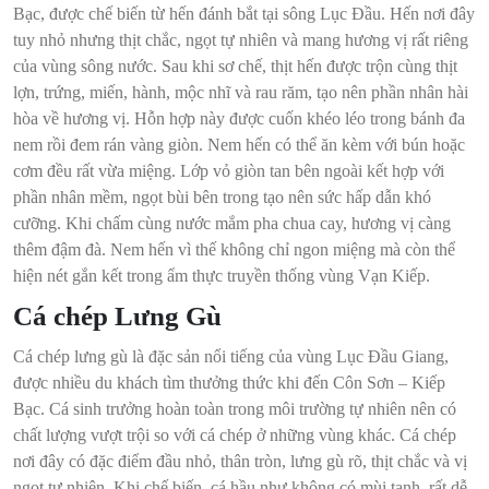
Bạc, được chế biến từ hến đánh bắt tại sông Lục Đầu. Hến nơi đây
tuy nhỏ nhưng thịt chắc, ngọt tự nhiên và mang hương vị rất riêng
của vùng sông nước. Sau khi sơ chế, thịt hến được trộn cùng thịt
lợn, trứng, miến, hành, mộc nhĩ và rau răm, tạo nên phần nhân hài
hòa về hương vị. Hỗn hợp này được cuốn khéo léo trong bánh đa
nem rồi đem rán vàng giòn. Nem hến có thể ăn kèm với bún hoặc
cơm đều rất vừa miệng. Lớp vỏ giòn tan bên ngoài kết hợp với
phần nhân mềm, ngọt bùi bên trong tạo nên sức hấp dẫn khó
cưỡng. Khi chấm cùng nước mắm pha chua cay, hương vị càng
thêm đậm đà. Nem hến vì thế không chỉ ngon miệng mà còn thể
hiện nét gắn kết trong ẩm thực truyền thống vùng Vạn Kiếp.
Cá chép Lưng Gù
Cá chép lưng gù là đặc sản nổi tiếng của vùng Lục Đầu Giang,
được nhiều du khách tìm thưởng thức khi đến Côn Sơn – Kiếp
Bạc. Cá sinh trưởng hoàn toàn trong môi trường tự nhiên nên có
chất lượng vượt trội so với cá chép ở những vùng khác. Cá chép
nơi đây có đặc điểm đầu nhỏ, thân tròn, lưng gù rõ, thịt chắc và vị
ngọt tự nhiên. Khi chế biến, cá hầu như không có mùi tanh, rất dễ