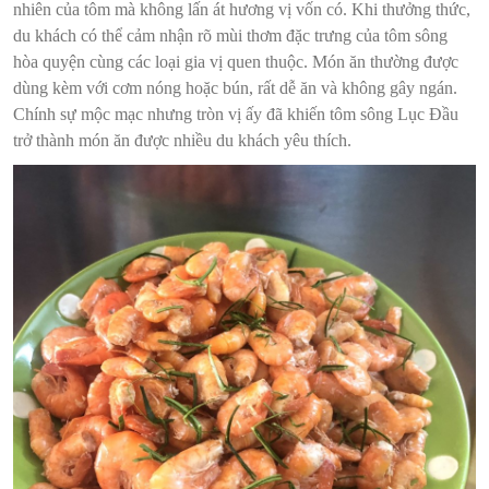
nhiên của tôm mà không lấn át hương vị vốn có. Khi thưởng thức,
du khách có thể cảm nhận rõ mùi thơm đặc trưng của tôm sông
hòa quyện cùng các loại gia vị quen thuộc. Món ăn thường được
dùng kèm với cơm nóng hoặc bún, rất dễ ăn và không gây ngán.
Chính sự mộc mạc nhưng tròn vị ấy đã khiến tôm sông Lục Đầu
trở thành món ăn được nhiều du khách yêu thích.