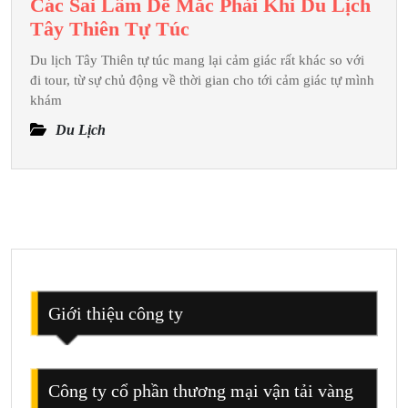
Các Sai Lầm Dễ Mắc Phải Khi Du Lịch
Các
Tây Thiên Tự Túc
Sai
Du lịch Tây Thiên tự túc mang lại cảm giác rất khác so với
Lầm
đi tour, từ sự chủ động về thời gian cho tới cảm giác tự mình
Dễ
khám
Mắc
Du Lịch
Phải
Khi
Du
Lịch
Tây
Thiên
Tự
Túc
Giới thiệu công ty
Công ty cổ phần thương mại vận tải vàng