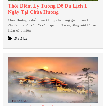
Thời Điểm Lý Tưởng Để Du Lịch 1
Thời
Ngày Tại Chùa Hương
Điểm
Chùa Hương là điểm đến không chỉ mang giá trị tâm linh
Lý
sâu sắc mà còn sở hữu cảnh quan núi non, sông suối hài hòa
Tưởng
hiếm có ở miền
Để
Du Lịch
Du
Lịch
1
Ngày
Tại
Chùa
Hương