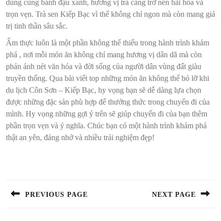
dùng cùng bánh đậu xanh, hương vị trà càng trở nên hài hòa và
trọn vẹn. Trà sen Kiếp Bạc vì thế không chỉ ngon mà còn mang giá
trị tinh thần sâu sắc.
Ẩm thực luôn là một phần không thể thiếu trong hành trình khám
phá , nơi mỗi món ăn không chỉ mang hương vị dân dã mà còn
phản ánh nét văn hóa và đời sống của người dân vùng đất giàu
truyền thống. Qua bài viết top những món ăn không thể bỏ lỡ khi
du lịch Côn Sơn – Kiếp Bạc, hy vọng bạn sẽ dễ dàng lựa chọn
được những đặc sản phù hợp để thưởng thức trong chuyến đi của
mình. Hy vọng những gợi ý trên sẽ giúp chuyến đi của bạn thêm
phần trọn vẹn và ý nghĩa. Chúc bạn có một hành trình khám phá
thật an yên, đáng nhớ và nhiều trải nghiệm đẹp!
Điều
hướng
bài
PREVIOUS PAGE
NEXT PAGE
viết
Previous
Next
post:
post: