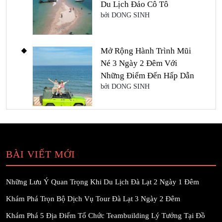
Du Lịch Đảo Cô Tô
bởi DONG SINH
Mở Rộng Hành Trình Mũi
Né 3 Ngày 2 Đêm Với
Những Điểm Đến Hấp Dẫn
bởi DONG SINH
BÀI VIẾT MỚI
Những Lưu Ý Quan Trọng Khi Du Lịch Đà Lạt 2 Ngày 1 Đêm
Khám Phá Trọn Bộ Dịch Vụ Tour Đà Lạt 3 Ngày 2 Đêm
Khám Phá 5 Địa Điểm Tổ Chức Teambuilding Lý Tưởng Tại Đồ