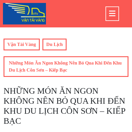
Skip
to
Op
content
But
Vận Tải Vàng
Du Lịch
Những Món Ăn Ngon Không Nên Bỏ Qua Khi Đến Khu
Du Lịch Côn Sơn – Kiếp Bạc
NHỮNG MÓN ĂN NGON
KHÔNG NÊN BỎ QUA KHI ĐẾN
KHU DU LỊCH CÔN SƠN – KIẾP
BẠC