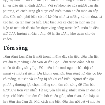
ăn và giàu giá trị dinh dưỡng. Với sự khéo léo của người dân địa
phương, cá chép lưng gù được chế biến thành nhiều món ăn hấp
dẫn. Các món phổ biến có thể kể đến như cá nướng, cá om dưa, cá
xào lăn, cá rán hay cá hấp. Đặc biệt, gỏi cá chép là món ăn thể
hiện rõ nét tinh tế của ẩm thực vùng sông nước. Mỗi món ăn đều
giữ được hương vị đặc trưng, để lại ấn tượng khó quên cho du
khách.
Tôm sông
Tôm sông Lục Đầu là một trong những đặc sản tiêu biểu gắn liền
với ẩm thực vùng Côn Sơn -Kiếp Bạc. Tôm được đánh bắt tự
nhiên từ dòng sông Lục Đầu nên luôn tươi ngon, chắc thịt và
mang vị ngọt rất riêng. Dù không quá lớn, tôm sông nơi đây có lớp
vỏ mỏng, thịt săn và không bị bở khi chế biến. Người dân địa
phương thường lựa chọn những con tôm còn sống để đảm bảo
hương vị trọn vẹn nhất. Từ nguyên liệu này, nhiều món ăn dân dã
được chế biến như tôm tẩm bột chiên giòn, tôm chao, tôm hấp sả
hay tôm rim đậm đà. Mỗi cách chế biến đều làm nổi bật vị ngọt tự