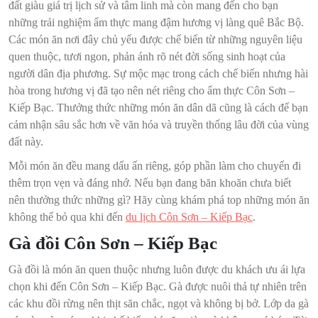
đất giàu giá trị lịch sử và tâm linh mà còn mang đến cho bạn
những trải nghiệm ẩm thực mang đậm hương vị làng quê Bắc Bộ.
Các món ăn nơi đây chủ yếu được chế biến từ những nguyên liệu
quen thuộc, tươi ngon, phản ánh rõ nét đời sống sinh hoạt của
người dân địa phương. Sự mộc mạc trong cách chế biến nhưng hài
hòa trong hương vị đã tạo nên nét riêng cho ẩm thực Côn Sơn –
Kiếp Bạc. Thưởng thức những món ăn dân dã cũng là cách để bạn
cảm nhận sâu sắc hơn về văn hóa và truyền thống lâu đời của vùng
đất này.
Mỗi món ăn đều mang dấu ấn riêng, góp phần làm cho chuyến đi
thêm trọn vẹn và đáng nhớ. Nếu bạn đang băn khoăn chưa biết
nên thưởng thức những gì? Hãy cùng khám phá top những món ăn
không thể bỏ qua khi đến
du lịch Côn Sơn – Kiếp Bạc
.
Gà đồi Côn Sơn – Kiếp Bạc
Gà đồi là món ăn quen thuộc nhưng luôn được du khách ưu ái lựa
chọn khi đến Côn Sơn – Kiếp Bạc. Gà được nuôi thả tự nhiên trên
các khu đồi rừng nên thịt săn chắc, ngọt và không bị bở. Lớp da gà