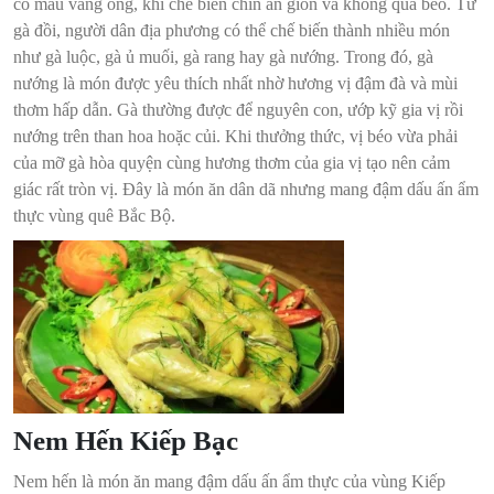
có màu vàng óng, khi chế biến chín ăn giòn và không quá béo. Từ
gà đồi, người dân địa phương có thể chế biến thành nhiều món
như gà luộc, gà ủ muối, gà rang hay gà nướng. Trong đó, gà
nướng là món được yêu thích nhất nhờ hương vị đậm đà và mùi
thơm hấp dẫn. Gà thường được để nguyên con, ướp kỹ gia vị rồi
nướng trên than hoa hoặc củi. Khi thưởng thức, vị béo vừa phải
của mỡ gà hòa quyện cùng hương thơm của gia vị tạo nên cảm
giác rất tròn vị. Đây là món ăn dân dã nhưng mang đậm dấu ấn ẩm
thực vùng quê Bắc Bộ.
Nem Hến Kiếp Bạc
Nem hến là món ăn mang đậm dấu ấn ẩm thực của vùng Kiếp