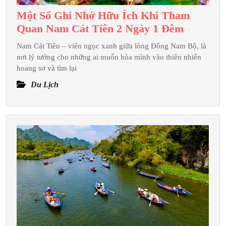
Một Số Ghi Nhớ Hữu Ích Khi Tham
Một
Quan Nam Cát Tiên 2 Ngày 1 Đêm
Số
Nam Cát Tiên – viên ngọc xanh giữa lòng Đông Nam Bộ, là
Ghi
nơi lý tưởng cho những ai muốn hòa mình vào thiên nhiên
Nhớ
hoang sơ và tìm lại
Hữu
Du Lịch
Ích
Khi
Tham
Quan
Nam
Cát
Tiên
2
Ngày
1
Đêm