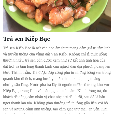
Trà sen Kiếp Bạc
Trà sen Kiếp Bạc là nét văn hóa ẩm thực mang đậm giá trị tâm linh
và truyền thống của vùng đất Vạn Kiếp. Không chỉ là thức uống
thường ngày, trà sen còn được xem như sự kết tinh tinh hoa của
đất trời và tấm lòng thành kính của người dân địa phương dâng lên
Đức Thánh Trần. Trà được ướp công phu từ những bông sen trồng
quanh khu di tích, mang hương thơm thanh khiết, nhẹ nhàng
nhưng sâu lắng. Nước pha trà lấy từ nguồn nước cổ trong khu vực
Kiếp Bạc, trong lành và mát ngọt quanh năm. Khi thưởng trà, du
khách dễ dàng cảm nhận vị chát nhẹ nơi đầu lưỡi, sau đó là hậu
ngọt thanh lan tỏa. Không gian thưởng trà thường gắn liền với hồ
sen và khung cảnh linh thiêng, tạo cảm giác thư thái, an yên. Khi