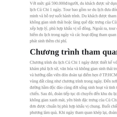
Với mức giá 590.000đ/người, du khách được sử dụng 
lịch Củ Chi 1 ngày. Tour bao gồm xe du lịch đưa đó
minh và hỗ trợ suốt hành trình. Du khách được tham q
không gian sinh thái hoặc làng quê đặc trưng của Củ
xếp hợp lý, phù hợp khẩu vị số đông. Ngoài ra, tour
hiểm du lịch trong ngày và các hoạt động tham quan
phát sinh thêm chi phí.
Chương trình tham quan
Chương trình du lịch Củ Chi 1 ngày được thiết kế vớ
khám phá lịch sử, văn hóa và không gian sinh thái t
và hướng dẫn viên đón đoàn tại điểm hẹn ở TP.HCM, 
vùng đất cũng như chương trình trong ngày. Đến nơi
đường hầm độc đáo cùng đời sống sinh hoạt và tinh 
chiến. Sau đó, đoàn tiếp tục di chuyển đến khu du lị
không gian xanh mát, yên bình đặc trưng của Củ Chi
đơn được chuẩn bị phù hợp khẩu vị chung. Buổi chiề
phương làm quà. Khi ngày tham quan khép lại, đoàn