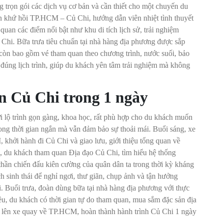
trọn gói các dịch vụ cơ bản và cần thiết cho một chuyến du
n khứ hồi TP.HCM – Củ Chi, hướng dẫn viên nhiệt tình thuyết
uan các điểm nổi bật như khu di tích lịch sử, trải nghiệm
 Chi. Bữa trưa tiêu chuẩn tại nhà hàng địa phương được sắp
 còn bao gồm vé tham quan theo chương trình, nước suối, bảo
 đúng lịch trình, giúp du khách yên tâm trải nghiệm mà không
 Củ Chi trong 1 ngày
i lộ trình gọn gàng, khoa học, rất phù hợp cho du khách muốn
rong thời gian ngắn mà vẫn đảm bảo sự thoải mái. Buổi sáng, xe
khởi hành đi Củ Chi và giao lưu, giới thiệu tổng quan về
, du khách tham quan Địa đạo Củ Chi, tìm hiểu hệ thống
thần chiến đấu kiên cường của quân dân ta trong thời kỳ kháng
ch sinh thái để nghỉ ngơi, thư giãn, chụp ảnh và tận hưởng
. Buổi trưa, đoàn dùng bữa tại nhà hàng địa phương với thực
u, du khách có thời gian tự do tham quan, mua sắm đặc sản địa
 lên xe quay về TP.HCM, hoàn thành hành trình Củ Chi 1 ngày