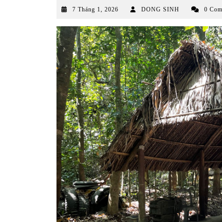
7
7 Tháng 1, 2026
DONG SINH
0 Com
Tháng
1,
2026