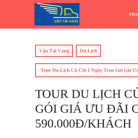
Skip
to
TRA
content
Vận Tải Vàng
Du Lịch
Tour Du Lịch Củ Chi 1 Ngày Trọn Gói Giá Ư
TOUR DU LỊCH C
GÓI GIÁ ƯU ĐÃI 
590.000Đ/KHÁCH