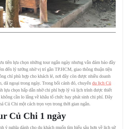
y ưu tiên lựa chọn những tour ngắn ngày nhưng vẫn đảm bảo đầy
ểm đến lý tưởng nhờ vị trí gần TP.HCM, giao thông thuận tiện
Không chỉ phù hợp cho khách lẻ, nơi đây còn được nhiều doanh
, dã ngoại trong ngày. Trong bối cảnh đó, chuyến
du lịch Củ
h lựa chọn hấp dẫn nhờ chi phí hợp lý và lịch trình được thiết
không cần lo lắng về khâu tổ chức hay phát sinh chi phí. Đây
á Củ Chi một cách trọn vẹn trong thời gian ngắn.
our Củ Chi 1 ngày
ình ý nghĩa dành cho du khách muốn tìm hiểu sâu hơn về lịch sử