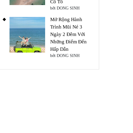
Cô Tô
bởi DONG SINH
Mở Rộng Hành
Trình Mũi Né 3
Ngày 2 Đêm Với
Những Điểm Đến
Hấp Dẫn
bởi DONG SINH