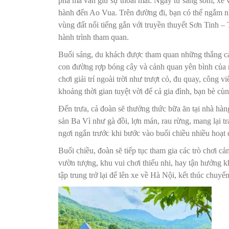
phá mà vẫn giữ sự thoải mái. Ngay từ sáng sớm, xe 
hành đến Ao Vua. Trên đường đi, bạn có thể ngắm n
vùng đất nổi tiếng gắn với truyền thuyết Sơn Tinh –
hành trình tham quan.
Buổi sáng, du khách được tham quan những thắng cả
con đường rợp bóng cây và cảnh quan yên bình của n
chơi giải trí ngoài trời như trượt cỏ, đu quay, công 
khoảng thời gian tuyệt vời để cả gia đình, bạn bè cù
Đến trưa, cả đoàn sẽ thưởng thức bữa ăn tại nhà h
sản Ba Vì như gà đồi, lợn mán, rau rừng, mang lại t
ngơi ngắn trước khi bước vào buổi chiều nhiều hoạt 
Buổi chiều, đoàn sẽ tiếp tục tham gia các trò chơi
vườn tượng, khu vui chơi thiếu nhi, hay tận hưởng 
tập trung trở lại để lên xe về Hà Nội, kết thúc chuyế