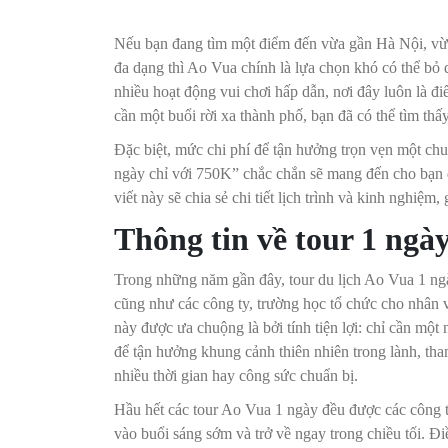
Nếu bạn đang tìm một điểm đến vừa gần Hà Nội, vừa c
đa dạng thì Ao Vua chính là lựa chọn khó có thể bỏ
nhiều hoạt động vui chơi hấp dẫn, nơi đây luôn là 
cần một buổi rời xa thành phố, bạn đã có thể tìm thấy
Đặc biệt, mức chi phí để tận hưởng trọn vẹn một ch
ngày chỉ với 750K” chắc chắn sẽ mang đến cho bạn đ
viết này sẽ chia sẻ chi tiết lịch trình và kinh nghiệ
Thông tin về tour 1 ngày
Trong những năm gần đây, tour du lịch Ao Vua 1 ngà
cũng như các công ty, trường học tổ chức cho nhân v
này được ưa chuộng là bởi tính tiện lợi: chỉ cần một 
để tận hưởng khung cảnh thiên nhiên trong lành, tham
nhiều thời gian hay công sức chuẩn bị.
Hầu hết các tour Ao Vua 1 ngày đều được các công ty
vào buổi sáng sớm và trở về ngay trong chiều tối. Đ