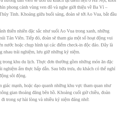
và hướng dẫn viên sẽ đón du khách tại điểm hẹn ở Hà Nội, khởi
hìn phong cảnh vùng ven đô và nghe giới thiệu về Ba Vì –
 Thủy Tinh. Khoảng giữa buổi sáng, đoàn sẽ tới Ao Vua, bắt đầu
nh thiên nhiên đặc sắc như suối Ao Vua trong xanh, những
úi Tản Viên. Tiếp đó, đoàn sẽ tham gia một số hoạt động vui
viên nước hoặc chụp hình tại các điểm check-in độc đáo. Đây là
ng nhau trải nghiệm, lưu giữ những kỷ niệm.
àng trong khu du lịch. Thực đơn thường gồm những món ăn đặc
rải nghiệm ẩm thực hấp dẫn. Sau bữa trưa, du khách có thể nghỉ
động sôi động.
 cảm giác mạnh, hoặc dạo quanh những khu vực tham quan như
không gian thoáng đãng bên hồ. Khoảng cuối giờ chiều, đoàn
n đi trong sự hài lòng và nhiều kỷ niệm đáng nhớ.