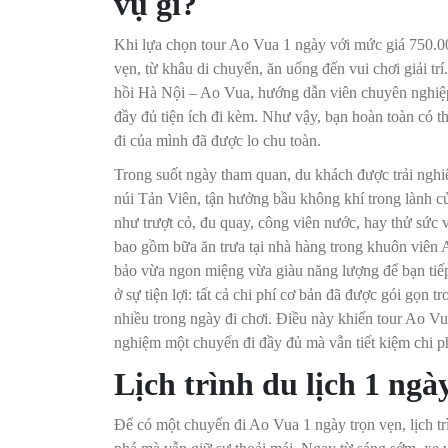
vụ gì?
Khi lựa chọn tour Ao Vua 1 ngày với mức giá 750.0
vẹn, từ khâu di chuyển, ăn uống đến vui chơi giải t
hồi Hà Nội – Ao Vua, hướng dẫn viên chuyên nghiệp
đầy đủ tiện ích đi kèm. Như vậy, bạn hoàn toàn có t
đi của mình đã được lo chu toàn.
Trong suốt ngày tham quan, du khách được trải nghi
núi Tản Viên, tận hưởng bầu không khí trong lành củ
như trượt cỏ, đu quay, công viên nước, hay thử sức 
bao gồm bữa ăn trưa tại nhà hàng trong khuôn viên
bảo vừa ngon miệng vừa giàu năng lượng để bạn tiếp
ở sự tiện lợi: tất cả chi phí cơ bản đã được gói gọn
nhiều trong ngày đi chơi. Điều này khiến tour Ao Vu
nghiệm một chuyến đi đầy đủ mà vẫn tiết kiệm chi ph
Lịch trình du lịch 1 ngà
Để có một chuyến đi Ao Vua 1 ngày trọn vẹn, lịch t