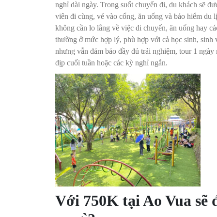
nghỉ dài ngày. Trong suốt chuyến đi, du khách sẽ đư
viên đi cùng, vé vào cổng, ăn uống và bảo hiểm du l
không cần lo lắng về việc di chuyển, ăn uống hay cá
thường ở mức hợp lý, phù hợp với cả học sinh, sinh 
nhưng vẫn đảm bảo đầy đủ trải nghiệm, tour 1 ngày
dịp cuối tuần hoặc các kỳ nghỉ ngắn.
Với 750K tại Ao Vua sẽ 