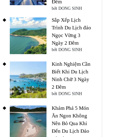
Đêm
bởi DONG SINH
Sắp Xếp Lịch
Trình Du Lịch đảo
Ngọc Vừng 3
Ngày 2 Đêm
bởi DONG SINH
Kinh Nghiệm Cần
Biết Khi Du Lịch
Ninh Chữ 3 Ngày
2 Đêm
bởi DONG SINH
Khám Phá 5 Món
Ăn Ngon Không
Nên Bỏ Qua Khi
Đến Du Lịch Đảo