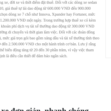
g xe, đời xe và thời điểm đặt thuê. Đối với các dòng xe sedan
10, giá thuê tự lái dao động từ 600.000 VNĐ đến 900.000
chọn dòng xe 7 chỗ như Innova, Xpander hay Fortuner, mức
 1.200.000 VNĐ một ngày. Trong trường hợp thuê xe có kèm
 một khoản phí dịch vụ tài xế thường dao động từ 300.000 VNĐ
ng di chuyển và thời gian làm việc. Đối với các đoàn đông
i, mức giá trọn gói bao gồm xăng dầu và tài xế thường tính theo
Đ đến 2.500.000 VNĐ cho một hành trình cơ bản. Lưu ý rằng
 thể biến động tăng từ 20 đến 30 phần trăm, vì vậy việc tham
ịnh là điều cần thiết để đảm bảo ngân sách.
 xe đơn giản, nhanh chóng