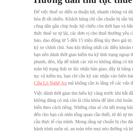
Để việc thuê xe diễn ra thuận lợi, nhanh chóng và đả
hóa đi rất nhiều. Khách hàng chỉ cần chuẩn bị sẵn b
công dân gắn chip hoặc hộ chiếu còn thời hạn và bằng
thức thuê xe tự lái, các đơn vị cho thuê thường yêu
bảo, dao động từ 5 đến 15 triệu đồng tùy theo giá tr
ký xe chính chủ. Sau khi thống nhất các điều khoản t
bạn nên dành thời gian kiểm tra kỹ tình trạng ngoại 
phanh, đèn, lốp để tránh các rủi ro không đáng có k
toàn bộ trạng thái xe lúc nhận bàn giao, đây là bằng 
tục và kiểm tra, bạn chỉ cần ký xác nhận vào biên b
Cửa Lò Nghệ An
mà không cần lo lắng về các vấn đề
Việc dành thời gian tìm hiểu kỹ càng trước khi bắt đ
không đáng có mà còn là chìa khóa để làm chủ hoàn
biển theo cách riêng. Những chia sẻ chi tiết tron
đến cho bạn cái nhìn tổng quan cần thiết, từ đó tự ti
cầu thực tế của mình. Mong rằng sự chuẩn bị chu đ
hành trình suôn sẻ, an toàn trên mọi nẻo đường và 