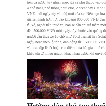
trên cả nước, tuy nhiên mức giá sẽ phụ thuộc vào dòn
4 chỗ hạng phổ thông như Vios, Accent hay Grand i
VNĐ mỗi ngày tùy vào độ mới của xe. Nếu bạn lựa 
giá sẽ nhỉnh hơn, rơi vào khoảng 800.000 VNĐ đến
tài xế, ngoài tiền thuê xe, bạn sẽ cần chi trả thêm
đến 500.000 VNĐ mỗi ngày, tùy thuộc vào quãng đườ
người cần thuê xe 16 chỗ như Ford Transit hay Solat
ngày hoặc theo lộ trình, dao động từ 1.500.000 VN
vào các dịp lễ tết hoặc cao điểm mùa hè, giá thuê có
khảo giá từ nhiều nguồn khác nhau trước khi quyết đ
Hướng dẫn thủ tục thuê