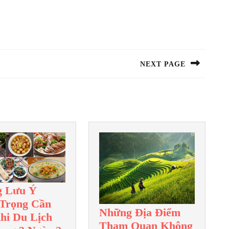
NEXT PAGE
Next
post:
g Lưu Ý
Trọng Cần
Những Địa Điểm
Khi Du Lịch
Tham Quan Không