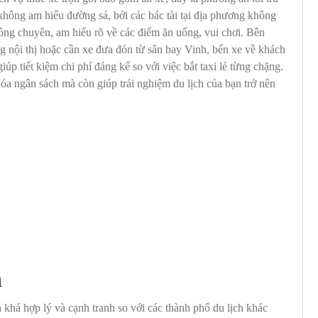
không am hiểu đường sá, bởi các bác tài tại địa phương không
ông chuyên, am hiểu rõ về các điểm ăn uống, vui chơi. Bên
g nội thị hoặc cần xe đưa đón từ sân bay Vinh, bến xe về khách
iúp tiết kiệm chi phí đáng kể so với việc bắt taxi lẻ từng chặng.
hóa ngân sách mà còn giúp trải nghiệm du lịch của bạn trở nên
h
 khá hợp lý và cạnh tranh so với các thành phố du lịch khác