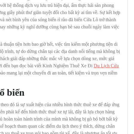
 với hệ thống dịch vụ lưu trú hiện đại, ẩm thực hải sản phong
 giây phút thư giãn tuyệt đối cho bất kỳ ai tìm về. Sự kết hợp
 và nét bình yên của sóng biển rì rào đã biến Cửa Lò trở thành
h hay những kỳ nghỉ dưỡng cùng bạn bè sau chuỗi ngày làm việc
 thuận tiện hơn bao giờ hết, việc tìm kiếm một phương tiện di
lộ trình, tự do dừng chân tại các địa danh nổi tiếng mà không bị
khách giải đáp những thắc mắc về lựa chọn dòng xe, mức giá
 gửi đến bạn đọc bài viết Kinh Nghiệm Thuê Xe Đi
Du Lịch Cửa
 bảo mang lại một chuyến đi an toàn, tiết kiệm và trọn vẹn niềm
ổ biến
heo đó là sự xuất hiện của nhiều hình thức thuê xe để đáp ứng
n phải kể đến hình thức thuê xe tự lái, đây là lựa chọn hàng
hủ hoàn toàn hành trình của mình mà không bị gò bó bởi bất kỳ
n kế hoạch tham quan các điểm du lịch theo ý thích, dừng chân
ch vụ thuê xe trọn gói bao gồm tài xế, đây là phương án tối ưu