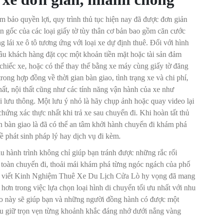
m bảo quyền lợi, quy trình thủ tục hiện nay đã được đơn giản
ản gốc của các loại giấy tờ tùy thân cơ bản bao gồm căn cước
 lái xe ô tô tương ứng với loại xe dự định thuê. Đối với hình
 cầu khách hàng đặt cọc một khoản tiền mặt hoặc tài sản đảm
ị chiếc xe, hoặc có thể thay thế bằng xe máy cùng giấy tờ đăng
rong hợp đồng về thời gian bàn giao, tình trạng xe và chi phí,
thất, nội thất cũng như các tính năng vận hành của xe như
hi lưu thông. Một lưu ý nhỏ là hãy chụp ảnh hoặc quay video lại
chứng xác thực nhất khi trả xe sau chuyến đi. Khi hoàn tất thủ
ản bàn giao là đã có thể an tâm khởi hành chuyến đi khám phá
 phát sinh pháp lý hay dịch vụ đi kèm.
ầu hành trình không chỉ giúp bạn tránh được những rắc rối
 toàn chuyến đi, thoải mái khám phá từng ngóc ngách của phố
g bài viết Kinh Nghiệm Thuê Xe Du Lịch Cửa Lò hy vọng đã mang
n hơn trong việc lựa chọn loại hình di chuyển tối ưu nhất với nhu
áo này sẽ giúp bạn và những người đồng hành có được một
lưu giữ trọn vẹn từng khoảnh khắc đáng nhớ dưới nắng vàng