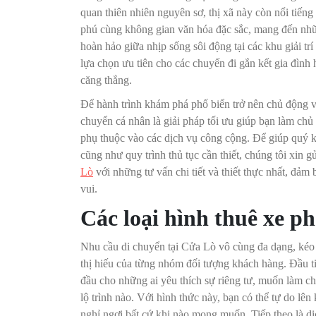
quan thiên nhiên nguyên sơ, thị xã này còn nổi tiếng
phú cùng không gian văn hóa đặc sắc, mang đến những
hoàn hảo giữa nhịp sống sôi động tại các khu giải trí
lựa chọn ưu tiên cho các chuyến đi gắn kết gia đìn
căng thẳng.
Để hành trình khám phá phố biển trở nên chủ động và
chuyển cá nhân là giải pháp tối ưu giúp bạn làm chủ 
phụ thuộc vào các dịch vụ công cộng. Để giúp quý 
cũng như quy trình thủ tục cần thiết, chúng tôi xin
Lò
với những tư vấn chi tiết và thiết thực nhất, đảm
vui.
Các loại hình thuê xe ph
Nhu cầu di chuyển tại Cửa Lò vô cùng đa dạng, kéo t
thị hiếu của từng nhóm đối tượng khách hàng. Đầu tiê
đầu cho những ai yêu thích sự riêng tư, muốn làm c
lộ trình nào. Với hình thức này, bạn có thể tự do lê
nghỉ ngơi bất cứ khi nào mong muốn. Tiếp theo là dị