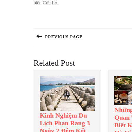
biển Cửa Lò.
Điều
hướng
bài
PREVIOUS PAGE
Previous
viết
post:
Related Post
Nhữn
Kinh Nghiệm Du
Quan 
Lịch Phan Rang 3
Biết 
Ngày 2 Đêm Kết