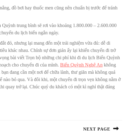
nắng, đồ bơi hay thuốc men cũng nên chuẩn bị trước để tránh
ển Quỳnh trung bình sẽ rơi vào khoảng 1.800.000 – 2.600.000
chuyến du lịch biển ngắn ngày.
ắt đỏ, nhưng lại mang đến một trải nghiệm vừa đủ: dễ di
iêu khác nhau. Chính sự đơn giản ấy lại khiến chuyến đi trở
ọng bài viết Trọn bộ những chi phí khi đi du lịch Biển Quỳnh
 hoạch cho chuyến đi của mình.
Biển Quỳnh Nghệ An
không
Nếu bạn đang cần một nơi để chữa lành, thư giãn mà không quá
hể nào bỏ qua. Và đôi khi, một chuyến đi trọn vẹn không nằm ở
hi quay trở lại. Chúc quý du khách có một kì nghỉ thật đáng
NEXT PAGE