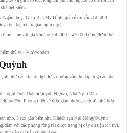
ăng xe và phí cao tốc, tổng chi phí cho một xe có thể rơi vào
khá tiết kiệm.
ớc Ngầm hoặc Giáp Bát, Mỹ Đình, giá vé rơi vào 350.000 –
 và tiết kiệm thời gian nghỉ ngơi.
n limousine với giá khoảng 350.000 – 450.000 đồng/lượt đưa
n Quỳnh
 mạnh như các khu du lịch lớn, nhưng vẫn đủ đáp ứng các nhu
ư nhà nghỉ Đức Thành(Quỳnh Nghĩa), Nhà Nghỉ Bảo
 đồng/đêm. Phòng thiết kế đơn giản nhưng sạch sẽ, phù hợp
h sạn nhỏ, 3 sao gần biển như Khách sạn Núi Hồng(Quỳnh
đêm với các phòng rộng rãi được trang bị đầy đủ tiện ích tivi,
ọi thứ đều đạt tiêu chuẩn 3 sao.