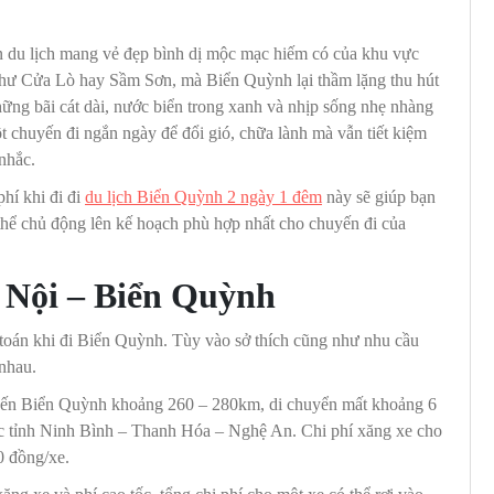
 du lịch mang vẻ đẹp bình dị mộc mạc hiếm có của khu vực
hư Cửa Lò hay Sầm Sơn, mà Biển Quỳnh lại thầm lặng thu hút
hững bãi cát dài, nước biển trong xanh và nhịp sống nhẹ nhàng
 chuyến đi ngắn ngày để đổi gió, chữa lành mà vẫn tiết kiệm
nhắc.
hí khi đi đi
du lịch Biển Quỳnh 2 ngày 1 đêm
này sẽ giúp bạn
ó thể chủ động lên kế hoạch phù hợp nhất cho chuyến đi của
à Nội – Biển Quỳnh
h toán khi đi Biển Quỳnh. Tùy vào sở thích cũng như nhu cầu
nhau.
đến Biển Quỳnh khoảng 260 – 280km, di chuyển mất khoảng 6
các tỉnh Ninh Bình – Thanh Hóa – Nghệ An. Chi phí xăng xe cho
00 đồng/xe.