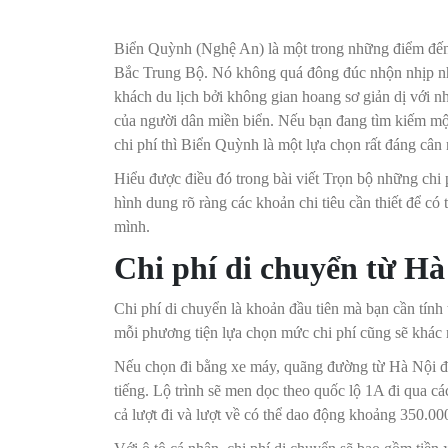
Biển Quỳnh (Nghệ An) là một trong những điểm đến
Bắc Trung Bộ. Nó không quá đông đúc nhộn nhịp n
khách du lịch bởi không gian hoang sơ giản dị với n
của người dân miền biển. Nếu bạn đang tìm kiếm một
chi phí thì Biển Quỳnh là một lựa chọn rất đáng cân 
Hiểu được điều đó trong bài viết Trọn bộ những chi p
hình dung rõ ràng các khoản chi tiêu cần thiết để c
mình.
Chi phí di chuyển từ H
Chi phí di chuyển là khoản đầu tiên mà bạn cần tín
mỗi phương tiện lựa chọn mức chi phí cũng sẽ khác 
Nếu chọn đi bằng xe máy, quãng đường từ Hà Nội 
tiếng. Lộ trình sẽ men dọc theo quốc lộ 1A đi qua 
cả lượt đi và lượt về có thể dao động khoảng 350.0