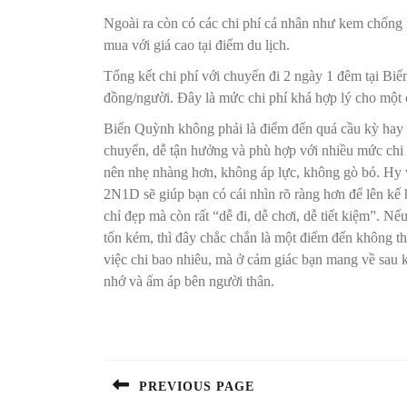
Ngoài ra còn có các chi phí cá nhân như kem chống 
mua với giá cao tại điểm du lịch.
Tổng kết chi phí với chuyến đi 2 ngày 1 đêm tại Bi
đồng/người. Đây là mức chi phí khá hợp lý cho một 
Biển Quỳnh không phải là điểm đến quá cầu kỳ hay đ
chuyển, dễ tận hưởng và phù hợp với nhiều mức chi t
nên nhẹ nhàng hơn, không áp lực, không gò bó. Hy v
2N1D sẽ giúp bạn có cái nhìn rõ ràng hơn để lên kế
chỉ đẹp mà còn rất “dễ đi, dễ chơi, dễ tiết kiệm”. 
tốn kém, thì đây chắc chắn là một điểm đến không t
việc chi bao nhiêu, mà ở cảm giác bạn mang về sau k
nhớ và ấm áp bên người thân.
Điều
hướng
bài
PREVIOUS PAGE