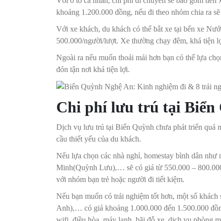
Với ô tô cá nhân, chi phí di chuyển sẽ bao gồm tiền x
khoảng 1.200.000 đồng, nếu đi theo nhóm chia ra sẽ 
Với xe khách, du khách có thể bắt xe tại bến xe Nư
500.000/người/lượt. Xe thường chạy đêm, khá tiện lợi
Ngoài ra nếu muốn thoải mái hơn bạn có thể lựa chọ
đón tận nơi khá tiện lợi.
Chi phí lưu trú tại Biể
Dịch vụ lưu trú tại Biển Quỳnh chưa phát triển quá
cầu thiết yếu của du khách.
Nếu lựa chọn các nhà nghỉ, homestay bình dân nh
Minh(Quỳnh Lưu),… sẽ có giá từ 550.000 – 800.000
với nhóm bạn trẻ hoặc người đi tiết kiệm.
Nếu bạn muốn có trải nghiệm tốt hơn, một số khác
Anh),… có giá khoảng 1.000.000 đến 1.500.000 đồng/
wifi, điều hòa, máy lạnh, bãi đỗ xe, dịch vụ phòng m