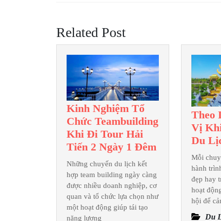
Previous
viết
post:
Related Post
Kinh Nghiệm Tổ
Theo 
Chức Teambuilding
Vị Kh
Khi Đi Tour Hải
Du Lị
Kinh
Tiến 2 Ngày 1 Đêm
Nghiệm
Mỗi chuy
Những chuyến du lịch kết
hành trì
Tổ
hợp team building ngày càng
đẹp hay 
Chức
được nhiều doanh nghiệp, cơ
hoạt động
Teambuilding
quan và tổ chức lựa chọn như
hội để c
một hoạt động giúp tái tạo
Khi
Du L
năng lượng