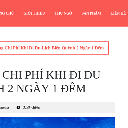
NG CHỦ
GIỚI THIỆU
THƯ NGỎ
SẢN PHẨM
LIÊN HỆ
g Chi Phí Khi Đi Du Lịch Biển Quỳnh 2 Ngày 1 Đêm
HI PHÍ KHI ĐI DU
H 2 NGÀY 1 ĐÊM
ments
3:59 chiều