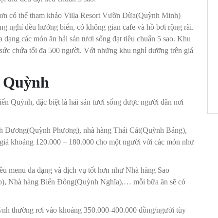
 hơn có thể tham khảo Villa Resort Vườn Dừa(Quỳnh Minh)
g nghỉ đều hướng biển, có không gian cafe và hồ bơi rộng rãi.
ạng các món ăn hải sản tươi sống đạt tiêu chuẩn 5 sao. Khu
sức chứa tối đa 500 người. Với những khu nghỉ dưỡng trên giá
ển Quỳnh
ển Quỳnh, đặc biệt là hải sản tươi sống được người dân nơi
Ánh Dương(Quỳnh Phương), nhà hàng Thái Cát(Quỳnh Bảng),
ó giá khoảng 120.000 – 180.000 cho một người với các món như
iều menu đa dạng và dịch vụ tốt hơn như Nhà hàng Sao
), Nhà hàng Biển Đông(Quỳnh Nghĩa),… mỗi bữa ăn sẽ có
uỳnh thường rơi vào khoảng 350.000-400.000 đồng/người tùy