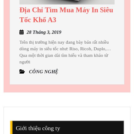
Địa Chỉ Tìm Mua Máy In Siêu
Địa
Tốc Khổ A3
Chỉ
28
28 Tháng 3, 2019
Tìm
Tháng
Mua
Trên thị trường hiện nay đang bày bán rất nhiều
3,
dòng máy in siêu tốc như: Riso, Ricoh, Duplo,…
Máy
2019
Qua một thời gian dài tìm hiểu và tham khảo từ
In
người
Siêu
CÔNG NGHỆ
Tốc
Khổ
A3
Giới thiệu công ty