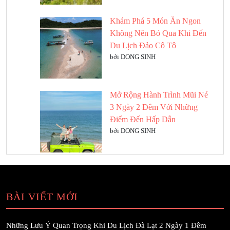
Khám Phá 5 Món Ăn Ngon
Không Nên Bỏ Qua Khi Đến
Du Lịch Đảo Cô Tô
bởi DONG SINH
Mở Rộng Hành Trình Mũi Né
3 Ngày 2 Đêm Với Những
Điểm Đến Hấp Dẫn
bởi DONG SINH
BÀI VIẾT MỚI
Những Lưu Ý Quan Trọng Khi Du Lịch Đà Lạt 2 Ngày 1 Đêm