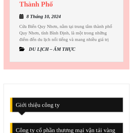
Cửa
Thành Phố
Biển
8
8 Tháng 10, 2024
Quy
Tháng
Nhơn:
Cửa Biển Quy Nhơn, nằm tại trung tâm thành phố
10,
Quy Nhơn, tỉnh Bình Định, là một trong những
Cửa
2024
điểm đến du lịch nổi tiếng và mang nhiều giá trị
Ngõ
DU LỊCH – ẨM THỰC
Huyền
Thoại
Giữa
Lòng
Thành
Phố
Giới thiệu công ty
Công ty cổ phần thương mại vận tải vàng