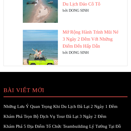
Du Lịch Đảo Cô Tô
bởi DONG SINH
Mở Rộng Hành Trình Mũi Né
3 Ngày 2 Đêm Với Những
Điểm Đến Hấp Dẫn
bởi DONG SINH
BÀI VIẾT MỚI
Những Lưu Ý Quan Trọng Khi Du Lịch Đà Lạt 2 Ngày 1 Đêm
Khám Phá Trọn Bộ Dịch Vụ Tour Đà Lạt 3 Ngày 2 Đêm
Khám Phá 5 Địa Điểm Tổ Chức Teambuilding Lý Tưởng Tại Đồ