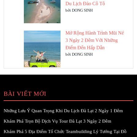
Du Lịch Đảo Cô Tô
bởi DONG SINH
Mở Rộng Hành Trình Mũi Né
3 Ngày 2 Đêm Với Những
Điểm Đến Hấp Dẫn
bởi DONG SINH
BÀI VIẾT MỚI
Những Lưu Ý Quan Trọng Khi Du Lịch Đà Lạt 2 Ngày 1 Đêm
Khám Phá Trọn Bộ Dịch Vụ Tour Đà Lạt 3 Ngày 2 Đêm
Khám Phá 5 Địa Điểm Tổ Chức Teambuilding Lý Tưởng Tại Đồ