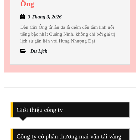
Trải
Ông
Nghiệm
3
3 Tháng 3, 2026
Dịch
Tháng
Vụ
Đền Cửa Ông từ lâu đã là điểm đến tâm linh nổi
3,
tiếng bậc nhất Quảng Ninh, không chỉ bởi giá trị
Bao
2026
lịch sử gắn liền với Hưng Nhượng Đại
Gồm
Du Lịch
Trong
Giá
Vé
Đền
Cửa
Ông
Giới thiệu công ty
Công ty cổ phần thương mại vận tải vàng