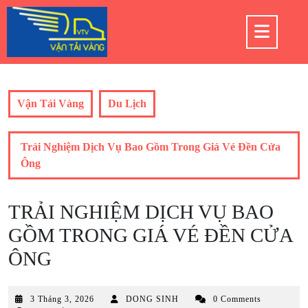
Skip
to
Op
content
But
Vận Tải Vàng
Du Lịch
Trải Nghiệm Dịch Vụ Bao Gồm Trong Giá Vé Đền Cửa
Ông
TRẢI NGHIỆM DỊCH VỤ BAO
GỒM TRONG GIÁ VÉ ĐỀN CỬA
ÔNG
3
3 Tháng 3, 2026
DONG SINH
0 Comments