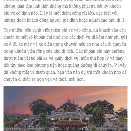
không gian tâm linh linh thiêng mà không phải trả bất kỳ khoản
phí vé cố định nào. Đây là một điểm cộng rất lớn, đặc biệt với
những đoàn khách đông người, gia đình hoặc người cao tuổi đi lễ.
Tuy nhiên, bên cạnh việc miễn phí vé vào cổng, du khách vẫn cần
chuẩn bị một số khoản chi nhỏ cho các dịch vụ đi kèm như phí gửi
xe ô tô, xe máy và xe điện trung chuyển nếu có nhu cầu di chuyển
trong khuôn viên rộng của khu di tích. Các khoản phí này thường
được niêm yết tại bãi xe và quầy dịch vụ, mức thu hợp lý và thay
đổi tùy theo loại phương tiện hoặc quãng đường di chuyển. Vì vậy,
dù không mất vé tham quan, bạn vẫn nên dự trù một khoản nhỏ để
chuyến đi diễn ra trọn vẹn và thoải mái hơn.