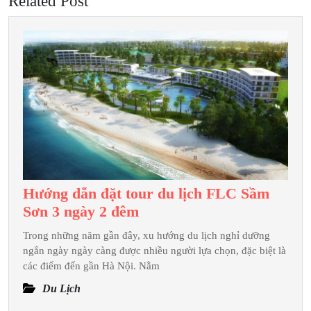
Related Post
Hướng dẫn đặt tour du lịch FLC Sầm
Hướng
Sơn 3 ngày 2 đêm
dẫn
Trong những năm gần đây, xu hướng du lịch nghỉ dưỡng
đặt
ngắn ngày ngày càng được nhiều người lựa chọn, đặc biệt là
tour
các điểm đến gần Hà Nội. Nằm
du
Du Lịch
lịch