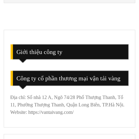
Thác
Bản
Giốc
Cao
Bằng
Du
Lịch
Giới thiệu công ty
Công ty cổ phần thương mại vận tải vàng
Địa chỉ: Số nhà 12 A, Ngõ 74/28 Phố Thượng Thanh, Tổ
11, Phường Thượng Thanh, Quận Long Biên, TP.Hà Nội.
Website: https://vantaivang.com/