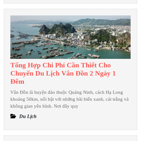
FLC
Sầm
Sơn
3
ngày
2
đêm
Tổng Hợp Chi Phí Cần Thiết Cho
Chuyến Du Lịch Vân Đồn 2 Ngày 1
Tổng
Đêm
Hợp
Vân Đồn là huyện đảo thuộc Quảng Ninh, cách Hạ Long
Chi
khoảng 50km, nổi bật với những bãi biển xanh, cát trắng và
Phí
không gian yên bình. Nơi đây quy
Cần
Du Lịch
Thiết
Cho
Chuyến