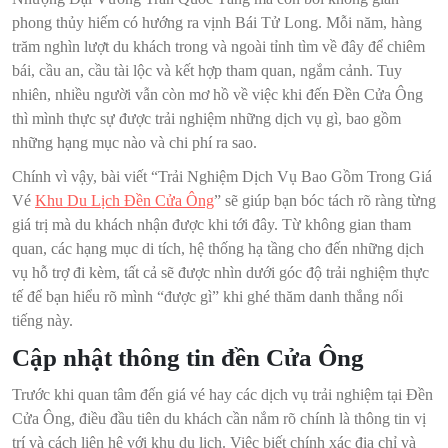
phong thủy hiếm có hướng ra vịnh Bái Tử Long. Mỗi năm, hàng
trăm nghìn lượt du khách trong và ngoài tỉnh tìm về đây để chiêm
bái, cầu an, cầu tài lộc và kết hợp tham quan, ngắm cảnh. Tuy
nhiên, nhiều người vẫn còn mơ hồ về việc khi đến Đền Cửa Ông
thì mình thực sự được trải nghiệm những dịch vụ gì, bao gồm
những hạng mục nào và chi phí ra sao.
Chính vì vậy, bài viết “Trải Nghiệm Dịch Vụ Bao Gồm Trong Giá
Vé
Khu Du Lịch Đền Cửa Ông
” sẽ giúp bạn bóc tách rõ ràng từng
giá trị mà du khách nhận được khi tới đây. Từ không gian tham
quan, các hạng mục di tích, hệ thống hạ tầng cho đến những dịch
vụ hỗ trợ đi kèm, tất cả sẽ được nhìn dưới góc độ trải nghiệm thực
tế để bạn hiểu rõ mình “được gì” khi ghé thăm danh thắng nổi
tiếng này.
Cập nhật thông tin đền Cửa Ông
Trước khi quan tâm đến giá vé hay các dịch vụ trải nghiệm tại Đền
Cửa Ông, điều đầu tiên du khách cần nắm rõ chính là thông tin vị
trí và cách liên hệ với khu du lịch. Việc biết chính xác địa chỉ và