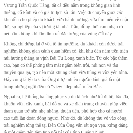
Vương Trần Quốc Tảng, tất cả đều nằm trong không gian linh
thiêng, cổ kính và có giá trị lịch sử lớn. Việc di chuyển giữa các
khu đền cho phép du khách vừa hành hương, vừa tìm hiểu về cuộc
đời, sự nghiệp của vị tướng tài nhà Trần, đồng thời cảm nhận rõ
nét bầu không khí tâm linh rất đặc trưng của vùng đất này.
Không chỉ dừng lại ở yếu tố tín ngưỡng, du khách còn được trải
nghiệm không gian cảnh quan hiếm có, khi khu đền nằm trên triền
núi hướng thẳng ra vịnh Bái Tử Long xanh biếc. Từ các bậc thềm
cao, bạn có thể phóng tầm mắt ngắm biển trời, núi non và tàu
thuyền qua lại, tạo nên một khung cảnh vừa hùng vĩ vừa yên bình.
Đây cũng là lý do Cửa Ông được nhiều người đánh giá là một
trong những ngôi đền có “view” đẹp nhất miền Bắc.
Ngoài ra, hệ thống hạ tầng phục vụ du khách như lối đi bộ, bậc đá,
khuôn viên cây xanh, bãi đỗ xe và xe điện trung chuyển giúp việc
tham quan trở nên nhẹ nhàng, thuận tiện, phù hợp cho cả người
cao tuổi lẫn đoàn đông người. Nhờ đó, dù không thu vé vào cổng,
trải nghiệm tổng thể tại Đền Cửa Ông vẫn rất trọn vẹn, xứng đáng
là một điểm đến tâm linh nổi bật của tỉnh Quảng Ninh.