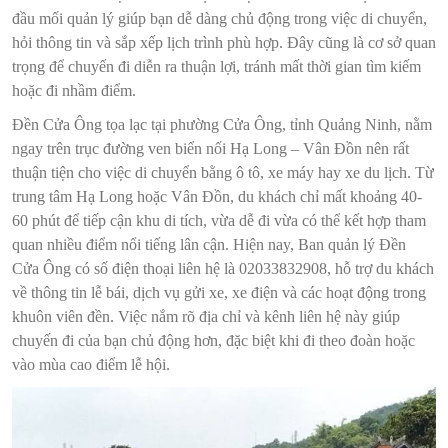
đầu mối quản lý giúp bạn dễ dàng chủ động trong việc di chuyển,
hỏi thông tin và sắp xếp lịch trình phù hợp. Đây cũng là cơ sở quan
trọng để chuyến đi diễn ra thuận lợi, tránh mất thời gian tìm kiếm
hoặc đi nhầm điểm.
Đền Cửa Ông tọa lạc tại phường Cửa Ông, tỉnh Quảng Ninh, nằm
ngay trên trục đường ven biển nối Hạ Long – Vân Đồn nên rất
thuận tiện cho việc di chuyển bằng ô tô, xe máy hay xe du lịch. Từ
trung tâm Hạ Long hoặc Vân Đồn, du khách chỉ mất khoảng 40-
60 phút để tiếp cận khu di tích, vừa dễ đi vừa có thể kết hợp tham
quan nhiều điểm nổi tiếng lân cận. Hiện nay, Ban quản lý Đền
Cửa Ông có số điện thoại liên hệ là 02033832908, hỗ trợ du khách
về thông tin lễ bái, dịch vụ gửi xe, xe điện và các hoạt động trong
khuôn viên đền. Việc nắm rõ địa chỉ và kênh liên hệ này giúp
chuyến đi của bạn chủ động hơn, đặc biệt khi đi theo đoàn hoặc
vào mùa cao điểm lễ hội.