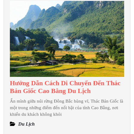
Du
Lịch
Vân
Đồn
2
Ngày
1
Đêm
Hướng Dẫn Cách Di Chuyển Đến Thác
Hướng
Bản Giốc Cao Bằng Du Lịch
Dẫn
Ẩn mình giữa núi rừng Đông Bắc hùng vĩ, Thác Bản Giốc là
Cách
một trong những điểm đến nổi bật của tỉnh Cao Bằng, nơi
Di
khiến du khách không khỏi
Chuyển
Du Lịch
Đến