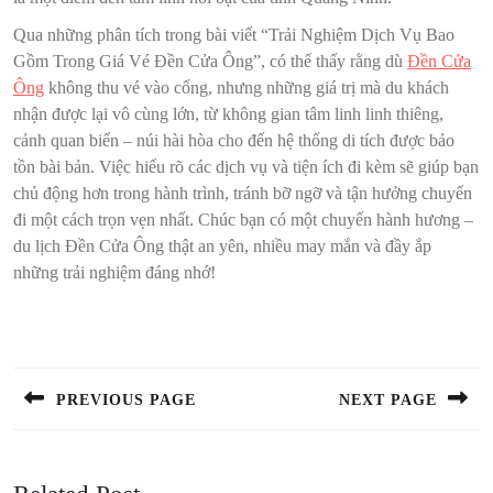
Qua những phân tích trong bài viết “Trải Nghiệm Dịch Vụ Bao
Gồm Trong Giá Vé Đền Cửa Ông”, có thể thấy rằng dù
Đền Cửa
Ông
không thu vé vào cổng, nhưng những giá trị mà du khách
nhận được lại vô cùng lớn, từ không gian tâm linh linh thiêng,
cảnh quan biển – núi hài hòa cho đến hệ thống di tích được bảo
tồn bài bản. Việc hiểu rõ các dịch vụ và tiện ích đi kèm sẽ giúp bạn
chủ động hơn trong hành trình, tránh bỡ ngỡ và tận hưởng chuyến
đi một cách trọn vẹn nhất. Chúc bạn có một chuyến hành hương –
du lịch Đền Cửa Ông thật an yên, nhiều may mắn và đầy ắp
những trải nghiệm đáng nhớ!
Điều
hướng
bài
PREVIOUS PAGE
NEXT PAGE
viết
Previous
Next
post:
post: