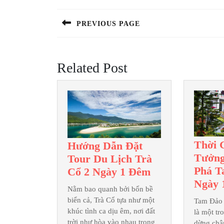
hướng
bài
PREVIOUS PAGE
Previous
viết
post:
Related Post
Thời 
Hướng Dẫn Đặt
Tưởn
Tour Du Lịch Trà
Phá T
Hướng
Cổ 2 Ngày 1 Đêm
Ngày 
Dẫn
Nằm bao quanh bởi bốn bề
Đặt
biển cả, Trà Cổ tựa như một
Tam Đảo 
Tour
khúc tình ca dịu êm, nơi đất
là một t
Du
trời như hòa vào nhau trong
dừng châ