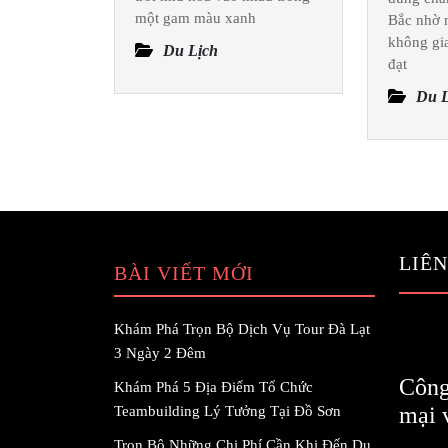
một gam màu xanh
Bắc nhờ n
Lịch
không gi
Trà
Du Lịch
đạt
Cổ
Du L
2
Ngày
1
Đêm
LIÊN
BÀI VIẾT MỚI
Khám Phá Trọn Bộ Dịch Vụ Tour Đà Lạt
3 Ngày 2 Đêm
Công
Khám Phá 5 Địa Điểm Tổ Chức
mại 
Teambuilding Lý Tưởng Tại Đồ Sơn
Trọn Bộ Những Chi Phí Cần Khi Đến Du