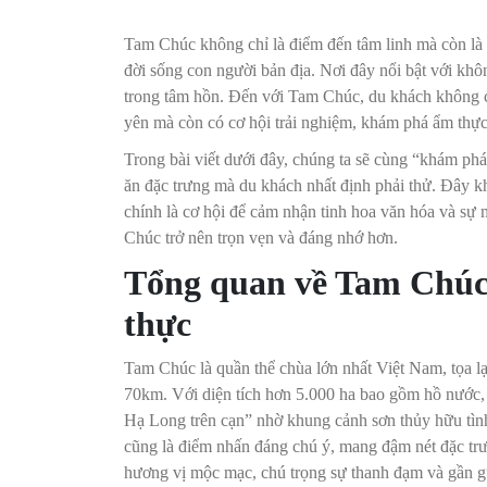
Tam Chúc không chỉ là điểm đến tâm linh mà còn là k
đời sống con người bản địa. Nơi đây nổi bật với khô
trong tâm hồn. Đến với Tam Chúc, du khách không c
yên mà còn có cơ hội trải nghiệm, khám phá ẩm thực
Trong bài viết dưới đây, chúng ta sẽ cùng “khám ph
ăn đặc trưng mà du khách nhất định phải thử. Đây k
chính là cơ hội để cảm nhận tinh hoa văn hóa và s
Chúc trở nên trọn vẹn và đáng nhớ hơn.
Tổng quan về Tam Chúc 
thực
Tam Chúc là quần thể chùa lớn nhất Việt Nam, tọa 
70km. Với diện tích hơn 5.000 ha bao gồm hồ nước, 
Hạ Long trên cạn” nhờ khung cảnh sơn thủy hữu tìn
cũng là điểm nhấn đáng chú ý, mang đậm nét đặc tr
hương vị mộc mạc, chú trọng sự thanh đạm và gần gũi