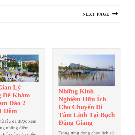
NEXT PAGE
Next
post:
Gian Lý
Những Kinh
g Để Khám
Nghiệm Hữu Ích
am Đảo 2
Cho Chuyến Đi
Thời
1 Đêm
Tâm Linh Tại Bạch
Gian
Những
từ lâu đã được xem
Đằng Giang
Lý
rong những điểm
Kinh
Tưởng
Trong từng dòng chảy lịch sử
n hấp dẫn của miền