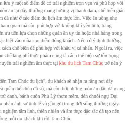
 lưu ý một số điểm để có trải nghiệm trọn vẹn và phù hợp với
 món ăn tại đây thường mang hương vị thanh đạm, chế biến giản
 đà như ở các điểm du lịch ẩm thực lớn. Việc ăn uống nhẹ
 tham quan mà còn phù hợp với không khí yên tĩnh, trang
n ưu tiên lựa chọn những quán ăn uy tín hoặc nhà hàng trong
đặc biệt vào mùa cao điểm đông khách. Nếu có ý định thưởng
 cách chế biến để phù hợp với khẩu vị cá nhân. Ngoài ra, việc
hạn chế lãng phí thực phẩm cũng là cách thể hiện sự tôn trọng
huyến trải nghiệm ẩm thực tại
khu du lịch Tam Chúc
trở nên ý
đến Tam Chúc du lịch”, du khách sẽ nhận ra rằng nơi đây
 và quần thể chùa đồ sộ, mà còn bởi những món ăn dân dã mang
 trứ danh, bánh cuốn Phủ Lý thơm mềm, đến chuối ngự Đại
u phản ánh sự tinh tế và gần gũi trong đời sống thường ngày
i nghiệm tâm linh, thiên nhiên và ẩm thực đặc sắc đã tạo nên
 lòng mỗi du khách khi rời Tam Chúc.