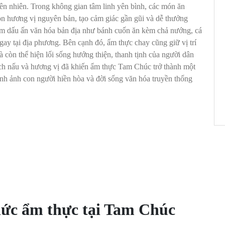
iên nhiên. Trong không gian tâm linh yên bình, các món ăn
rọn hương vị nguyên bản, tạo cảm giác gần gũi và dễ thưởng
m dấu ấn văn hóa bản địa như bánh cuốn ăn kèm chả nướng, cá
ay tại địa phương. Bên cạnh đó, ẩm thực chay cũng giữ vị trí
còn thể hiện lối sống hướng thiện, thanh tịnh của người dân
ách nấu và hương vị đã khiến ẩm thực Tam Chúc trở thành một
ình ảnh con người hiền hòa và đời sống văn hóa truyền thống
hức ẩm thực tại Tam Chúc