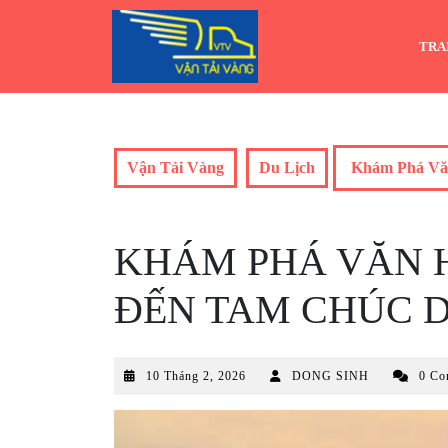
Skip
to
TRA
content
Vận Tải Vàng
Du Lịch
Khám Phá Vă
KHÁM PHÁ VĂN 
ĐẾN TAM CHÚC D
10
10 Tháng 2, 2026
DONG SINH
0 Co
Tháng
2,
2026