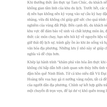
Khi thưởng thức ẩm thực tại Tam Chúc, du khách nên
không gian tâm linh của khu du lịch. Trước hết, các
dị nên bạn không nên kỳ vọng vào sự cầu kỳ hay đậm
nhàng, vừa đủ không chỉ giúp giữ sức cho quá trình
nghiêm của vùng đất Phật. Bên cạnh đó, du khách nê
khu vực để đảm bảo vệ sinh và chất lượng món ăn, 
thức các món chay, bạn nên hỏi kỹ về nguyên liệu và
giữ thái độ lịch sự, tránh gây ồn ào khi ăn uống và 
văn hóa địa phương. Những lưu ý nhỏ này sẽ giúp c
nghĩa và dễ chịu hơn.
Khép lại hành trình “khám phá văn hóa ẩm thực khi 
không chỉ hấp dẫn bởi cảnh quan sơn thủy hữu tình
đậm hồn quê Ninh Bình. Từ cá kho niêu đất Vũ Đại
Hoàng tiến vua hay gà ri nướng vàng ruộm, tất cả đề
của người dân địa phương. Chính sự kết hợp giữa trả
một chuyến đi trọn vẹn, để lại dư vị khó quên trong
Điều