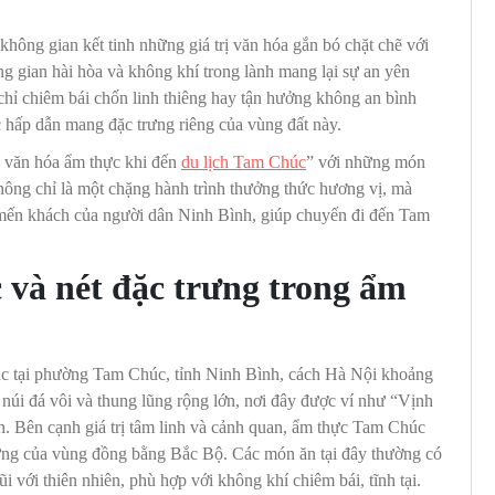
hông gian kết tinh những giá trị văn hóa gắn bó chặt chẽ với
ng gian hài hòa và không khí trong lành mang lại sự an yên
hỉ chiêm bái chốn linh thiêng hay tận hưởng không an bình
 hấp dẫn mang đặc trưng riêng của vùng đất này.
á văn hóa ẩm thực khi đến
du lịch Tam Chúc
” với những món
hông chỉ là một chặng hành trình thưởng thức hương vị, mà
ự mến khách của người dân Ninh Bình, giúp chuyến đi đến Tam
và nét đặc trưng trong ẩm
lạc tại phường Tam Chúc, tỉnh Ninh Bình, cách Hà Nội khoảng
núi đá vôi và thung lũng rộng lớn, nơi đây được ví như “Vịnh
h.
Bên cạnh giá trị tâm linh và cảnh quan, ẩm thực Tam Chúc
ưng của vùng đồng bằng Bắc Bộ. Các món ăn tại đây thường có
 với thiên nhiên, phù hợp với không khí chiêm bái, tĩnh tại.