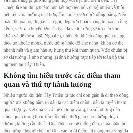
và mặc trang phục không phù hợp với đặc thù điểm đến. Tây
Thiên là khu du lịch tâm linh kết hợp leo núi, đi bộ nhiều và thời
tiết trên cao thường mát hơn, ẩm hơn so với dưới đồng bằng. Nếu
mặc đồ quá bó, đi giày cao gót, dép trơn hoặc mang túi xách cồng
kềnh, việc di chuyển lên các bậc đá và lối rừng sẽ trở nên khó
khăn và dễ trượt ngã. Ngoài ra, nhiều du khách cũng quên mang
theo áo khoác mỏng, nước uống hoặc đồ che nắng, khiến cơ thể
nhanh mệt và giảm hẳn sự hứng thú khi tham quan. Việc chuẩn bị
sơ sài tưởng là nhỏ nhưng lại ảnh hưởng trực tiếp tới toàn bộ trải
nghiệm tại Tây Thiên.
Không tìm hiểu trước các điểm tham
quan và thứ tự hành hương
Nhiều người khi đến Tây Thiên tự túc chỉ đơn giản là đi theo dòng
người mà không nắm rõ đâu là các điểm chính, đâu là tuyến tham
quan hợp lý. Kết quả là có thể đi lòng vòng, bỏ sót những đền
chùa quan trọng hoặc tốn rất nhiều thời gian cho những đoạn
đường không cần thiết. Tây Thiên có hệ thống đền, chùa phân bố
theo từng tầng từ chân núi lên cao, mỗi điểm lại mang một ý nghĩa