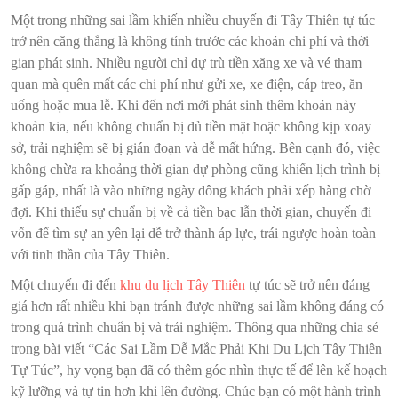
Một trong những sai lầm khiến nhiều chuyến đi Tây Thiên tự túc
trở nên căng thẳng là không tính trước các khoản chi phí và thời
gian phát sinh. Nhiều người chỉ dự trù tiền xăng xe và vé tham
quan mà quên mất các chi phí như gửi xe, xe điện, cáp treo, ăn
uống hoặc mua lễ. Khi đến nơi mới phát sinh thêm khoản này
khoản kia, nếu không chuẩn bị đủ tiền mặt hoặc không kịp xoay
sở, trải nghiệm sẽ bị gián đoạn và dễ mất hứng. Bên cạnh đó, việc
không chừa ra khoảng thời gian dự phòng cũng khiến lịch trình bị
gấp gáp, nhất là vào những ngày đông khách phải xếp hàng chờ
đợi. Khi thiếu sự chuẩn bị về cả tiền bạc lẫn thời gian, chuyến đi
vốn để tìm sự an yên lại dễ trở thành áp lực, trái ngược hoàn toàn
với tinh thần của Tây Thiên.
Một chuyến đi đến
khu du lịch Tây Thiên
tự túc sẽ trở nên đáng
giá hơn rất nhiều khi bạn tránh được những sai lầm không đáng có
trong quá trình chuẩn bị và trải nghiệm. Thông qua những chia sẻ
trong bài viết “Các Sai Lầm Dễ Mắc Phải Khi Du Lịch Tây Thiên
Tự Túc”, hy vọng bạn đã có thêm góc nhìn thực tế để lên kế hoạch
kỹ lưỡng và tự tin hơn khi lên đường. Chúc bạn có một hành trình