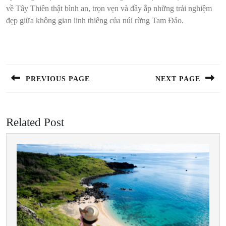
về Tây Thiên thật bình an, trọn vẹn và đầy ắp những trải nghiệm
đẹp giữa không gian linh thiêng của núi rừng Tam Đảo.
Điều
hướng
bài
PREVIOUS PAGE
NEXT PAGE
viết
Previous
Next
post:
post:
Related Post