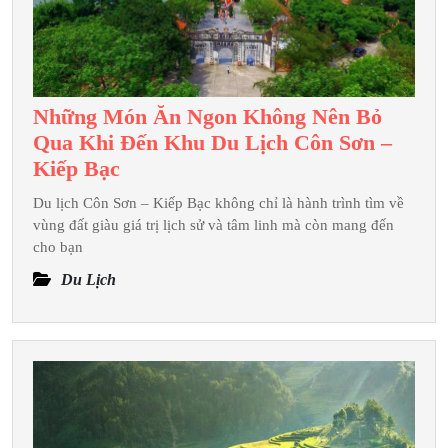
Những Món Ăn Ngon Không Nên Bỏ
Qua Khi Đến Khu Du Lịch Côn Sơn –
Những
Kiếp Bạc
Món
Du lịch Côn Sơn – Kiếp Bạc không chỉ là hành trình tìm về
Ăn
vùng đất giàu giá trị lịch sử và tâm linh mà còn mang đến
Ngon
cho bạn
Không
Du Lịch
Nên
Bỏ
Qua
Khi
Đến
Khu