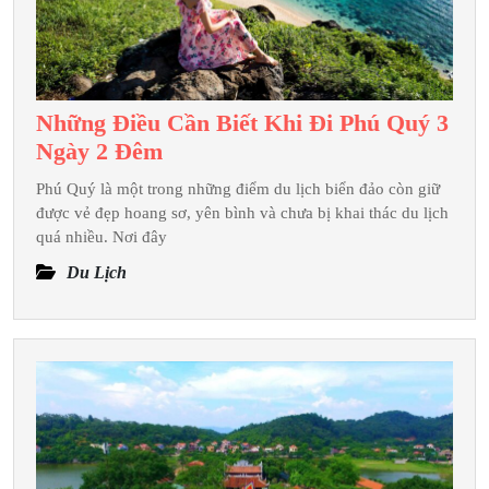
Những Điều Cần Biết Khi Đi Phú Quý 3
Những
Ngày 2 Đêm
Điều
Phú Quý là một trong những điểm du lịch biển đảo còn giữ
Cần
được vẻ đẹp hoang sơ, yên bình và chưa bị khai thác du lịch
Biết
quá nhiều. Nơi đây
Khi
Du Lịch
Đi
Phú
Quý
3
Ngày
2
Đêm