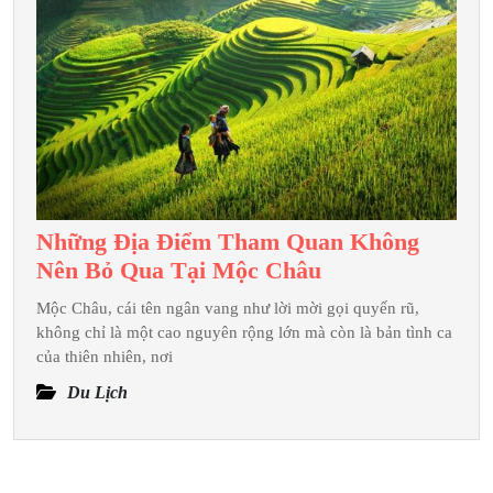
Du
Lịch Côn
Sơn
–
Kiếp
Bạc
Những Địa Điểm Tham Quan Không
Những
Nên Bỏ Qua Tại Mộc Châu
Địa
Mộc Châu, cái tên ngân vang như lời mời gọi quyến rũ,
Điểm
không chỉ là một cao nguyên rộng lớn mà còn là bản tình ca
Tham
của thiên nhiên, nơi
Quan
Du Lịch
Không
Nên
Bỏ