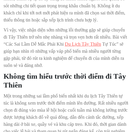
sót những chi tiết quan trọng trong khâu chuẩn bị. Không ít du
khách chỉ khi tới nơi mới phát hiện ra mình đã chọn sai thời điểm,
thiếu thông tin hoặc sắp xếp lịch trình chưa hợp lý.
Vì vậy, việc nhận diện sớm những lỗi thường gặp sẽ giúp chuyến
đi Tây Thiên trở nên nhẹ nhàng và trọn vẹn hơn rất nhiều. Bài viết
“Các Sai Lầm Dễ Mắc Phải Khi
Du Lịch Tây Thiên
Tự Túc” sẽ
giúp bạn nhìn rõ những vấp váp phổ biến mà nhiều người từng
gặp phải, từ đó rút ra kinh nghiệm để chuyến đi của mình diễn ra
suôn sẻ và đáng nhớ.
Không tìm hiểu trước thời điểm đi Tây
Thiên
Một trong những sai lầm phổ biến nhất khi du lịch Tây Thiên tự
túc là không xem trước thời điểm mình lên đường. Rất nhiều người
chọn đi đúng vào mùa lễ hội hoặc cuối tuần mà không lường trước
được lượng khách đổ về quá đông, dẫn đến cảnh tắc đường, xếp
hàng dài ở bãi xe, quầy vé và khu cáp treo. Khi đó, thời gian dành
cho việc lễ bái và tham quan bị rút ngắn đáng kể, còn trải nghiệm