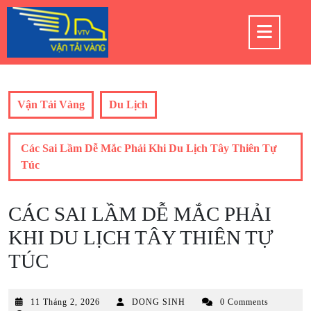
Skip
to
Op
content
But
Vận Tải Vàng
Du Lịch
Các Sai Lầm Dễ Mắc Phải Khi Du Lịch Tây Thiên Tự
Túc
CÁC SAI LẦM DỄ MẮC PHẢI
KHI DU LỊCH TÂY THIÊN TỰ
TÚC
11
11 Tháng 2, 2026
DONG SINH
0 Comments