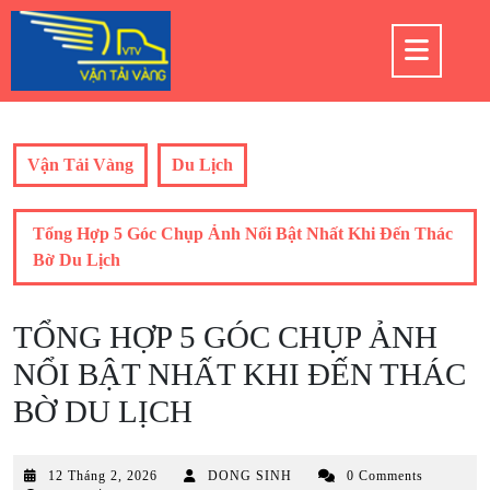
Skip
to
Op
content
But
Vận Tải Vàng
Du Lịch
Tổng Hợp 5 Góc Chụp Ảnh Nổi Bật Nhất Khi Đến Thác
Bờ Du Lịch
TỔNG HỢP 5 GÓC CHỤP ẢNH
NỔI BẬT NHẤT KHI ĐẾN THÁC
BỜ DU LỊCH
12
12 Tháng 2, 2026
DONG SINH
0 Comments