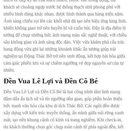
khách sẽ choáng ngợp trước hệ thống thạch nhũ phong phú với
nhiều hình dáng khác nhau, được hình thành qua hàng triệu năm.
Ánh sáng chiếu rọi lên các khối nhũ đá tạo nên hiệu ứng lung linh,
khiến không gian trở nên huyền bí và cuốn hút. Đây là địa điểm lý
tưởng để chụp những bức ảnh mang màu sắc nghệ thuật, với chiều
sâu không gian và ánh sáng độc đáo. Việc vừa khám phá cấu trúc
hang động vừa ghi lại những khoảnh khắc ấn tượng giúp trải
nghiệm tại Động Thác Bờ trở nên sinh động, kết hợp hài hòa giữa
cảm giác phiêu lưu và sự chiêm ngưỡng vẻ đẹp nguyên sơ của tự
nhiên.
Đền Vua Lê Lợi và Đền Cô Bé
Đền Vua Lê Lợi và Đền Cô Bé là hai công trình tâm linh mang
đậm dấu ấn lịch sử và tín ngưỡng dân gian, góp phần hoàn thiện
bức tranh văn hóa của khu di tích Thác Bờ. Các ngôi đền được
xây dựng với kiến trúc truyền thống, ẩn mình giữa núi rừng xanh
mát, tạo nên khung cảnh cổ kính và trang nghiêm. Khi check-in,
du khách thường chọn góc chụp toàn cảnh từ phía ngoài đền, kết