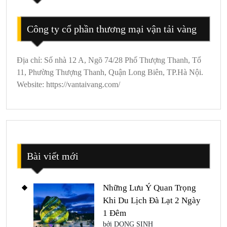
Tại
Măng
Công ty cổ phần thương mại vận tải vàng
Đen
2026
Địa chỉ: Số nhà 12 A, Ngõ 74/28 Phố Thượng Thanh, Tổ
11, Phường Thượng Thanh, Quận Long Biên, TP.Hà Nội.
Website: https://vantaivang.com/
Bài viết mới
Những Lưu Ý Quan Trọng
Khi Du Lịch Đà Lạt 2 Ngày
1 Đêm
bởi DONG SINH