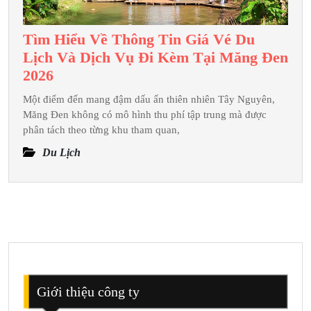
Tìm Hiểu Về Thông Tin Giá Vé Du
Lịch Và Dịch Vụ Đi Kèm Tại Măng Đen
Tìm
2026
Hiểu
Một điểm đến mang đậm dấu ấn thiên nhiên Tây Nguyên,
Về
Măng Đen không có mô hình thu phí tập trung mà được
Thông
phân tách theo từng khu tham quan,
Tin
Du Lịch
Giá
Vé
Du
Lịch
Và
Dịch
Vụ
Đi
Giới thiệu công ty
Kèm