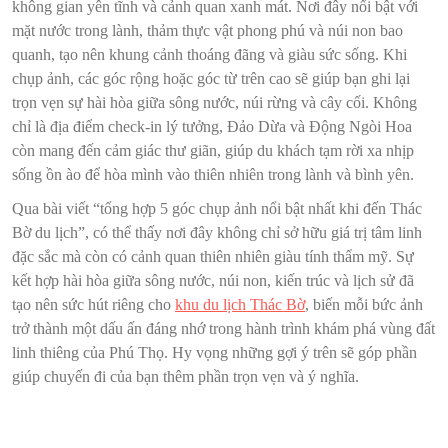
không gian yên tĩnh và cảnh quan xanh mát. Nơi đây nổi bật với
mặt nước trong lành, thảm thực vật phong phú và núi non bao
quanh, tạo nên khung cảnh thoáng đãng và giàu sức sống. Khi
chụp ảnh, các góc rộng hoặc góc từ trên cao sẽ giúp bạn ghi lại
trọn vẹn sự hài hòa giữa sông nước, núi rừng và cây cối. Không
chỉ là địa điểm check-in lý tưởng, Đảo Dừa và Động Ngòi Hoa
còn mang đến cảm giác thư giãn, giúp du khách tạm rời xa nhịp
sống ồn ào để hòa mình vào thiên nhiên trong lành và bình yên.
Qua bài viết “tổng hợp 5 góc chụp ảnh nổi bật nhất khi đến Thác
Bờ du lịch”, có thể thấy nơi đây không chỉ sở hữu giá trị tâm linh
đặc sắc mà còn có cảnh quan thiên nhiên giàu tính thẩm mỹ. Sự
kết hợp hài hòa giữa sông nước, núi non, kiến trúc và lịch sử đã
tạo nên sức hút riêng cho
khu du lịch Thác Bờ
, biến mỗi bức ảnh
trở thành một dấu ấn đáng nhớ trong hành trình khám phá vùng đất
linh thiêng của Phú Thọ. Hy vọng những gợi ý trên sẽ góp phần
giúp chuyến đi của bạn thêm phần trọn vẹn và ý nghĩa.
Điều