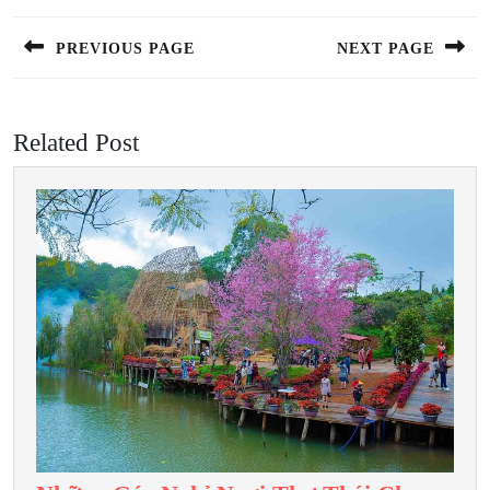
hướng
bài
PREVIOUS PAGE
NEXT PAGE
viết
Previous
Next
post:
post:
Related Post