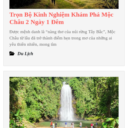
Đêm
Trọn Bộ Kinh Nghiệm Khám Phá Mộc
Trọn
Châu 2 Ngày 1 Đêm
Bộ
Được mệnh danh là “nàng thơ của núi rừng Tây Bắc”, Mộc
Kinh
Châu từ lâu đã trở thành điểm hẹn trong mơ của những ai
Nghiệm
yêu thiên nhiên, mong tìm
Khám
Du Lịch
Phá
Mộc
Châu
2
Ngày
1
Đêm