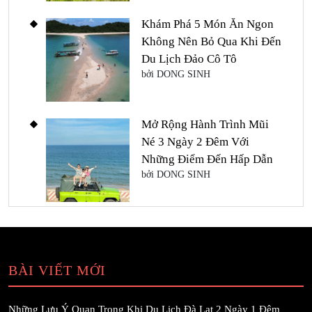
Khám Phá 5 Món Ăn Ngon
Không Nên Bỏ Qua Khi Đến
Du Lịch Đảo Cô Tô
bởi DONG SINH
Mở Rộng Hành Trình Mũi
Né 3 Ngày 2 Đêm Với
Những Điểm Đến Hấp Dẫn
bởi DONG SINH
BÀI VIẾT MỚI
Những Lưu Ý Quan Trọng Khi Du Lịch Đà Lạt 2 Ngày 1 Đêm