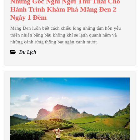
Những Góc Nghỉ Ngơi Thư Thái Cho
Hành Trình Khám Phá Măng Đen 2
Những
Ngày 1 Đêm
Góc
Măng Đen luôn biết cách chiều lòng những tâm hồn yêu
Nghỉ
thiên nhiên bằng bầu không khí se lạnh quanh năm và
Ngơi
những cánh rừng thông bạt ngàn xanh mướt.
Thư
Du Lịch
Thái
Cho
Hành
Trình
Khám
Phá
Măng
Đen
2
Ngày
1