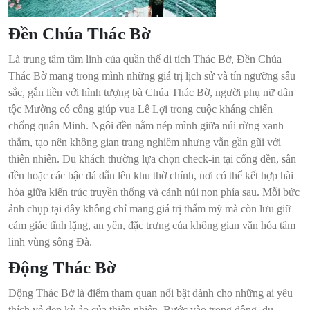
Đền Chúa Thác Bờ
Là trung tâm tâm linh của quần thể di tích Thác Bờ, Đền Chúa
Thác Bờ mang trong mình những giá trị lịch sử và tín ngưỡng sâu
sắc, gắn liền với hình tượng bà Chúa Thác Bờ, người phụ nữ dân
tộc Mường có công giúp vua Lê Lợi trong cuộc kháng chiến
chống quân Minh. Ngôi đền nằm nép mình giữa núi rừng xanh
thẳm, tạo nên không gian trang nghiêm nhưng vẫn gần gũi với
thiên nhiên. Du khách thường lựa chọn check-in tại cổng đền, sân
đền hoặc các bậc đá dẫn lên khu thờ chính, nơi có thể kết hợp hài
hòa giữa kiến trúc truyền thống và cảnh núi non phía sau. Mỗi bức
ảnh chụp tại đây không chỉ mang giá trị thẩm mỹ mà còn lưu giữ
cảm giác tĩnh lặng, an yên, đặc trưng của không gian văn hóa tâm
linh vùng sông Đà.
Động Thác Bờ
Động Thác Bờ là điểm tham quan nổi bật dành cho những ai yêu
thích vẻ đẹp kỳ ảo của thiên nhiên. Bước vào trong động, du