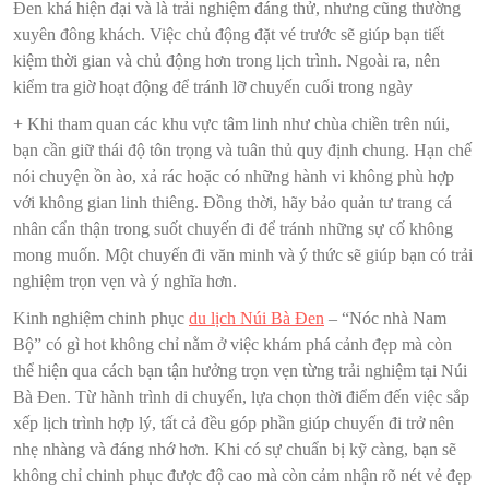
Đen khá hiện đại và là trải nghiệm đáng thử, nhưng cũng thường
xuyên đông khách. Việc chủ động đặt vé trước sẽ giúp bạn tiết
kiệm thời gian và chủ động hơn trong lịch trình. Ngoài ra, nên
kiểm tra giờ hoạt động để tránh lỡ chuyến cuối trong ngày
+ Khi tham quan các khu vực tâm linh như chùa chiền trên núi,
bạn cần giữ thái độ tôn trọng và tuân thủ quy định chung. Hạn chế
nói chuyện ồn ào, xả rác hoặc có những hành vi không phù hợp
với không gian linh thiêng. Đồng thời, hãy bảo quản tư trang cá
nhân cẩn thận trong suốt chuyến đi để tránh những sự cố không
mong muốn. Một chuyến đi văn minh và ý thức sẽ giúp bạn có trải
nghiệm trọn vẹn và ý nghĩa hơn.
Kinh nghiệm chinh phục
du lịch Núi Bà Đen
– “Nóc nhà Nam
Bộ” có gì hot không chỉ nằm ở việc khám phá cảnh đẹp mà còn
thể hiện qua cách bạn tận hưởng trọn vẹn từng trải nghiệm tại Núi
Bà Đen. Từ hành trình di chuyển, lựa chọn thời điểm đến việc sắp
xếp lịch trình hợp lý, tất cả đều góp phần giúp chuyến đi trở nên
nhẹ nhàng và đáng nhớ hơn. Khi có sự chuẩn bị kỹ càng, bạn sẽ
không chỉ chinh phục được độ cao mà còn cảm nhận rõ nét vẻ đẹp