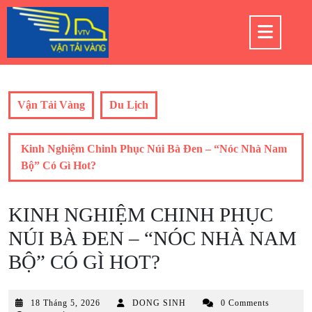
Skip
to
Op
content
But
Vận Tải Vàng
Du Lịch
Kinh Nghiệm Chinh Phục Núi Bà Đen – “Nóc Nhà Nam
Bộ” Có Gì Hot?
KINH NGHIỆM CHINH PHỤC
NÚI BÀ ĐEN – “NÓC NHÀ NAM
BỘ” CÓ GÌ HOT?
18
18 Tháng 5, 2026
DONG SINH
0 Comments