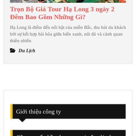
Trọn Bộ Giá Tour Hạ Long 3 ngày 2
Trọn
Đêm Bao Gồm Những Gì?
Bộ
Hạ Long là điểm đến nổi bật của miền Bắc, thu hút du khách
Giá
bởi sự kết hợp hài hòa giữa biển xanh, núi đá và cảnh quan
Tour
thiên nhiên
Hạ
Du Lịch
Long
3
ngày
2
Đêm
Bao
Gồm
Những
Giới thiệu công ty
Gì?