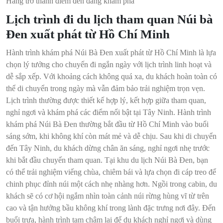
Hang trở thành điểm đến đáng khám phá
Lịch trình đi du lịch tham quan Núi bà
Đen xuất phát từ Hồ Chí Minh
Hành trình khám phá Núi Bà Đen xuất phát từ Hồ Chí Minh là lựa
chọn lý tưởng cho chuyến đi ngắn ngày với lịch trình linh hoạt và
dễ sắp xếp. Với khoảng cách không quá xa, du khách hoàn toàn có
thể di chuyển trong ngày mà vẫn đảm bảo trải nghiệm trọn vẹn.
Lịch trình thường được thiết kế hợp lý, kết hợp giữa tham quan,
nghỉ ngơi và khám phá các điểm nổi bật tại Tây Ninh. Hành trình
khám phá Núi Bà Đen thường bắt đầu từ Hồ Chí Minh vào buổi
sáng sớm, khi không khí còn mát mẻ và dễ chịu. Sau khi di chuyển
đến Tây Ninh, du khách dừng chân ăn sáng, nghỉ ngơi nhẹ trước
khi bắt đầu chuyến tham quan. Tại khu du lịch Núi Bà Đen, bạn
có thể trải nghiệm viếng chùa, chiêm bái và lựa chọn đi cáp treo để
chinh phục đỉnh núi một cách nhẹ nhàng hơn. Ngồi trong cabin, du
khách sẽ có cơ hội ngắm nhìn toàn cảnh núi rừng hùng vĩ từ trên
cao và tận hưởng bầu không khí trong lành đặc trưng nơi đây. Đến
buổi trưa, hành trình tạm chậm lại để du khách nghỉ ngơi và dùng