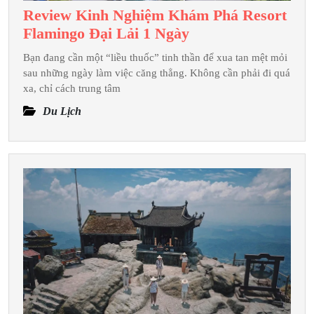
Review Kinh Nghiệm Khám Phá Resort
Review
Flamingo Đại Lải 1 Ngày
Kinh
Bạn đang cần một “liều thuốc” tinh thần để xua tan mệt mỏi
Nghiệm
sau những ngày làm việc căng thẳng. Không cần phải đi quá
Khám
xa, chỉ cách trung tâm
Phá
Du Lịch
Resort
Flamingo
Đại
Lải
1
Ngày