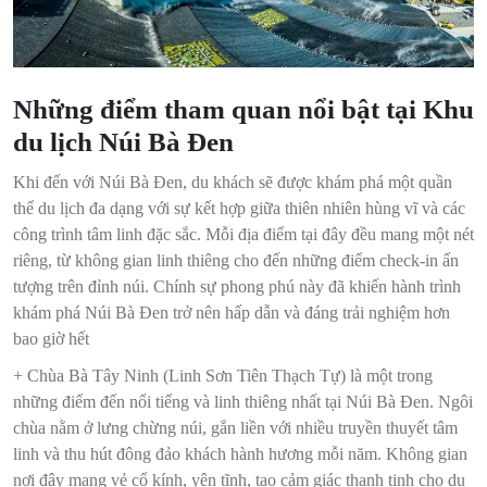
Những điểm tham quan nổi bật tại Khu
du lịch Núi Bà Đen
Khi đến với Núi Bà Đen, du khách sẽ được khám phá một quần
thể du lịch đa dạng với sự kết hợp giữa thiên nhiên hùng vĩ và các
công trình tâm linh đặc sắc. Mỗi địa điểm tại đây đều mang một nét
riêng, từ không gian linh thiêng cho đến những điểm check-in ấn
tượng trên đỉnh núi. Chính sự phong phú này đã khiến hành trình
khám phá Núi Bà Đen trở nên hấp dẫn và đáng trải nghiệm hơn
bao giờ hết
+ Chùa Bà Tây Ninh (Linh Sơn Tiên Thạch Tự) là một trong
những điểm đến nổi tiếng và linh thiêng nhất tại Núi Bà Đen. Ngôi
chùa nằm ở lưng chừng núi, gắn liền với nhiều truyền thuyết tâm
linh và thu hút đông đảo khách hành hương mỗi năm. Không gian
nơi đây mang vẻ cổ kính, yên tĩnh, tạo cảm giác thanh tịnh cho du