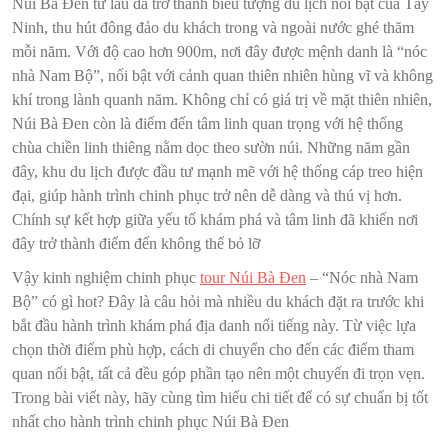
Núi Bà Đen từ lâu đã trở thành biểu tượng du lịch nổi bật của Tây
Ninh, thu hút đông đảo du khách trong và ngoài nước ghé thăm
mỗi năm. Với độ cao hơn 900m, nơi đây được mệnh danh là “nóc
nhà Nam Bộ”, nổi bật với cảnh quan thiên nhiên hùng vĩ và không
khí trong lành quanh năm. Không chỉ có giá trị về mặt thiên nhiên,
Núi Bà Đen còn là điểm đến tâm linh quan trọng với hệ thống
chùa chiền linh thiêng nằm dọc theo sườn núi. Những năm gần
đây, khu du lịch được đầu tư mạnh mẽ với hệ thống cáp treo hiện
đại, giúp hành trình chinh phục trở nên dễ dàng và thú vị hơn.
Chính sự kết hợp giữa yếu tố khám phá và tâm linh đã khiến nơi
đây trở thành điểm đến không thể bỏ lỡ
Vậy kinh nghiệm chinh phục
tour Núi Bà Đen
– “Nóc nhà Nam
Bộ” có gì hot? Đây là câu hỏi mà nhiều du khách đặt ra trước khi
bắt đầu hành trình khám phá địa danh nổi tiếng này. Từ việc lựa
chọn thời điểm phù hợp, cách di chuyển cho đến các điểm tham
quan nổi bật, tất cả đều góp phần tạo nên một chuyến đi trọn vẹn.
Trong bài viết này, hãy cùng tìm hiểu chi tiết để có sự chuẩn bị tốt
nhất cho hành trình chinh phục Núi Bà Đen