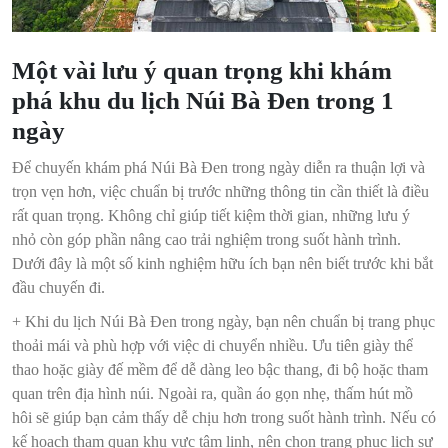
Một vài lưu ý quan trọng khi khám
phá khu du lịch Núi Bà Đen trong 1
ngày
Để chuyến khám phá Núi Bà Đen trong ngày diễn ra thuận lợi và
trọn vẹn hơn, việc chuẩn bị trước những thông tin cần thiết là điều
rất quan trọng. Không chỉ giúp tiết kiệm thời gian, những lưu ý
nhỏ còn góp phần nâng cao trải nghiệm trong suốt hành trình.
Dưới đây là một số kinh nghiệm hữu ích bạn nên biết trước khi bắt
đầu chuyến đi.
+ Khi du lịch Núi Bà Đen trong ngày, bạn nên chuẩn bị trang phục
thoải mái và phù hợp với việc di chuyển nhiều. Ưu tiên giày thể
thao hoặc giày đế mềm để dễ dàng leo bậc thang, đi bộ hoặc tham
quan trên địa hình núi. Ngoài ra, quần áo gọn nhẹ, thấm hút mồ
hôi sẽ giúp bạn cảm thấy dễ chịu hơn trong suốt hành trình. Nếu có
kế hoạch tham quan khu vực tâm linh, nên chọn trang phục lịch sự