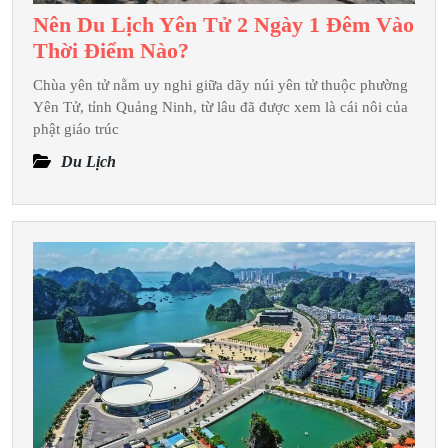
Nên Du Lịch Yên Tử 2 Ngày 1 Đêm Vào
Nên
Thời Điểm Nào?
Du
Chùa yên tử nằm uy nghi giữa dãy núi yên tử thuộc phường
Lịch
Yên Tử, tỉnh Quảng Ninh, từ lâu đã được xem là cái nôi của
Yên
phật giáo trúc
Tử
Du Lịch
2
Ngày
1
Đêm
Vào
Thời
Điểm
Nào?