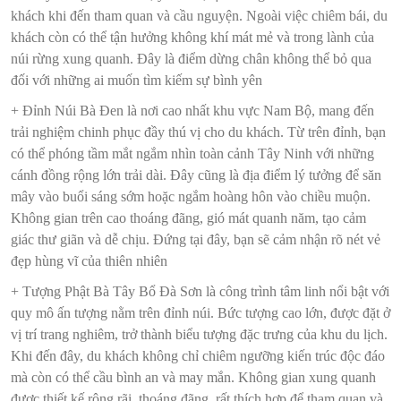
khách khi đến tham quan và cầu nguyện. Ngoài việc chiêm bái, du
khách còn có thể tận hưởng không khí mát mẻ và trong lành của
núi rừng xung quanh. Đây là điểm dừng chân không thể bỏ qua
đối với những ai muốn tìm kiếm sự bình yên
+ Đỉnh Núi Bà Đen là nơi cao nhất khu vực Nam Bộ, mang đến
trải nghiệm chinh phục đầy thú vị cho du khách. Từ trên đỉnh, bạn
có thể phóng tầm mắt ngắm nhìn toàn cảnh Tây Ninh với những
cánh đồng rộng lớn trải dài. Đây cũng là địa điểm lý tưởng để săn
mây vào buổi sáng sớm hoặc ngắm hoàng hôn vào chiều muộn.
Không gian trên cao thoáng đãng, gió mát quanh năm, tạo cảm
giác thư giãn và dễ chịu. Đứng tại đây, bạn sẽ cảm nhận rõ nét vẻ
đẹp hùng vĩ của thiên nhiên
+ Tượng Phật Bà Tây Bổ Đà Sơn là công trình tâm linh nổi bật với
quy mô ấn tượng nằm trên đỉnh núi. Bức tượng cao lớn, được đặt ở
vị trí trang nghiêm, trở thành biểu tượng đặc trưng của khu du lịch.
Khi đến đây, du khách không chỉ chiêm ngưỡng kiến trúc độc đáo
mà còn có thể cầu bình an và may mắn. Không gian xung quanh
được thiết kế rộng rãi, thoáng đãng, rất thích hợp để tham quan và