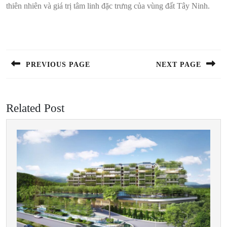
thiên nhiên và giá trị tâm linh đặc trưng của vùng đất Tây Ninh.
Điều
hướng
bài
PREVIOUS PAGE
NEXT PAGE
viết
Previous
Next
post:
post:
Related Post