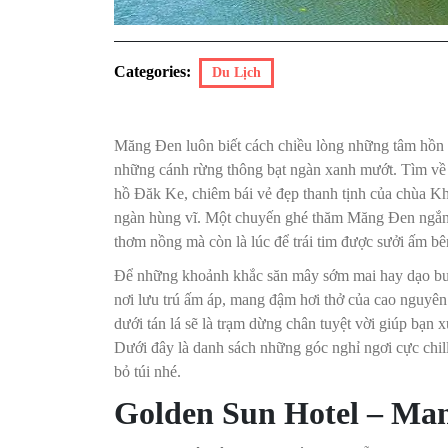
Categories:
Du Lịch
Măng Đen luôn biết cách chiều lòng những tâm hồn 
những cánh rừng thông bạt ngàn xanh mướt. Tìm về 
hồ Đăk Ke, chiêm bái vẻ đẹp thanh tịnh của chùa K
ngàn hùng vĩ. Một chuyến ghé thăm Măng Đen ngắn 
thơm nồng mà còn là lúc để trái tim được sưởi ấm bê
Để những khoảnh khắc săn mây sớm mai hay dạo bướ
nơi lưu trú ấm áp, mang đậm hơi thở của cao nguyên 
dưới tán lá sẽ là trạm dừng chân tuyệt vời giúp bạn 
Dưới đây là danh sách những góc nghỉ ngơi cực chil
bỏ túi nhé.
Golden Sun Hotel – Ma