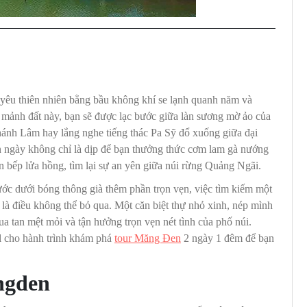
yêu thiên nhiên bằng bầu không khí se lạnh quanh năm và
mảnh đất này, bạn sẽ được lạc bước giữa làn sương mờ ảo của
hánh Lâm hay lắng nghe tiếng thác Pa Sỹ đổ xuống giữa đại
ngày không chỉ là dịp để bạn thưởng thức cơm lam gà nướng
n bếp lửa hồng, tìm lại sự an yên giữa núi rừng Quảng Ngãi.
c dưới bóng thông già thêm phần trọn vẹn, việc tìm kiếm một
là điều không thể bỏ qua. Một căn biệt thự nhỏ xinh, nép mình
xua tan mệt mỏi và tận hưởng trọn vẹn nét tình của phố núi.
l cho hành trình khám phá
tour Măng Đen
2 ngày 1 đêm để bạn
ngden