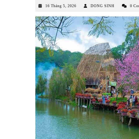
16
16 Tháng 5, 2026
DONG SINH
0 Co
Tháng
5,
2026