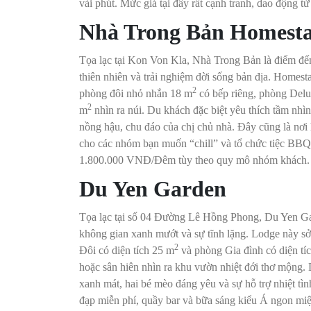
vài phút. Mức giá tại đây rất cạnh tranh, dao độn
Nhà Trong Bản Homest
Tọa lạc tại Kon Von Kla, Nhà Trong Bản là điểm đế
thiên nhiên và trải nghiệm đời sống bản địa. Homest
2
phòng đôi nhỏ nhắn 18 m
có bếp riêng, phòng Del
2
m
nhìn ra núi. Du khách đặc biệt yêu thích tầm nhì
nồng hậu, chu đáo của chị chủ nhà. Đây cũng là nơi 
cho các nhóm bạn muốn “chill” và tổ chức tiệc BBQ
1.800.000 VNĐ/Đêm tùy theo quy mô nhóm khách.
Du Yen Garden
Tọa lạc tại số 04 Đường Lê Hồng Phong, Du Yen Gar
không gian xanh mướt và sự tĩnh lặng. Lodge này 
2
Đôi có diện tích 25 m
và phòng Gia đình có diện tí
hoặc sân hiên nhìn ra khu vườn nhiệt đới thơ mộng. D
xanh mát, hai bé mèo đáng yêu và sự hỗ trợ nhiệt tìn
đạp miễn phí, quầy bar và bữa sáng kiểu Á ngon m