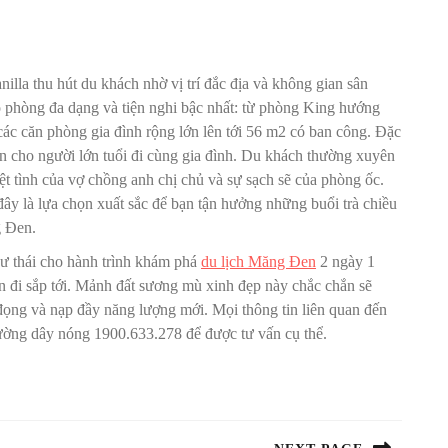
lla thu hút du khách nhờ vị trí đắc địa và không gian sân
phòng đa dạng và tiện nghi bậc nhất: từ phòng King hướng
ác căn phòng gia đình rộng lớn lên tới 56 m2 có ban công. Đặc
iện cho người lớn tuổi đi cùng gia đình. Du khách thường xuyên
t tình của vợ chồng anh chị chủ và sự sạch sẽ của phòng ốc.
 là lựa chọn xuất sắc để bạn tận hưởng những buổi trà chiều
g Đen.
hư thái cho hành trình khám phá
du lịch Măng Đen
2 ngày 1
n đi sắp tới. Mảnh đất sương mù xinh đẹp này chắc chắn sẽ
đọng và nạp đầy năng lượng mới. Mọi thông tin liên quan đến
đường dây nóng 1900.633.278 để được tư vấn cụ thể.