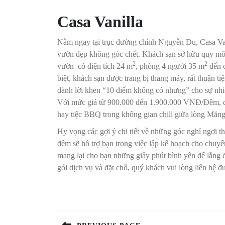
Casa Vanilla
Nằm ngay tại trục đường chính Nguyễn Du, Casa Vani
vườn đẹp không góc chết. Khách sạn sở hữu quy mô 
2
2
vườn có diện tích 24 m
, phòng 4 người 35 m
đến c
biệt, khách sạn được trang bị thang máy, rất thuận t
dành lời khen “10 điểm không có nhưng” cho sự nhiệ
Với mức giá từ 900.000 đến 1.900.000 VNĐ/Đêm, đây
hay tiệc BBQ trong không gian chill giữa lòng Măn
Hy vọng các gợi ý chi tiết về những góc nghỉ ngơi t
đêm sẽ hỗ trợ bạn trong việc lập kế hoạch cho chuyế
mang lại cho bạn những giây phút bình yên để lắng 
gói dịch vụ và đặt chỗ, quý khách vui lòng liên hệ 
Điều
hướng