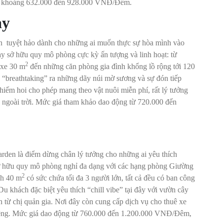
g từ khoảng 632.000 đến 928.000 VNĐ/Đêm.
ay
n tuyệt hảo dành cho những ai muốn thực sự hòa mình vào
ay sở hữu quy mô phòng cực kỳ ấn tượng và linh hoạt: từ
2
uxe 30 m
đến những căn phòng gia đình khổng lồ rộng tới 120
n “breathtaking” ra những dãy núi mờ sương và sự đón tiếp
hiếm hoi cho phép mang theo vật nuôi miễn phí, rất lý tưởng
 ngoài trời. Mức giá tham khảo dao động từ 720.000 đến
den là điểm dừng chân lý tưởng cho những ai yêu thích
sở hữu quy mô phòng nghỉ đa dạng với các hạng phòng Giường
2
ch 40 m
có sức chứa tối đa 3 người lớn, tất cả đều có ban công
u khách đặc biệt yêu thích “chill vibe” tại đây với vườn cây
h từ chị quản gia. Nơi đây còn cung cấp dịch vụ cho thuê xe
iệng. Mức giá dao động từ 760.000 đến 1.200.000 VNĐ/Đêm,