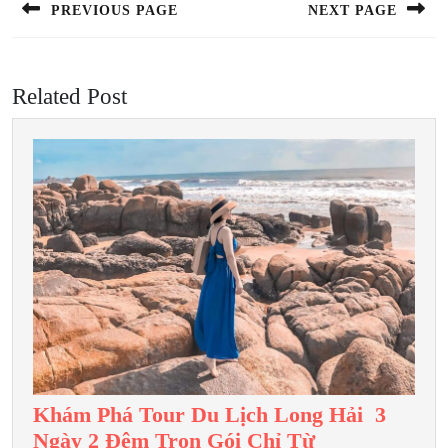
bài
PREVIOUS PAGE
NEXT PAGE
viết
Previous
Next
post:
post:
Related Post
Khám Phá Tour Du Lịch Long Hải 3
Ngày 2 Đêm Trọn Gói Chỉ Từ