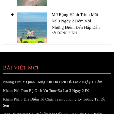
Mở Rộng Hành Trình Mũi
Né 3 Ngày 2 Đêm Với
Những Điểm Đến Hấp Dẫn
bởi DONG SINH
BÀI VIẾT MỚI
Những Lưu Ý Quan Trọng Khi Du Lịch Đà Lạt 2 Ngày 1 Đêm
Khám Phá Trọn Bộ Dịch Vụ Tour Đà Lạt 3 Ngày 2 Đêm
Khám Phá 5 Địa Điểm Tổ Chức Teambuilding Lý Tưởng Tại Đồ
Sơn