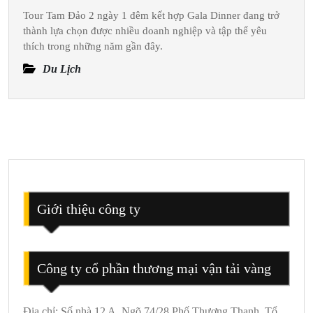
Nang
Tour Tam Đảo 2 ngày 1 đêm kết hợp Gala Dinner đang trở
Tổ
thành lựa chọn được nhiều doanh nghiệp và tập thể yêu
Chức
thích trong những năm gần đây.
Gala
Du Lịch
Dinner
Cho
Chuyến
Du
Lịch
Tam
Đảo
2
Giới thiệu công ty
Ngày
1
Đêm
Công ty cổ phần thương mại vận tải vàng
Địa chỉ: Số nhà 12 A, Ngõ 74/28 Phố Thượng Thanh, Tổ