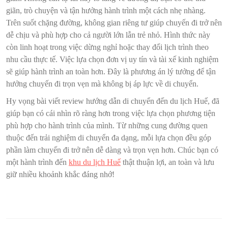
giãn, trò chuyện và tận hưởng hành trình một cách nhẹ nhàng.
Trên suốt chặng đường, không gian riêng tư giúp chuyến đi trở nên
dễ chịu và phù hợp cho cả người lớn lẫn trẻ nhỏ. Hình thức này
còn linh hoạt trong việc dừng nghỉ hoặc thay đổi lịch trình theo
nhu cầu thực tế. Việc lựa chọn đơn vị uy tín và tài xế kinh nghiệm
sẽ giúp hành trình an toàn hơn. Đây là phương án lý tưởng để tận
hưởng chuyến đi trọn vẹn mà không bị áp lực về di chuyển.
Hy vọng bài viết review hướng dẫn di chuyển đến du lịch Huế, đã
giúp bạn có cái nhìn rõ ràng hơn trong việc lựa chọn phương tiện
phù hợp cho hành trình của mình. Từ những cung đường quen
thuộc đến trải nghiệm di chuyển đa dạng, mỗi lựa chọn đều góp
phần làm chuyến đi trở nên dễ dàng và trọn vẹn hơn. Chúc bạn có
một hành trình đến
khu du lịch Huế
thật thuận lợi, an toàn và lưu
giữ nhiều khoảnh khắc đáng nhớ!
Điều
hướng