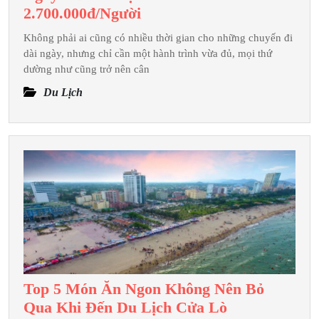
Khám
2.700.000đ/Người
Phá
Không phải ai cũng có nhiều thời gian cho những chuyến đi
Tour
dài ngày, nhưng chỉ cần một hành trình vừa đủ, mọi thứ
Du
dường như cũng trở nên cân
Lịch
Du Lịch
Long
Hải
3
Ngày
2
Đêm
Trọn
Gói
Chỉ Từ
2.700.000đ/Người
Top 5 Món Ăn Ngon Không Nên Bỏ
Top
Qua Khi Đến Du Lịch Cửa Lò