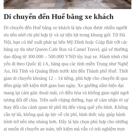
Di chuyển đến Huế bằng xe khách
Di chuyển đến Huế bằng xe khách là lựa chọn được nhiều người
ưu tiên nhờ chi phí hợp lý và sự tiện lợi trong khung giờ. Từ Hà
Nội, bạn có thể xuất phát tại bến Mỹ Đình hoặc Giáp Bát với các
hãng uy tín như Queen Cafe Bus và Camel Travel, giá vé thường
dao động từ 300.000 – 500.000 VNĐ tùy loại xe. Hành trình chủ
yếu đi theo Quốc lộ 1A, băng qua các tỉnh miền Trung như Nghệ
An, Hà Tĩnh và Quảng Bình trước khi đến Thành phố Huế. Thời
gian di chuyển khoảng 12 – 14 tiếng, phù hợp cho chuyến đi qua
đêm giúp tiết kiệm thời gian ban ngày. Xe giường nằm hiện đại
mang lại cảm giác thoải mái, có điều hòa và không gian nghỉ ngơi
tương đối dễ chịu. Trên suốt chặng đường, bạn sẽ cảm nhận rõ sự
thay đổi của cảnh quan từ phố thị đến vùng quê yên bình. Không
cần tự lái, không quá áp lực về chi phí, hình thức này giúp hành
trình trở nên nhẹ nhàng hơn. Đây là lựa chọn phù hợp cho những
ai muốn di chuyển an toàn, tiết kiệm mà vẫn có trải nghiệm trọn