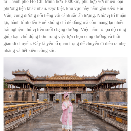
từ Thành phố Hồ Chí Minh hơn 1000km, phù hợp với nhiều loại
phương tiện khác nhau. Đặc biệt, khu vực này nằm gần Đèo Hải
Vân, cung đường nổi tiếng với cảnh sắc ấn tượng. Nhờ vị trí thuận
lợi, hành trình đến Huế không chỉ dễ dàng mà còn mang lại nhiều
trải nghiệm thú vị trên suốt chặng đường. Việc nắm rõ tọa độ cũng
giúp bạn chủ động hơn trong việc lựa chọn cung đường và thời
gian di chuyển. Đây là yếu tố quan trọng để chuyến đi diễn ra nhẹ
nhàng và tiết kiệm công sức.