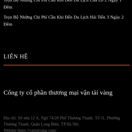
Trọn Bộ Những Chi Phí Cần Khi Đến Du Lịch Cửa Lò 2 Ngày 1
Đêm
Trọn Bộ Những Chi Phí Cần Khi Đến Du Lịch Hải Tiến 3 Ngày 2
Đêm
LIÊN HỆ
Công ty cổ phần thương mại vận tải vàng
Địa chỉ: Số nhà 12 A, Ngõ 74/28 Phố Thượng Thanh, Tổ 11, Phường
Thượng Thanh, Quận Long Biên, TP.Hà Nội.
Website:https://vantaivang.com/