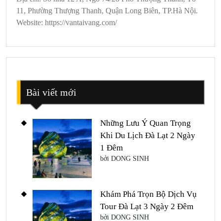
11, Phường Thượng Thanh, Quận Long Biên, TP.Hà Nội.
Website: https://vantaivang.com/
Bài viết mới
Những Lưu Ý Quan Trọng
Khi Du Lịch Đà Lạt 2 Ngày
1 Đêm
bởi DONG SINH
Khám Phá Trọn Bộ Dịch Vụ
Tour Đà Lạt 3 Ngày 2 Đêm
bởi DONG SINH