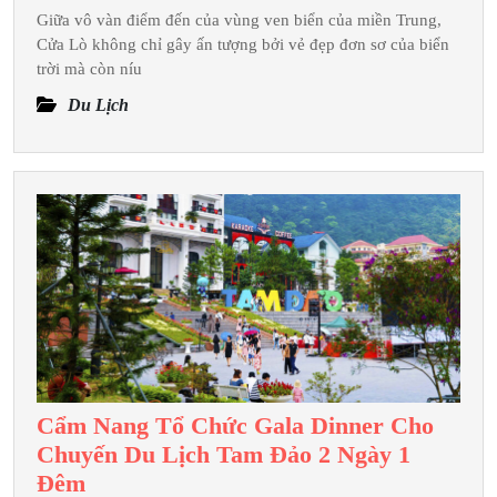
5
Giữa vô vàn điểm đến của vùng ven biển của miền Trung,
Món
Cửa Lò không chỉ gây ấn tượng bởi vẻ đẹp đơn sơ của biển
Ăn
trời mà còn níu
Ngon
Du Lịch
Không
Nên
Bỏ
Qua
Khi
Đến
Du
Lịch Cửa
Lò
Cẩm Nang Tổ Chức Gala Dinner Cho
Chuyến Du Lịch Tam Đảo 2 Ngày 1
Cẩm
Đêm