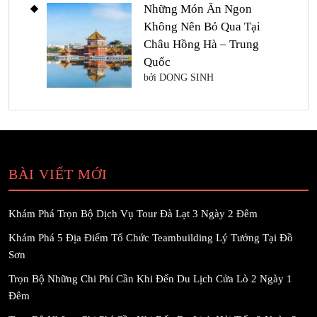
Những Món Ăn Ngon
Không Nên Bỏ Qua Tại
Châu Hồng Hà – Trung
Quốc
bởi DONG SINH
BÀI VIẾT MỚI
Khám Phá Trọn Bộ Dịch Vụ Tour Đà Lạt 3 Ngày 2 Đêm
Khám Phá 5 Địa Điểm Tổ Chức Teambuilding Lý Tưởng Tại Đồ
Sơn
Trọn Bộ Những Chi Phí Cần Khi Đến Du Lịch Cửa Lò 2 Ngày 1
Đêm