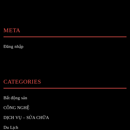
META
Đăng nhập
CATEGORIES
Bất động sản
CÔNG NGHỆ
DỊCH VỤ – SỬA CHỮA
Du Lịch