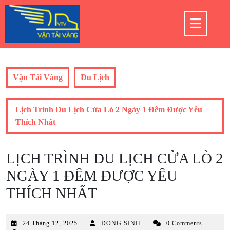
Skip
to
Op
content
But
Vận Tải Vàng
Du Lịch
Lịch Trình Du Lịch Cửa Lò 2 Ngày 1 Đêm Được Yêu
Thích Nhất
LỊCH TRÌNH DU LỊCH CỬA LÒ 2
NGÀY 1 ĐÊM ĐƯỢC YÊU
THÍCH NHẤT
24
24 Tháng 12, 2025
DONG SINH
0 Comments