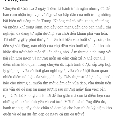
Chuyến đi Cửa Lò 2 ngày 1 đêm là hành trình ngắn nhưng đủ để
bạn cảm nhận trọn vẹn vẻ đẹp và sự hấp dẫn của một trong những
bãi biển nổi tiếng miền Trung. Không chỉ có biển xanh, cát trắng
và không khí trong lành, nơi đây còn mang đến cho bạn nhiều trải
nghiệm đa dạng từ nghỉ dưỡng, vui chơi đến khám phá văn hóa.
Từ những giây phút thư giãn trên bãi biển vào buổi sáng sớm, cho
đến sự sôi động, náo nhiệt của chợ đêm vào buổi tối, mỗi khoảnh
khắc đều trở thành một dấu ấn đáng nhớ. Ẩm thực địa phương với
hải sản tươi ngon và những món ăn đậm chất xứ Nghệ cũng là
điểm nhấn khó quên trong chuyến đi. Lịch trình được sắp xếp hợp
lý giúp bạn vừa có thời gian nghỉ ngơi, vừa có cơ hội tham quan
nhiều điểm nổi bật của vùng đất này. Đây thực sự là lựa chọn hoàn
hảo cho những ai muốn tìm một điểm đến vừa đẹp, vừa thuận tiện
mà vẫn đủ để nạp lại năng lượng sau những ngày làm việc bận
rộn. Cửa Lò không chỉ là nơi để thư giãn mà còn là điểm hẹn của
những cảm xúc bình yên và vui tươi. Với tất cả những điều đó,
hành trình tại đây chắc chắn sẽ đem lại cho bạn nhiều kỷ niệm khó
quên và để lại dư âm đẹp đẽ ngay cả khi đã trở về.