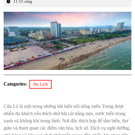
Tháng
11:15 sáng
12,
2025
Categories:
Du Lịch
Cửa Lò là một trong những bãi biển nổi tiếng miền Trung được
nhiều du khách yêu thích nhờ bãi cát trắng mịn, nước biển trong
xanh và không khí trong lành. Nơi đây thích hợp để tắm biển, thư
giãn và tham quan các điểm văn hóa, lịch sử. Dịch vụ nghỉ dưỡng,