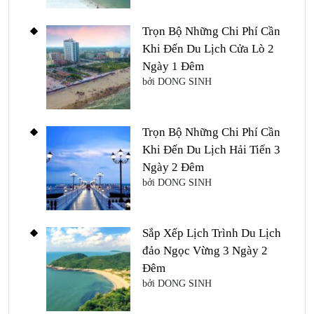
Trọn Bộ Những Chi Phí Cần
Khi Đến Du Lịch Cửa Lò 2
Ngày 1 Đêm
bởi DONG SINH
Trọn Bộ Những Chi Phí Cần
Khi Đến Du Lịch Hải Tiến 3
Ngày 2 Đêm
bởi DONG SINH
Sắp Xếp Lịch Trình Du Lịch
đảo Ngọc Vừng 3 Ngày 2
Đêm
bởi DONG SINH