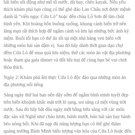
bãi biển sôi động như mô tô nước, dù bay, chèo kayak. Nếu yêu
thích khám phá bạn cũng có thể ghé đảo Lan Châu nơi được mệnh
danh là “viên ngọc Cửa Lò” hoặc đến chùa Lô Sơn để tìm chút
bình yên. Khi hoàng hôn buông xuống, khung cảnh biển trở nên
lãng mạn rất thích hợp để ngắm cảnh và lưu lại những bức ảnh kỷ
niệm. Buổi tối bạn có thể ăn tối tại một nhà hàng ven biển với
những món hải sản đậm vị. Sau đó hãy dành thời gian dạo chợ
đêm Cửa Lò để mua quà lưu niệm, thử các món ăn vặt địa phương
hoặc tham gia gala dinner và đốt lửa trại để cùng bạn bè vui chơi
thỏa thích.
Ngày 2: Khám phá ẩm thực Cửa Lò độc đáo qua những món ăn
địa phương nổi tiếng
Sáng ngày thứ hai bạn nên dậy sớm để ngắm bình minh tuyệt đẹp
trên biển khoảnh khắc mặt trời ló rạng, soi sáng cả một vùng trời
nước. Sau đó hãy bắt đầu ngày mới bằng bữa sáng với các món
đặc sản xứ Nghệ như cháo lươn, bánh mướt, bún hải sản hay bánh
bèo nóng hổi. Khi đã nạp đủ năng lượng bạn có thể ghé thăm
quảng trường Bình Minh biểu tượng văn hóa của Cửa Lò hoặc đến