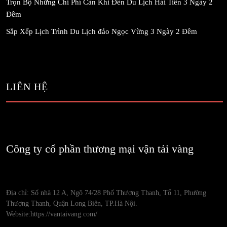
Trọn Bộ Những Chi Phí Cần Khi Đến Du Lịch Hải Tiến 3 Ngày 2
Đêm
Sắp Xếp Lịch Trình Du Lịch đảo Ngọc Vừng 3 Ngày 2 Đêm
LIÊN HỆ
Công ty cổ phần thương mại vận tải vàng
Địa chỉ: Số nhà 12 A, Ngõ 74/28 Phố Thượng Thanh, Tổ 11, Phường
Thượng Thanh, Quận Long Biên, TP.Hà Nội.
Website:https://vantaivang.com/