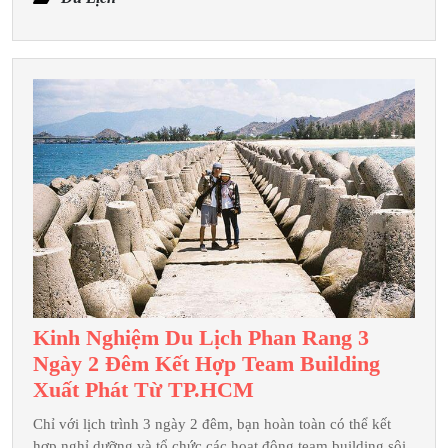
Tín
Khi
Du
Lịch
Cửa
Lò
Kinh Nghiệm Du Lịch Phan Rang 3
Ngày 2 Đêm Kết Hợp Team Building
Kinh
Xuất Phát Từ TP.HCM
Nghiệm
Chỉ với lịch trình 3 ngày 2 đêm, bạn hoàn toàn có thể kết
Du
hợp nghỉ dưỡng và tổ chức các hoạt động team building sôi