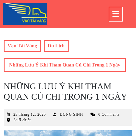
Skip
to
Op
content
But
Vận Tải Vàng
Du Lịch
Những Lưu Ý Khi Tham Quan Củ Chi Trong 1 Ngày
NHỮNG LƯU Ý KHI THAM
QUAN CỦ CHI TRONG 1 NGÀY
23
23 Tháng 12, 2025
DONG SINH
0 Comments
Tháng
3:15 chiều
12,
2025