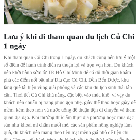
Lưu ý khi đi tham quan du lịch Củ Chi
1 ngày
Khi tham quan Củ Chi trong 1 ngày, du khách cũng nên lưu ý một
số điểm để hành trình diễn ra thuận lợi và trọn vẹn hơn. Du khách
nên khởi hành sớm từ TP. Hồ Chí Minh để có đủ thời gian khám
phá các điểm nổi bật như Địa đạo Củ Chi, Đền Bến Dược, khu
làng quê tái hiện vùng giải phóng và các khu du lịch sinh thái lân
cận. Thời tiết Củ Chi khá nắng, đặc biệt vào mùa khô, vì vậy du
khách nên chuẩn bị trang phục gọn nhẹ, giày thể thao hoặc giày đế
mềm, kèm theo nón và nước uống để thuận tiện di chuyển và tham
quan địa đạo. Khi thưởng thức ẩm thực địa phương hoặc mua đặc
sản như khoai mì chấm muối mè, các sản phẩm nông nghiệp làm
quà, du khách nên mang theo tiền mặt mệnh giá nhỏ để tiện chi
tiêu. Trong suốt hành trình, du khách cần tuân thủ hướng dẫn tham