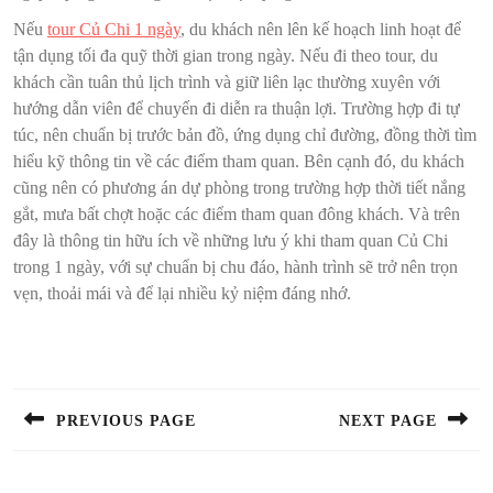
Nếu
tour Củ Chi 1 ngày
, du khách nên lên kế hoạch linh hoạt để
tận dụng tối đa quỹ thời gian trong ngày. Nếu đi theo tour, du
khách cần tuân thủ lịch trình và giữ liên lạc thường xuyên với
hướng dẫn viên để chuyến đi diễn ra thuận lợi. Trường hợp đi tự
túc, nên chuẩn bị trước bản đồ, ứng dụng chỉ đường, đồng thời tìm
hiểu kỹ thông tin về các điểm tham quan. Bên cạnh đó, du khách
cũng nên có phương án dự phòng trong trường hợp thời tiết nắng
gắt, mưa bất chợt hoặc các điểm tham quan đông khách. Và trên
đây là thông tin hữu ích về những lưu ý khi tham quan Củ Chi
trong 1 ngày, với sự chuẩn bị chu đáo, hành trình sẽ trở nên trọn
vẹn, thoải mái và để lại nhiều kỷ niệm đáng nhớ.
Điều
hướng
bài
PREVIOUS PAGE
NEXT PAGE
viết
Previous
Next
post:
post: