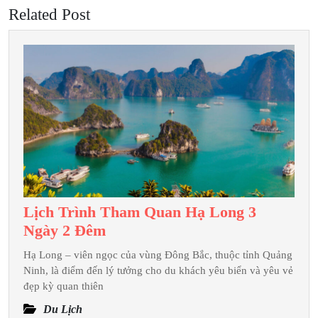
Related Post
Lịch Trình Tham Quan Hạ Long 3
Lịch
Ngày 2 Đêm
Trình
Hạ Long – viên ngọc của vùng Đông Bắc, thuộc tỉnh Quảng
Tham
Ninh, là điểm đến lý tưởng cho du khách yêu biển và yêu vẻ
Quan
đẹp kỳ quan thiên
Hạ
Du Lịch