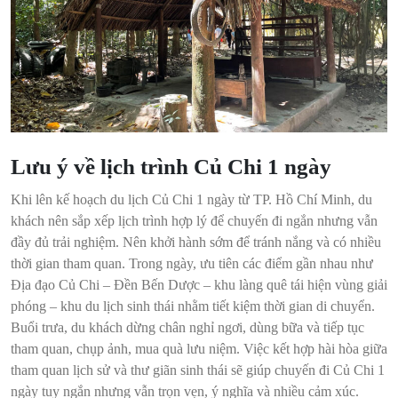
Lưu ý về lịch trình Củ Chi 1 ngày
Khi lên kế hoạch du lịch Củ Chi 1 ngày từ TP. Hồ Chí Minh, du
khách nên sắp xếp lịch trình hợp lý để chuyến đi ngắn nhưng vẫn
đầy đủ trải nghiệm. Nên khởi hành sớm để tránh nắng và có nhiều
thời gian tham quan. Trong ngày, ưu tiên các điểm gần nhau như
Địa đạo Củ Chi – Đền Bến Dược – khu làng quê tái hiện vùng giải
phóng – khu du lịch sinh thái nhằm tiết kiệm thời gian di chuyển.
Buổi trưa, du khách dừng chân nghỉ ngơi, dùng bữa và tiếp tục
tham quan, chụp ảnh, mua quà lưu niệm. Việc kết hợp hài hòa giữa
tham quan lịch sử và thư giãn sinh thái sẽ giúp chuyến đi Củ Chi 1
ngày tuy ngắn nhưng vẫn trọn vẹn, ý nghĩa và nhiều cảm xúc.