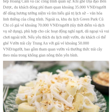
bếp Hoàng Cầm và các công trình quân sự. Khi ghé Địa đạo Bến
Dược, du khách đóng phí tham quan khoảng 35.000 VNĐ/người
để dâng hương tưởng niệm và tìm hiểu giá trị lịch sử – văn hóa
linh thiêng của công trình. Ngoài ra, khu du lịch Green Park Củ
Chi có giá vé khoảng 70.000 VNĐ/người (tùy thời điểm và dịch
vụ sử dụng), phù hợp cho các hoạt động nghỉ ngơi, dã ngoại và vui
chơi ngoài trời. Nếu yêu thích du lịch miệt vườn, du khách có thể
ghé Vườn trái cây Trung An với giá vé khoảng 50.000
VNĐ/người, bao gồm tham quan vườn và thưởng thức trái cây
theo mùa trong không gian nông thôn yên bình.