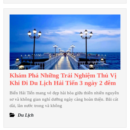
Cho
Chuyến
Du
Lịch
Tây
Thiên
Khám Phá Những Trải Nghiệm Thú Vị
Khá
Khi Đi Du Lịch Hải Tiến 3 ngày 2 đêm
Phá
Biển Hải Tiến mang vẻ đẹp hài hòa giữa thiên nhiên nguyên
Nhữ
sơ và không gian nghỉ dưỡng ngày càng hoàn thiện. Bãi cát
Trải
dài, làn nước trong và không
Nghi
Du Lịch
Thú
Vị