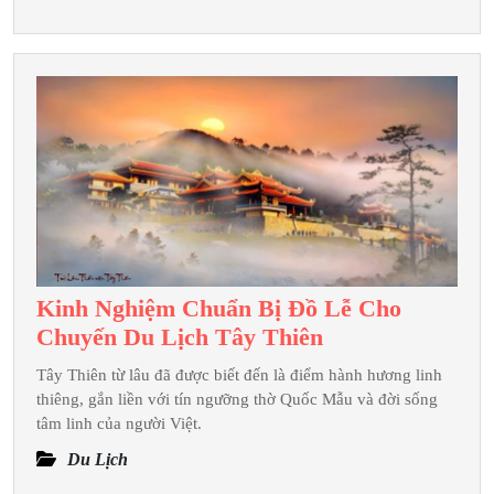
Long
3
Ngày
2
Đêm
Kinh Nghiệm Chuẩn Bị Đồ Lễ Cho
Kinh
Chuyến Du Lịch Tây Thiên
Nghiệm
Tây Thiên từ lâu đã được biết đến là điểm hành hương linh
Chuẩn
thiêng, gắn liền với tín ngưỡng thờ Quốc Mẫu và đời sống
Bị
tâm linh của người Việt.
Đồ
Du Lịch
Lễ