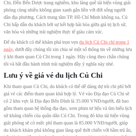
Chi, Đền Bến Dược trang nghiêm, khu làng quê tái hiện vùng giải
phóng cùng nhiều không gian xanh gắn liền với đời sống người
dân địa phương. Cách trung tâm TP. Hồ Chí Minh không xa, Củ
Chi hấp dẫn du khách bởi sự kết hợp hài hòa giữa giá trị lịch sử,
văn hóa và những trải nghiệm thực tế giàu cảm xúc.
Để du khách có thể khám phá trọn vẹn
du lịch Củ Chi chỉ trong 1
ngày
, dưới đây chúng tôi xin chia sẻ một số thông tin về những lưu
ý khi tham quan Củ Chi trong 1 ngày. Hãy cùng theo chân chúng
tôi và bắt đầu hành trình trải nghiệm đầy ý nghĩa này nhé.
Lưu ý về giá vé du lịch Củ Chi
Khi tham quan Củ Chi, du khách có thể dễ dàng dự trù chi phí bởi
giá vé các điểm tham quan khá hợp lý. Vé vào Địa đạo Củ Chi sẽ
có 2 khu vực là Địa đạo Bến Đình là 35.000 VNĐ/người, đã bao
gồm tham quan hệ thống địa đạo, xem phim tư liệu và tìm hiểu lịch
sử kháng chiến của quân dân Củ Chi. Trong đó khu tái hiện vùng
giải phóng sẽ có mức phí tham quan là 85.000 VNĐ/người, giúp
du khách khám phá không gian làng quê thời chiến với hầm trú ẩn,