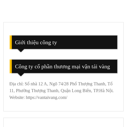
Khi
Đi
Du
Lịch
Hải
Tiến
Giới thiệu công ty
3
ngày
2
Công ty cổ phần thương mại vận tải vàng
đêm
Địa chỉ: Số nhà 12 A, Ngõ 74/28 Phố Thượng Thanh, Tổ
11, Phường Thượng Thanh, Quận Long Biên, TP.Hà Nội.
Website: https://vantaivang.com/