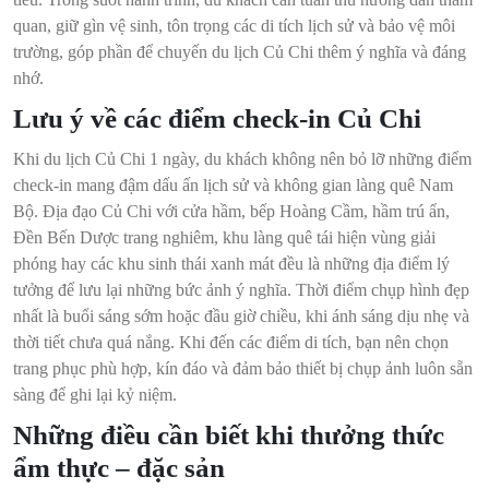
quan, giữ gìn vệ sinh, tôn trọng các di tích lịch sử và bảo vệ môi
trường, góp phần để chuyến du lịch Củ Chi thêm ý nghĩa và đáng
nhớ.
Lưu ý về các điểm check-in Củ Chi
Khi du lịch Củ Chi 1 ngày, du khách không nên bỏ lỡ những điểm
check-in mang đậm dấu ấn lịch sử và không gian làng quê Nam
Bộ. Địa đạo Củ Chi với cửa hầm, bếp Hoàng Cầm, hầm trú ẩn,
Đền Bến Dược trang nghiêm, khu làng quê tái hiện vùng giải
phóng hay các khu sinh thái xanh mát đều là những địa điểm lý
tưởng để lưu lại những bức ảnh ý nghĩa. Thời điểm chụp hình đẹp
nhất là buổi sáng sớm hoặc đầu giờ chiều, khi ánh sáng dịu nhẹ và
thời tiết chưa quá nắng. Khi đến các điểm di tích, bạn nên chọn
trang phục phù hợp, kín đáo và đảm bảo thiết bị chụp ảnh luôn sẵn
sàng để ghi lại kỷ niệm.
Những điều cần biết khi thưởng thức
ẩm thực – đặc sản