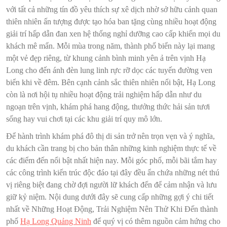
với tất cả những tín đồ yêu thích sự xê dịch nhờ sở hữu cảnh quan
thiên nhiên ấn tượng được tạo hóa ban tặng cùng nhiều hoạt động
giải trí hấp dẫn đan xen hệ thống nghỉ dưỡng cao cấp khiến mọi du
khách mê mẩn. Mỗi mùa trong năm, thành phố biển này lại mang
một vẻ đẹp riêng, từ khung cảnh bình minh yên ả trên vịnh Hạ
Long cho đến ánh đèn lung linh rực rỡ dọc các tuyến đường ven
biển khi về đêm. Bên cạnh cảnh sắc thiên nhiên nổi bật, Hạ Long
còn là nơi hội tụ nhiều hoạt động trải nghiệm hấp dẫn như du
ngoạn trên vịnh, khám phá hang động, thưởng thức hải sản tươi
sống hay vui chơi tại các khu giải trí quy mô lớn.
Để hành trình khám phá đô thị di sản trở nên trọn vẹn và ý nghĩa,
du khách cần trang bị cho bản thân những kinh nghiệm thực tế về
các điểm đến nổi bật nhất hiện nay. Mỗi góc phố, mỗi bãi tắm hay
các công trình kiến trúc độc đáo tại đây đều ẩn chứa những nét thú
vị riêng biệt đang chờ đợi người lữ khách đến để cảm nhận và lưu
giữ kỷ niệm. Nội dung dưới đây sẽ cung cấp những gợi ý chi tiết
nhất về Những Hoạt Động, Trải Nghiệm Nên Thử Khi Đến thành
phố
Hạ Long Quảng Ninh
để quý vị có thêm nguồn cảm hứng cho