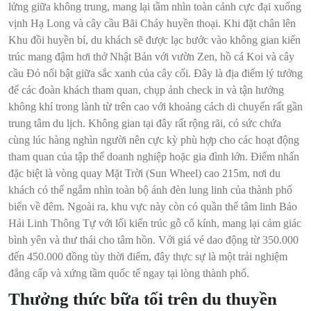
lửng giữa không trung, mang lại tầm nhìn toàn cảnh cực đại xuống
vịnh Hạ Long và cây cầu Bãi Cháy huyền thoại. Khi đặt chân lên
Khu đồi huyền bí, du khách sẽ được lạc bước vào không gian kiến
trúc mang đậm hơi thở Nhật Bản với vườn Zen, hồ cá Koi và cây
cầu Đỏ nổi bật giữa sắc xanh của cây cối. Đây là địa điểm lý tưởng
để các đoàn khách tham quan, chụp ảnh check in và tận hưởng
không khí trong lành từ trên cao với khoảng cách di chuyển rất gần
trung tâm du lịch. Không gian tại đây rất rộng rãi, có sức chứa
cùng lúc hàng nghìn người nên cực kỳ phù hợp cho các hoạt động
tham quan của tập thể doanh nghiệp hoặc gia đình lớn. Điểm nhấn
đặc biệt là vòng quay Mặt Trời (Sun Wheel) cao 215m, nơi du
khách có thể ngắm nhìn toàn bộ ánh đèn lung linh của thành phố
biển về đêm. Ngoài ra, khu vực này còn có quần thể tâm linh Bảo
Hải Linh Thông Tự với lối kiến trúc gỗ cổ kính, mang lại cảm giác
bình yên và thư thái cho tâm hồn. Với giá vé dao động từ 350.000
đến 450.000 đồng tùy thời điểm, đây thực sự là một trải nghiệm
đẳng cấp và xứng tầm quốc tế ngay tại lòng thành phố.
Thưởng thức bữa tối trên du thuyền