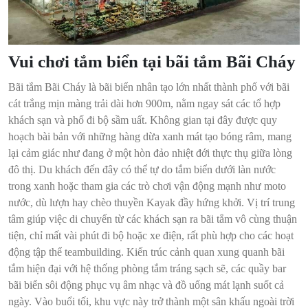
Vui chơi tắm biển tại bãi tắm Bãi Cháy
Bãi tắm Bãi Cháy là bãi biển nhân tạo lớn nhất thành phố với bãi
cát trắng mịn màng trải dài hơn 900m, nằm ngay sát các tổ hợp
khách sạn và phố đi bộ sầm uất. Không gian tại đây được quy
hoạch bài bản với những hàng dừa xanh mát tạo bóng râm, mang
lại cảm giác như đang ở một hòn đảo nhiệt đới thực thụ giữa lòng
đô thị. Du khách đến đây có thể tự do tắm biển dưới làn nước
trong xanh hoặc tham gia các trò chơi vận động mạnh như moto
nước, dù lượn hay chèo thuyền Kayak đầy hứng khởi. Vị trí trung
tâm giúp việc di chuyển từ các khách sạn ra bãi tắm vô cùng thuận
tiện, chỉ mất vài phút đi bộ hoặc xe điện, rất phù hợp cho các hoạt
động tập thể teambuilding. Kiến trúc cảnh quan xung quanh bãi
tắm hiện đại với hệ thống phòng tắm tráng sạch sẽ, các quầy bar
bãi biển sôi động phục vụ âm nhạc và đồ uống mát lạnh suốt cả
ngày. Vào buổi tối, khu vực này trở thành một sân khấu ngoài trời