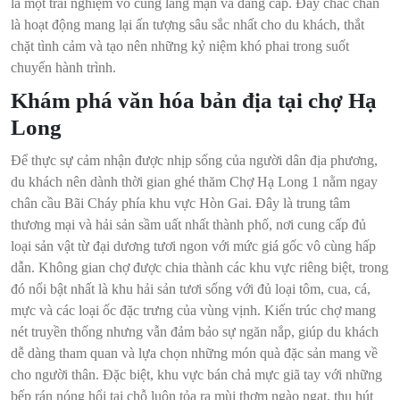
là một trải nghiệm vô cùng lãng mạn và đẳng cấp. Đây chắc chắn
là hoạt động mang lại ấn tượng sâu sắc nhất cho du khách, thắt
chặt tình cảm và tạo nên những kỷ niệm khó phai trong suốt
chuyến hành trình.
Khám phá văn hóa bản địa tại chợ Hạ
Long
Để thực sự cảm nhận được nhịp sống của người dân địa phương,
du khách nên dành thời gian ghé thăm Chợ Hạ Long 1 nằm ngay
chân cầu Bãi Cháy phía khu vực Hòn Gai. Đây là trung tâm
thương mại và hải sản sầm uất nhất thành phố, nơi cung cấp đủ
loại sản vật từ đại dương tươi ngon với mức giá gốc vô cùng hấp
dẫn. Không gian chợ được chia thành các khu vực riêng biệt, trong
đó nổi bật nhất là khu hải sản tươi sống với đủ loại tôm, cua, cá,
mực và các loại ốc đặc trưng của vùng vịnh. Kiến trúc chợ mang
nét truyền thống nhưng vẫn đảm bảo sự ngăn nắp, giúp du khách
dễ dàng tham quan và lựa chọn những món quà đặc sản mang về
cho người thân. Đặc biệt, khu vực bán chả mực giã tay với những
bếp rán nóng hổi tại chỗ luôn tỏa ra mùi thơm ngào ngạt, thu hút