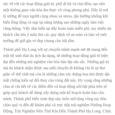
rực rỡ với các hoạt động giải trí, phố đi bộ và chợ đêm, tạo nên
một không gian văn hóa ẩm thực vô cùng phong phú. Đây là nơi
lý tưởng để mọi người cùng nhau xả stress, tận hưởng không khí
biển lồng lộng và nạp lại năng lượng sau những ngày làm việc
căng thẳng. Việc tắm biển tại đây hoàn toàn miễn phí, tuy nhiên du
khách cần lưu ý tuân thủ các quy định về an toàn và bảo vệ môi
trường để giữ gìn vẻ đẹp chung cho bãi tắm.
Thành phố Hạ Long với sự chuyển mình mạnh mẽ đã mang đến
một hệ sinh thái du lịch đa dạng, từ những hoạt động giải trí hiện
đại đến những trải nghiệm văn hóa bản địa sâu sắc. Những giá trị
mà du khách nhận được sau mỗi chuyến đi không chỉ là sự thư
giãn về thể chất mà còn là những cảm xúc thăng hoa khi được tận
mắt chứng kiến sự đổi thay của vùng đất này. Hy vọng rằng những
chia sẻ chi tiết về các điểm đến và hoạt động nổi bật phía trên sẽ
giúp quý khách dễ dàng xây dựng một kế hoạch hoàn hảo cho
mình. Thành phố biển xinh đẹp này luôn mở rộng vòng tay đón
chào quý vị đến để khám phá và trực tiếp trải nghiệm Những Hoạt
Động, Trải Nghiệm Nên Thử Khi Đến Thành Phố Hạ Long. Chúc