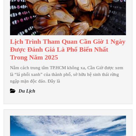
Lịch Trình Tham Quan Cần Giờ 1 Ngày
Được Đánh Giá Là Phổ Biến Nhất
Lịch
Trong Năm 2025
Trình
Nằm cách trung tâm TP.HCM không xa, Cần Giờ được xem
Tham
là “lá phổi xanh” của thành phố, sở hữu hệ sinh thái rừng
Quan
ngập mặn độc đáo. Đây là
Cần
Du Lịch
Giờ
1
Ngày
Được
Đánh
Giá