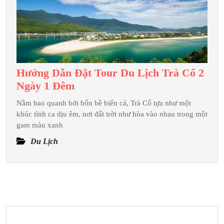
Là
Phổ
Biến
Nhất
Trong
Hướng Dẫn Đặt Tour Du Lịch Trà Cổ 2
Năm
Hướng
Ngày 1 Đêm
2025
Dẫn
Nằm bao quanh bởi bốn bề biển cả, Trà Cổ tựa như một
Đặt
khúc tình ca dịu êm, nơi đất trời như hòa vào nhau trong một
Tour
gam màu xanh
Du
Du Lịch
Lịch
Trà
Cổ
2
Ngày
1