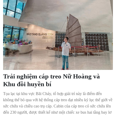
Trải nghiệm cáp treo Nữ Hoàng và
Khu đồi huyền bí
Tọa lạc tại khu vực Bãi Cháy, tổ hợp giải trí này là điểm đến
không thể bỏ qua với hệ thống cáp treo đạt nhiều kỷ lục thế giới về
sức chứa và chiều cao trụ cáp. Cabin của cáp treo có sức chứa lên
đến 230 người, được thiết kế như một chiếc xe bus hai tầng bay lơ