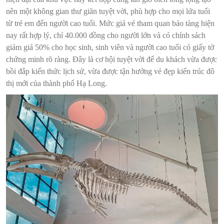
nên một không gian thư giãn tuyệt vời, phù hợp cho mọi lứa tuổi
từ trẻ em đến người cao tuổi. Mức giá vé tham quan bảo tàng hiện
nay rất hợp lý, chỉ 40.000 đồng cho người lớn và có chính sách
giảm giá 50% cho học sinh, sinh viên và người cao tuổi có giấy tờ
chứng minh rõ ràng. Đây là cơ hội tuyệt vời để du khách vừa được
bồi đắp kiến thức lịch sử, vừa được tận hưởng vẻ đẹp kiến trúc đô
thị mới của thành phố Hạ Long.