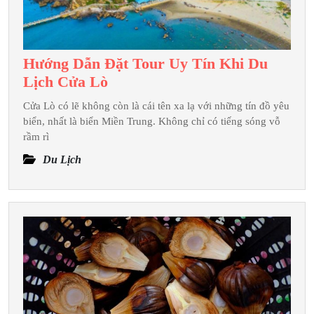
Hướng Dẫn Đặt Tour Uy Tín Khi Du
Hướng
Lịch Cửa Lò
Dẫn
Cửa Lò có lẽ không còn là cái tên xa lạ với những tín đồ yêu
Đặt
biển, nhất là biển Miền Trung. Không chỉ có tiếng sóng vỗ
Tour
rầm rì
Uy
Du Lịch
Tín
Khi
Du
Lịch
Cửa
Lò