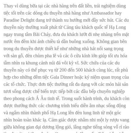
Thay vì dùng bữa tại các nhà hàng trên đất liền, trải nghiệm dùng
tiệc tối trên các dòng du thuyền nhà hàng như Ambassador hay
Paradise Delight đang trở thành xu hướng mới đầy sức hút. Các du
thuyền này thường xuất phát từ Cảng tàu khách quốc tế Hạ Long
ngay trung tâm Bãi Cháy, đưa du khách lướt đi nhẹ nhàng trên mặt
nước êm đềm khi ánh chiều tà dần buông xuống. Không gian bên
trong du thuyền được thiết kế như những nhà hát nổi sang trọng
với sàn gỗ, đèn chùm pha lê và các ô cửa kính lớn giúp tối ưu hóa
tầm nhìn ra khung cảnh núi đá vôi kỳ vĩ. Sức chứa của các du
thuyền này có thể phục vụ từ 200 đến 500 khách cùng lúc, rất phù
hợp cho những đêm tiệc Gala Dinner hoặc kỷ niệm quan trọng của
các tổ chức. Thực đơn tiệc thường rất đa dạng với các món hải sản
tươi sống được chế biến trực tiếp bởi các đầu bếp chuyên nghiệp
theo phong cách Á Âu tinh tế. Trong suốt hành trình, du khách còn
được thưởng thức các chương trình biểu diễn âm nhạc sống động
và ngắm nhìn thành phố Hạ Long lên đèn lung linh từ một góc
nhìn hoàn toàn khác lạ. Cảm giác được nhâm nhi một ly rượu vang
giữa không gian đại dương lộng gió, lắng nghe tiếng sóng vỗ rì rào