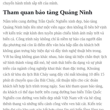
chuyến hành trình sắp tới của mình.
Tham quan bảo tàng Quảng Ninh
Nằm trên cung đường Trần Quốc Nghiễn xinh đẹp, bảo tàng
Quảng Ninh hiện lên như một viên ngọc đen khổng lồ bên bờ vịnh
với kiến trúc mặt kính đen tuyền phản chiếu hình ảnh mây trời và
biển cả. Công trình này không chỉ là niềm tự hào của người dân
địa phương mà còn là điểm đến văn hóa hấp dẫn du khách bởi
không gian trưng bày hiện đại và đầy tính nghệ thuật bên trong.
Với ba tầng không gian khác nhau, bảo tàng tái hiện chân thực lịch
sử hình thành vùng đất mỏ, hệ sinh thái biển đa dạng và sự phát
triển của ngành công nghiệp khai thác than đặc trưng. Khoảng
cách từ khu du lịch Bãi Cháy sang đây chỉ mất khoảng 10 đến 15
phút di chuyển qua cầu Bãi Cháy, rất thuận tiện cho các đoàn
khách kết hợp lịch trình trong ngày. Sau khi tham quan bảo tàng,
du khách có thể dạo bước trên cung đường bao biển Trần Quốc
Nghiễn con đường ven biển đẹp nhất Việt Nam với vỉa hè rộng
thênh thang và những tiểu cảnh công viên ven bãi cát. Kiến trúc
hiện đại của khu vực này kết hợp cùng làn gió biển lồng lộng tạo