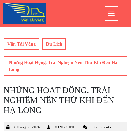
Skip
to
Op
content
But
Vận Tải Vàng
Du Lịch
Những Hoạt Động, Trải Nghiệm Nên Thử Khi Đến Hạ
Long
NHỮNG HOẠT ĐỘNG, TRẢI
NGHIỆM NÊN THỬ KHI ĐẾN
HẠ LONG
8
8 Tháng 7, 2026
DONG SINH
0 Comments