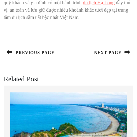
quý khách và gia đình có một hành trình
du lịch Hạ Long
đầy thú
vị, an toàn và lưu giữ được nhiều khoảnh khắc tươi đẹp tại trung
tâm du lịch sầm uất bậc nhất Việt Nam.
Điều
hướng
bài
PREVIOUS PAGE
NEXT PAGE
viết
Previous
Next
post:
post:
Related Post