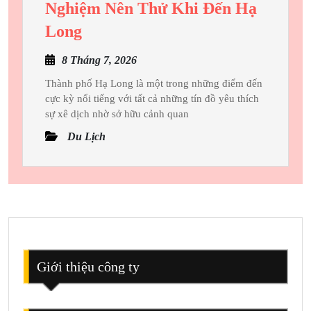
Nghiệm Nên Thử Khi Đến Hạ
Những
Long
Hoạt
8
8 Tháng 7, 2026
Động,
Tháng
Trải
Thành phố Hạ Long là một trong những điểm đến
7,
cực kỳ nổi tiếng với tất cả những tín đồ yêu thích
Nghiệm
2026
sự xê dịch nhờ sở hữu cảnh quan
Nên
Du Lịch
Thử
Khi
Đến
Hạ
Long
Giới thiệu công ty