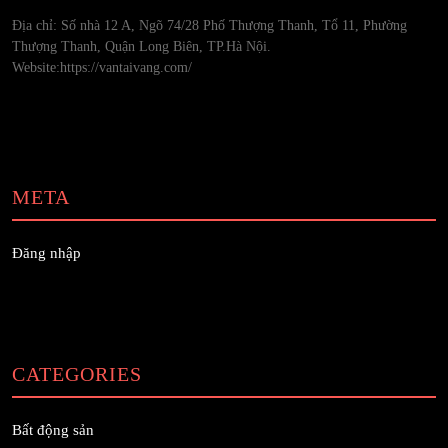
Địa chỉ: Số nhà 12 A, Ngõ 74/28 Phố Thượng Thanh, Tổ 11, Phường
Thượng Thanh, Quận Long Biên, TP.Hà Nội.
Website:https://vantaivang.com/
META
Đăng nhập
CATEGORIES
Bất động sản