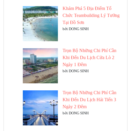
Khám Phá 5 Địa Điểm Tổ
Chức Teambuilding Lý Tưởng
Tại Đồ Sơn
bởi DONG SINH
Trọn Bộ Những Chi Phí Cần
Khi Đến Du Lịch Cửa Lò 2
Ngày 1 Đêm
bởi DONG SINH
Trọn Bộ Những Chi Phí Cần
Khi Đến Du Lịch Hải Tiến 3
Ngày 2 Đêm
bởi DONG SINH