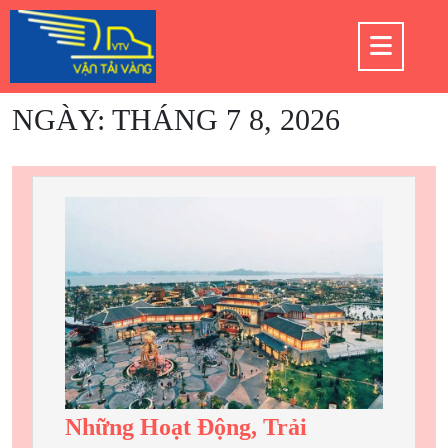
Skip
to
Op
content
But
NGÀY:
THÁNG 7 8, 2026
Những Hoạt Động, Trải