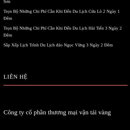
Sơn
Trọn Bộ Những Chi Phí Cần Khi Đến Du Lịch Cửa Lò 2 Ngày 1
Đêm
Trọn Bộ Những Chi Phí Cần Khi Đến Du Lịch Hải Tiến 3 Ngày 2
Đêm
Sắp Xếp Lịch Trình Du Lịch đảo Ngọc Vừng 3 Ngày 2 Đêm
LIÊN HỆ
Công ty cổ phần thương mại vận tải vàng