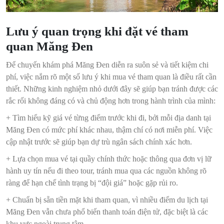
Lưu ý quan trọng khi đặt vé tham
quan Măng Đen
Để chuyến khám phá Măng Đen diễn ra suôn sẻ và tiết kiệm chi
phí, việc nắm rõ một số lưu ý khi mua vé tham quan là điều rất cần
thiết. Những kinh nghiệm nhỏ dưới đây sẽ giúp bạn tránh được các
rắc rối không đáng có và chủ động hơn trong hành trình của mình:
+ Tìm hiểu kỹ giá vé từng điểm trước khi đi, bởi mỗi địa danh tại
Măng Đen có mức phí khác nhau, thậm chí có nơi miễn phí. Việc
cập nhật trước sẽ giúp bạn dự trù ngân sách chính xác hơn.
+ Lựa chọn mua vé tại quầy chính thức hoặc thông qua đơn vị lữ
hành uy tín nếu đi theo tour, tránh mua qua các nguồn không rõ
ràng để hạn chế tình trạng bị “đội giá” hoặc gặp rủi ro.
+ Chuẩn bị sẵn tiền mặt khi tham quan, vì nhiều điểm du lịch tại
Măng Đen vẫn chưa phổ biến thanh toán điện tử, đặc biệt là các
khu vực ngoài trung tâm.