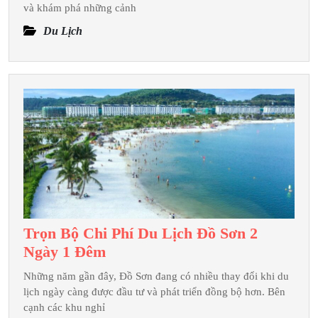
Lưu
và khám phá những cảnh
Ý
Du Lịch
Khi
Du
Lịch
Nha
Trang
3
Ngày
2
Đêm
Trọn Bộ Chi Phí Du Lịch Đồ Sơn 2
Trọn
Ngày 1 Đêm
Bộ
Những năm gần đây, Đồ Sơn đang có nhiều thay đổi khi du
Chi
lịch ngày càng được đầu tư và phát triển đồng bộ hơn. Bên
Phí
cạnh các khu nghỉ