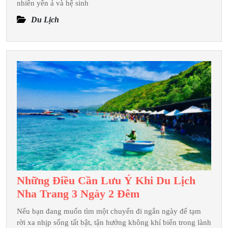
Phá
nhiên yên ả và hệ sinh
Hòn
Du Lịch
Đảo
Xanh
Cát
Bà
Trong
2
Ngày
1
Đêm
Những Điều Cần Lưu Ý Khi Du Lịch
Những
Nha Trang 3 Ngày 2 Đêm
Điều
Nếu bạn đang muốn tìm một chuyến đi ngắn ngày để tạm
Cần
rời xa nhịp sống tất bật, tận hưởng không khí biển trong lành