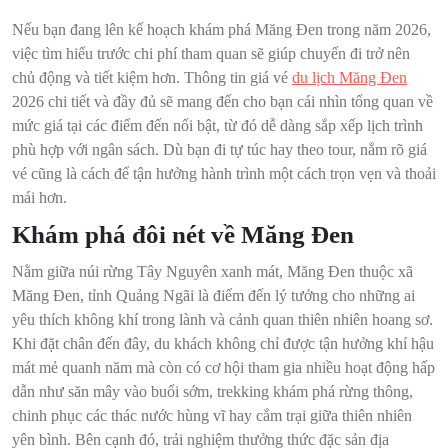
Nếu bạn đang lên kế hoạch khám phá Măng Đen trong năm 2026,
việc tìm hiểu trước chi phí tham quan sẽ giúp chuyến đi trở nên
chủ động và tiết kiệm hơn. Thông tin giá vé
du lịch Măng Đen
2026 chi tiết và đầy đủ sẽ mang đến cho bạn cái nhìn tổng quan về
mức giá tại các điểm đến nổi bật, từ đó dễ dàng sắp xếp lịch trình
phù hợp với ngân sách. Dù bạn đi tự túc hay theo tour, nắm rõ giá
vé cũng là cách để tận hưởng hành trình một cách trọn vẹn và thoải
mái hơn.
Khám phá đôi nét về Măng Đen
Nằm giữa núi rừng Tây Nguyên xanh mát, Măng Đen thuộc xã
Măng Đen, tỉnh Quảng Ngãi là điểm đến lý tưởng cho những ai
yêu thích không khí trong lành và cảnh quan thiên nhiên hoang sơ.
Khi đặt chân đến đây, du khách không chỉ được tận hưởng khí hậu
mát mẻ quanh năm mà còn có cơ hội tham gia nhiều hoạt động hấp
dẫn như săn mây vào buổi sớm, trekking khám phá rừng thông,
chinh phục các thác nước hùng vĩ hay cắm trại giữa thiên nhiên
yên bình. Bên cạnh đó, trải nghiệm thưởng thức đặc sản địa