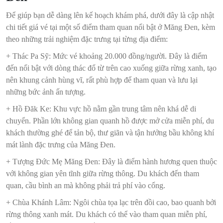
Để giúp bạn dễ dàng lên kế hoạch khám phá, dưới đây là cập nhật
chi tiết giá vé tại một số điểm tham quan nổi bật ở Măng Đen, kèm
theo những trải nghiệm đặc trưng tại từng địa điểm:
+ Thác Pa Sỹ: Mức vé khoảng 20.000 đồng/người. Đây là điểm
đến nổi bật với dòng thác đổ từ trên cao xuống giữa rừng xanh, tạo
nên khung cảnh hùng vĩ, rất phù hợp để tham quan và lưu lại
những bức ảnh ấn tượng.
+ Hồ Đăk Ke: Khu vực hồ nằm gần trung tâm nên khá dễ di
chuyển. Phần lớn không gian quanh hồ được mở cửa miễn phí, du
khách thường ghé để tản bộ, thư giãn và tận hưởng bầu không khí
mát lành đặc trưng của Măng Đen.
+ Tượng Đức Mẹ Măng Đen: Đây là điểm hành hương quen thuộc
với không gian yên tĩnh giữa rừng thông. Du khách đến tham
quan, cầu bình an mà không phải trả phí vào cổng.
+ Chùa Khánh Lâm: Ngôi chùa tọa lạc trên đồi cao, bao quanh bởi
rừng thông xanh mát. Du khách có thể vào tham quan miễn phí,