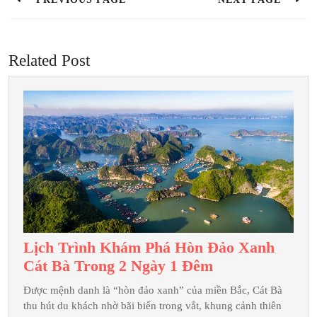
viết
Previous
Next
post:
post:
Related Post
Lịch Trình Khám Phá Hòn Đảo Xanh
Lịch
Cát Bà Trong 2 Ngày 1 Đêm
Trình
Được mệnh danh là “hòn đảo xanh” của miền Bắc, Cát Bà
Khám
thu hút du khách nhờ bãi biển trong vắt, khung cảnh thiên