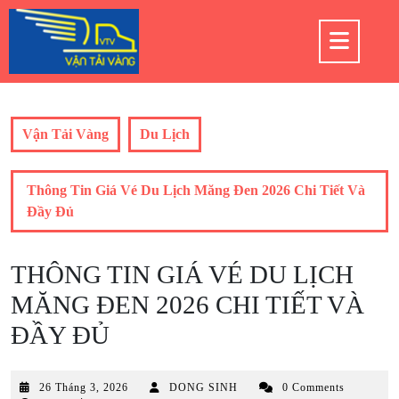
Skip
to
Op
content
But
Vận Tải Vàng
Du Lịch
Thông Tin Giá Vé Du Lịch Măng Đen 2026 Chi Tiết Và
Đầy Đủ
THÔNG TIN GIÁ VÉ DU LỊCH
MĂNG ĐEN 2026 CHI TIẾT VÀ
ĐẦY ĐỦ
26
26 Tháng 3, 2026
DONG SINH
0 Comments