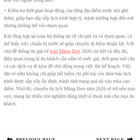
+ Kiểm tra thời gian hoạt động của từng địa điểm trước khi ghé
thăm, giúp bạn sắp xếp lịch trình hợp lý, tránh trường hợp đến nơi
nhưng không thể vào tham quan.
Khi tổng hợp lại toàn bộ thông tin về chi phí và vé tham quan, có
thể thấy việc chuẩn bị trước sẽ giúp chuyến đi thêm thuận lợi. Với
chủ đề thông tin giá vé
tour Măng Đen
2026 chi tiết và đầy đủ,
điều quan trọng là du khách cần nắm rõ mức giá, thời gian mở cửa
và các dịch vụ đi kèm để chủ động trong việc lên kế hoạch. Việc
đặt vé sớm không chỉ giúp tiết kiệm chi phí mà còn đảm bảo lịch
trình được sắp xếp ổn định, tránh tình trạng quá tải vào mùa cao
điểm. Nhờ đó, chuyến du lịch Măng Đen năm 2026 sẽ trở nên trọn
vẹn, mang lại nhiều trải nghiệm đáng nhớ và thoải mái cho mọi du
khách.
Điều
hướng
bài
PREVIOUS PAGE
NEXT PAGE