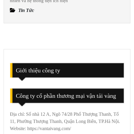
Tour
nhiên và hệ thống tiện ích hiện
Du
Tin Tức
Lịch F
Đại
Lải 3
Ngày
2
Đêm
Nhanh
Chóng
Giới thiệu công ty
Công ty cổ phần thương mại vận tải vàng
Địa chỉ: Số nhà 12 A, Ngõ 74/28 Phố Thượng Thanh, Tổ
11, Phường Thượng Thanh, Quận Long Biên, TP.Hà Nội.
Website: https://vantaivang.com/