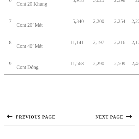
6
5,918
5,625
2,398
2
Cont 20 Khung
7
5,340
2,200
2,254
2,2
Cont 20’ Mát
8
11,141
2,197
2,216
2,1
Cont 40’ Mát
9
11,568
2,290
2,509
2,4
Cont Đông
Điều
hướng
bài
PREVIOUS PAGE
NEXT PAGE
viết
Previous
Next
post:
post: