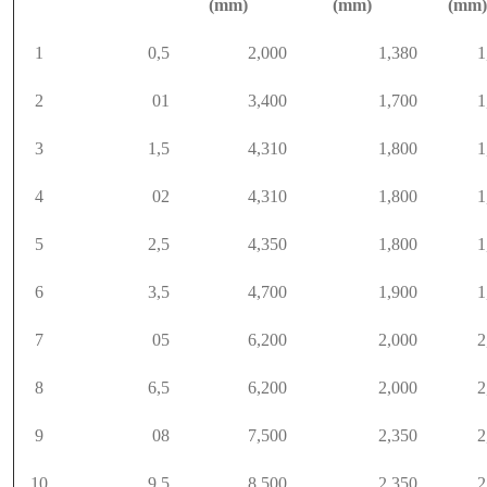
(mm)
(mm)
(mm)
1
0,5
2,000
1,380
1
2
01
3,400
1,700
1
3
1,5
4,310
1,800
1
4
02
4,310
1,800
1
5
2,5
4,350
1,800
1
6
3,5
4,700
1,900
1
7
05
6,200
2,000
2
8
6,5
6,200
2,000
2
9
08
7,500
2,350
2
10
9,5
8,500
2,350
2