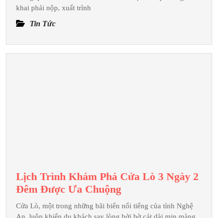
QUAN
khai phải nộp, xuất trình
ĐỐI
Tin Tức
VỚI
HÀNG
HÓA
XUẤT
KHẨU
THƯƠNG
MẠI
Lịch Trình Khám Phá Cửa Lò 3 Ngày 2
Lịch
Đêm Được Ưa Chuộng
Trình
Cửa Lò, một trong những bãi biển nổi tiếng của tỉnh Nghệ
Khám
An, luôn khiến du khách say lòng bởi bờ cát dài mịn màng,