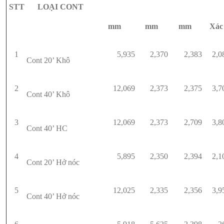
STT
LOẠI CONT
mm
mm
mm
Xác
1
5,935
2,370
2,383
2,0
Cont 20’ Khô
2
12,069
2,373
2,375
3,7
Cont 40’ Khô
3
12,069
2,373
2,709
3,8
Cont 40’ HC
4
5,895
2,350
2,394
2,1
Cont 20’ Hở nóc
5
12,025
2,335
2,356
3,9
Cont 40’ Hở nóc