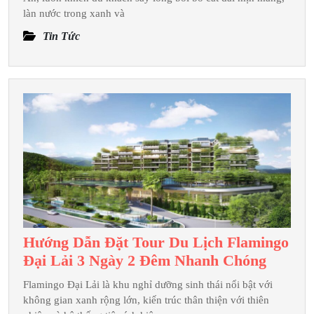
Phá
làn nước trong xanh và
Cửa
Tin Tức
Lò
3
Ngày
2
Đêm
Được
Ưa
Chuộng
Hướng Dẫn Đặt Tour Du Lịch Flamingo
Hướng
Đại Lải 3 Ngày 2 Đêm Nhanh Chóng
Dẫn
Flamingo Đại Lải là khu nghỉ dưỡng sinh thái nổi bật với
Đặt
không gian xanh rộng lớn, kiến trúc thân thiện với thiên