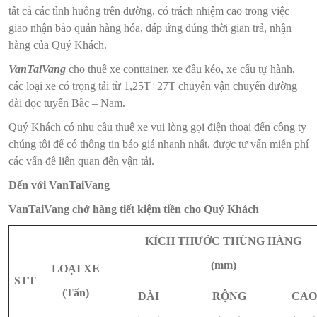
tất cả các tình huống trên đường, có trách nhiệm cao trong việc
giao nhận bảo quản hàng hóa, đáp ứng đúng thời gian trả, nhận
hàng của Quý Khách.
VanTaiVang
cho thuê xe conttainer, xe đầu kéo, xe cẩu tự hành,
các loại xe có trọng tải từ 1,25T÷27T chuyên vận chuyển đường
dài dọc tuyến Bắc – Nam.
Quý Khách có nhu cầu thuê xe vui lòng gọi điện thoại đến công ty
chúng tôi để có thông tin báo giá nhanh nhất, được tư vấn miễn phí
các vấn đề liên quan đến vận tải.
Đến với VanTaiVang
VanTaiVang chở hàng
tiết kiệm tiền
cho Quý Khách
KÍCH THƯỚC THÙNG HÀNG
(mm)
LOẠI XE
STT
(Tấn)
DÀI
RỘNG
CAO