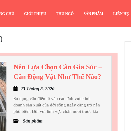
NG CHỦ
GIỚI THIỆU
THƯ NGỎ
SẢN PHẨM
LIÊN HỆ
0
Nên Lựa Chọn Cân Gia Súc –
Nên
Cân Động Vật Như Thế Nào?
Lựa
23
23 Tháng 8, 2020
Chọn
Tháng
Cân
Sử dụng cân điện tử vào các lĩnh vực kinh
8,
doanh sản xuất của đời sống ngày càng trở nên
Gia
2020
phổ biến. Đối với lĩnh vực chăn nuôi trước kia
Súc
Sản phẩm
–