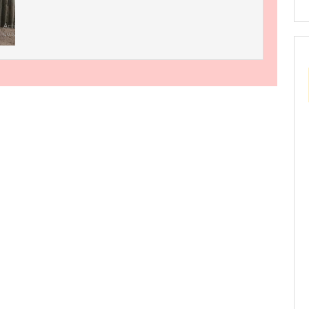
Cân
Động
Vật
Như
Thế
Nào?