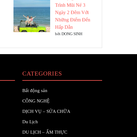
Trình Mũi Né 3
Ngày 2 Đêm Với
Những Điểm Đến
Hấp Dẫn
bởi DONG SINH
CATEGORIES
Bất động sản
CÔNG NGHỆ
DỊCH VỤ – SỬA CHỮA
Du Lịch
DU LỊCH – ẨM THỰC