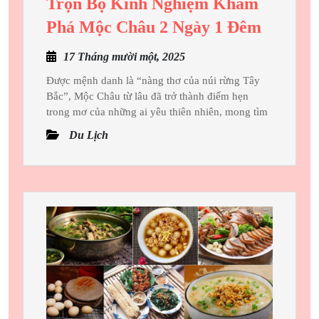
Trọn Bộ Kinh Nghiệm Khám
Trọn
Phá Mộc Châu 2 Ngày 1 Đêm
Bộ
17
17 Tháng mười một, 2025
Kinh
Tháng
Nghiệm
Được mệnh danh là “nàng thơ của núi rừng Tây
mười
Bắc”, Mộc Châu từ lâu đã trở thành điểm hẹn
Khám
một,
trong mơ của những ai yêu thiên nhiên, mong tìm
Phá
2025
Du Lịch
Mộc
Châu
2
Ngày
1
Đêm