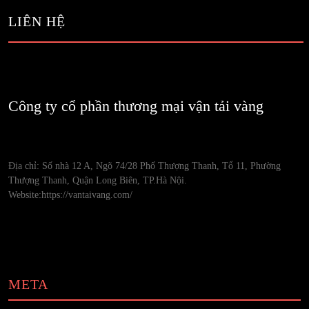
LIÊN HỆ
Công ty cổ phần thương mại vận tải vàng
Địa chỉ: Số nhà 12 A, Ngõ 74/28 Phố Thượng Thanh, Tổ 11, Phường
Thượng Thanh, Quận Long Biên, TP.Hà Nội.
Website:https://vantaivang.com/
META