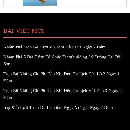
BÀI VIẾT MỚI
Khám Phá Trọn Bộ Dịch Vụ Tour Đà Lạt 3 Ngày 2 Đêm
Khám Phá 5 Địa Điểm Tổ Chức Teambuilding Lý Tưởng Tại Đồ
Sơn
Trọn Bộ Những Chi Phí Cần Khi Đến Du Lịch Cửa Lò 2 Ngày 1
Đêm
Trọn Bộ Những Chi Phí Cần Khi Đến Du Lịch Hải Tiến 3 Ngày 2
Đêm
Sắp Xếp Lịch Trình Du Lịch đảo Ngọc Vừng 3 Ngày 2 Đêm