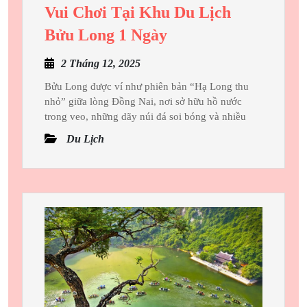
Vui Chơi Tại Khu Du Lịch
Chia
Bửu Long 1 Ngày
Sẻ
2
2 Tháng 12, 2025
Những
Tháng
Kinh
Bửu Long được ví như phiên bản “Hạ Long thu
12,
nhỏ” giữa lòng Đồng Nai, nơi sở hữu hồ nước
Nghiệm
2025
trong veo, những dãy núi đá soi bóng và nhiều
Vui
Du Lịch
Chơi
Tại
Khu
Du
Lịch
Bửu
Long
1
Ngày