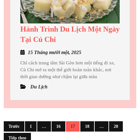
Hành Trình Du Lịch Một Ngày
Hành
Tại Củ Chi
Trình
15
15 Tháng mười một, 2025
Du
Tháng
Lịch
Chỉ cách trung tâm Sài Gòn hơn một tiếng đi xe,
mười
Củ Chi mở ra một thế giới hoàn toàn khác, nơi
Một
một,
thời gian dường như chậm lại giữa màu
Ngày
2025
Du Lịch
Tại
Củ
Chi
Phân
trang
Trước
1
…
16
17
18
…
20
bài
Tiếp theo