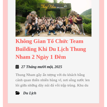
Lịch
Đến
Tràng
An
Không Gian Tổ Chức Team
Building Khi Du Lịch Thung
Không
Nham 2 Ngày 1 Đêm
Gian
27
27 Tháng mười một, 2025
Tổ
Tháng
Chức
Thung Nham gây ấn tượng với du khách bằng
mười
cảnh quan thiên nhiên hùng vĩ, nơi sông nước len
Team
một,
lỏi giữa những dãy núi đá vôi trập trùng. Khu du
Building
2025
Du Lịch
Khi
Du