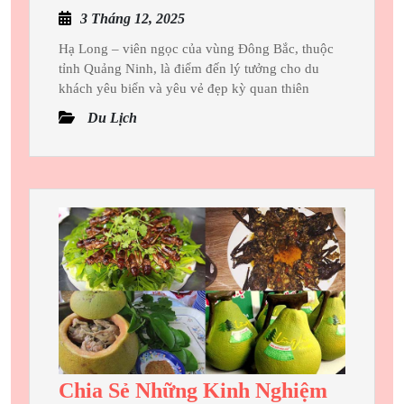
Trình
3
3 Tháng 12, 2025
Tham
Tháng
Quan
Hạ Long – viên ngọc của vùng Đông Bắc, thuộc
12,
tỉnh Quảng Ninh, là điểm đến lý tưởng cho du
Hạ
2025
khách yêu biển và yêu vẻ đẹp kỳ quan thiên
Long
Du Lịch
3
Ngày
2
Đêm
Chia Sẻ Những Kinh Nghiệm